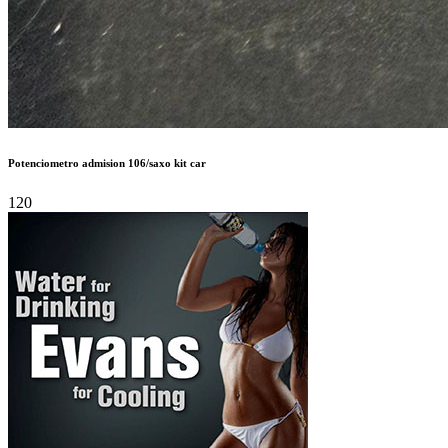
120 €
Autor:
PSARECAMBIOS3
Publicado en:
Piezas de Competición /
Compra de Piezas
Publicado el:
22-May-2025 13:59
Referencia:
761311
Visualizaciones:
337
Provincia:
A Coruña
Pais:
España
Teléfono:
619734804
Tag:
T-Shirt
,
Women
,
Top
Potenciómetro admisión 106/Saxo Kit Car