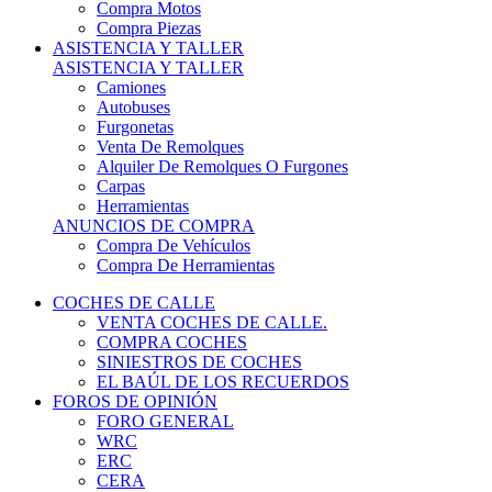
COCHES DE CALLE
VENTA COCHES DE CALLE.
COMPRA COCHES
SINIESTROS DE COCHES
EL BAÚL DE LOS RECUERDOS
FOROS DE OPINIÓN
FORO GENERAL
WRC
ERC
CERA
CERT - CERTT
CET / CER
FORO TÉCNICO
PRUEBAS DE VEHÍCULOS DE CALLE.
VIDEOS DE RALLY.
A CONTRATRAMO
TIENDA ONLINE
NUEVO ANUNCIO
Inicio
Piezas de Competición