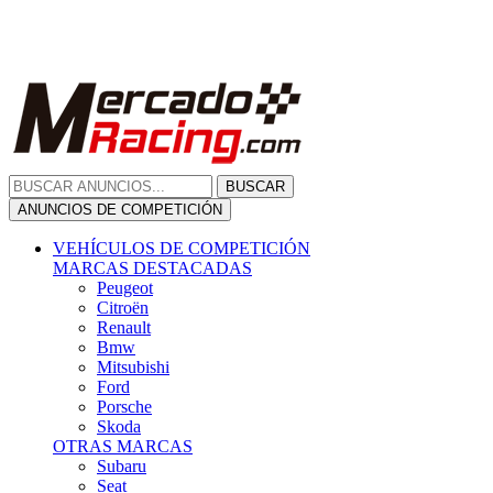
Citroën
Renault
Bmw
Mitsubishi
Ford
Porsche
Skoda
OTRAS MARCAS
Subaru
Seat
Opel
Volkswagen
Hyundai
Fiat, Alfa Romeo, Lancia, Jeep
Toyota
Suzuki
Honda
Mini
Dacia
Audi
Otras Marcas
ANUNCIOS DE COMPRA
Compra De Coches
ALQUILER VEHÍCULOS
ALQUILER VEHÍCULOS