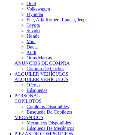
Ofertas
Búsquedas
PERSONAL
COPILOTOS
Copilotos Disponibles
Busqueda De Copilotos
MECANICOS
Mecánicos Disponibles
Búsqueda De Mecánicos
PIEZAS DE COMPETICIÓN
MECÁNICA
Motores
Refrigeración
Electrónica
Cajas De Cambio
Sistemas De Escape
Carrocería
Depositos
Suspensiones
Frenos
Iluminación
Llantas
NEUMÁTICOS DE ASFALTO
Asfalto 13 O Menos
Asfalto 14p