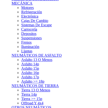
Asfalto 15p
Asfalto 16p
Asfalto 17p
Asfalto >= 18p
NEUMÁTICOS DE TIERRA
Tierra 13 O Menos
Tierra 14p
Tierra >= 15p
Offroad Y 4x4
OTROS NEUMÁTICOS
Otros Tipos De Neumáticos
HABITACULO
Asiento Baquet
Arneses
Volantes
Pedales
Extinción
Resto De Accesorios
EQUIPACIÓN PILOTO/COPILOTO
Packs Completos
Monos De Competición
Botines De Competición
Guantes
Ropa Interior
Cascos