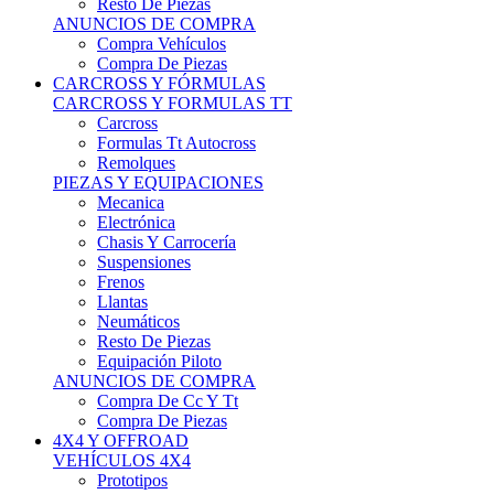
Neumáticos
Resto De Piezas
Equipación Piloto
ANUNCIOS DE COMPRA
Compra De Cc Y Tt
Compra De Piezas
4X4 Y OFFROAD
VEHÍCULOS 4X4
Prototipos
Venta De Side By Side
Quads Y Buggys
4x4 De Calle
PIEZAS PARA 4X4
Mecánica
Carrocería
Suspensiones
Llantas
Neumáticos
ANUNCIOS DE COMPRA
Compra De 4x4
Compra De Piezas
MOTOS
MOTOS
Motos De Circuito