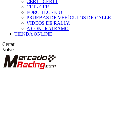
CERT - CERTT
CET / CER
FORO TÉCNICO
PRUEBAS DE VEHÍCULOS DE CALLE.
VIDEOS DE RALLY.
A CONTRATRAMO
TIENDA ONLINE
Cerrar
Volver
BUSCAR
ANUNCIOS DE COMPETICIÓN
VEHÍCULOS DE COMPETICIÓN
MARCAS DESTACADAS
Peugeot