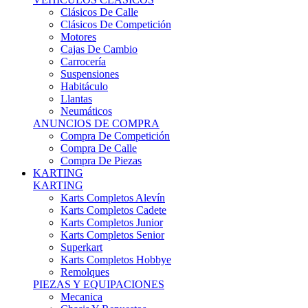
Karts Completos Alevín
Karts Completos Cadete
Karts Completos Junior
Karts Completos Senior
Superkart
Karts Completos Hobbye
Remolques
PIEZAS Y EQUIPACIONES
Mecanica
Chasis Y Repuestos
Frenos
Llantas
Neumáticos
Equipación Adultos
Equipación Niños
Resto De Piezas
ANUNCIOS DE COMPRA
Compra De Karts
Compra De Piezas
BARQUETAS, FÓRMULAS Y CM
BARQUETAS, FÓRMULAS Y CM
Barquetas
Fórmulas
Cm
Prototipos