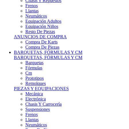
Remolques
PIEZAS Y EQUIPACIONES
Mecánica
Electrónica
Chasis Y Carrocería
Suspensiones
Frenos
Llantas
Neumáticos
Resto De Piezas
ANUNCIOS DE COMPRA
Compra Vehículos
Compra De Piezas
CARCROSS Y FÓRMULAS
CARCROSS Y FORMULAS TT
Carcross
Formulas Tt Autocross
Remolques
PIEZAS Y EQUIPACIONES
Mecanica
Electrónica
Chasis Y Carrocería
Suspensiones
Frenos
Llantas