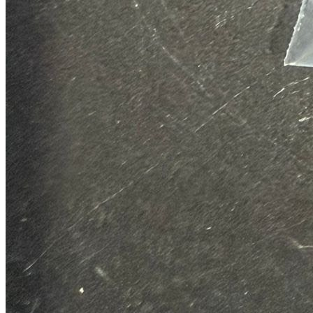
Potenciometro admision 106/saxo kit car
120