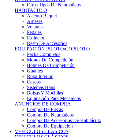
Sistemas Hans
Bolsas Y Mochilas
Equipación Para Mecánicos
ANUNCIOS DE COMPRA
Compra De Piezas
Compra De Neumáticos
Compra De Accesorios De Habitáculo
Compra De Equipación
VEHÍCULOS CLÁSICOS
VEHÍCULOS CLÁSICOS
Clásicos De Calle
Clásicos De Competición
Motores
Cajas De Cambio
Carrocería
Suspensiones
Habitáculo
Llantas
Neumáticos
ANUNCIOS DE COMPRA
Compra De Competición
Compra De Calle
Compra De Piezas
KARTING
KARTING