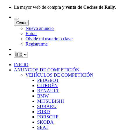
La mayor web de compra y
venta de Coches de Rally
.
Cerrar
Nuevo anuncio
Entrar
Olvidé mi usuario o clave
Registrarme
INICIO
ANUNCIOS DE COMPETICIÓN
VEHÍCULOS DE COMPETICIÓN
PEUGEOT
CITROËN
RENAULT
BMW
MITSUBISHI
SUBARU
FORD
PORSCHE
SKODA
SEAT