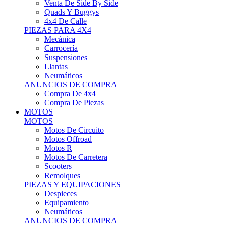
Motos Offroad
Motos R
Motos De Carretera
Scooters
Remolques
PIEZAS Y EQUIPACIONES
Despieces
Equipamiento
Neumáticos
ANUNCIOS DE COMPRA
Compra Motos
Compra Piezas
ASISTENCIA Y TALLER
ASISTENCIA Y TALLER
Camiones
Autobuses
Furgonetas
Venta De Remolques
Alquiler De Remolques O Furgones
Carpas
Herramientas
ANUNCIOS DE COMPRA
Compra De Vehículos
Compra De Herramientas