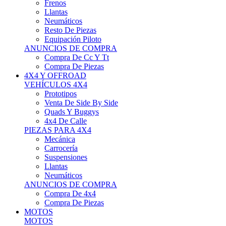
Neumáticos
Resto De Piezas
Equipación Piloto
ANUNCIOS DE COMPRA
Compra De Cc Y Tt
Compra De Piezas
4X4 Y OFFROAD
VEHÍCULOS 4X4
Prototipos
Venta De Side By Side
Quads Y Buggys
4x4 De Calle
PIEZAS PARA 4X4
Mecánica
Carrocería
Suspensiones
Llantas
Neumáticos
ANUNCIOS DE COMPRA
Compra De 4x4
Compra De Piezas
MOTOS
MOTOS
Motos De Circuito