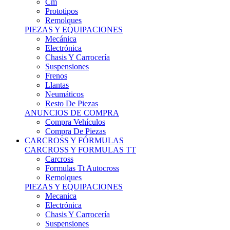
Remolques
PIEZAS Y EQUIPACIONES
Mecánica
Electrónica
Chasis Y Carrocería
Suspensiones
Frenos
Llantas
Neumáticos
Resto De Piezas
ANUNCIOS DE COMPRA
Compra Vehículos
Compra De Piezas
CARCROSS Y FÓRMULAS
CARCROSS Y FORMULAS TT
Carcross
Formulas Tt Autocross
Remolques
PIEZAS Y EQUIPACIONES
Mecanica
Electrónica
Chasis Y Carrocería
Suspensiones
Frenos
Llantas