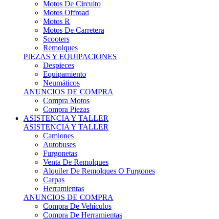
Motos Offroad
Motos R
Motos De Carretera
Scooters
Remolques
PIEZAS Y EQUIPACIONES
Despieces
Equipamiento
Neumáticos
ANUNCIOS DE COMPRA
Compra Motos
Compra Piezas
ASISTENCIA Y TALLER
ASISTENCIA Y TALLER
Camiones
Autobuses
Furgonetas
Venta De Remolques
Alquiler De Remolques O Furgones
Carpas
Herramientas
ANUNCIOS DE COMPRA
Compra De Vehículos
Compra De Herramientas