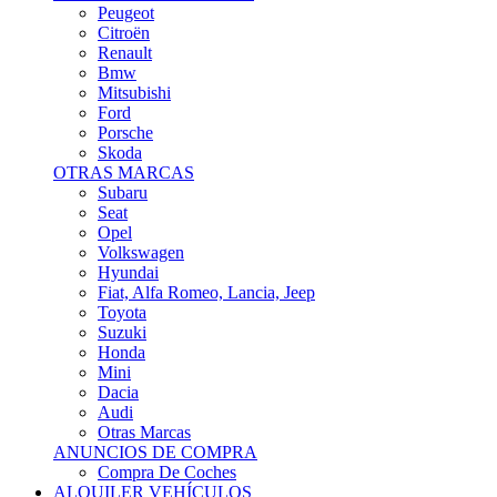
Citroën
Renault
Bmw
Mitsubishi
Ford
Porsche
Skoda
OTRAS MARCAS
Subaru
Seat
Opel
Volkswagen
Hyundai
Fiat, Alfa Romeo, Lancia, Jeep
Toyota
Suzuki
Honda
Mini
Dacia
Audi
Otras Marcas
ANUNCIOS DE COMPRA
Compra De Coches
ALQUILER VEHÍCULOS
ALQUILER VEHÍCULOS