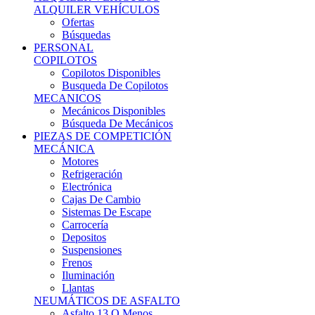
Ofertas
Búsquedas
PERSONAL
COPILOTOS
Copilotos Disponibles
Busqueda De Copilotos
MECANICOS
Mecánicos Disponibles
Búsqueda De Mecánicos
PIEZAS DE COMPETICIÓN
MECÁNICA
Motores
Refrigeración
Electrónica
Cajas De Cambio
Sistemas De Escape
Carrocería
Depositos
Suspensiones
Frenos
Iluminación
Llantas
NEUMÁTICOS DE ASFALTO
Asfalto 13 O Menos
Asfalto 14p