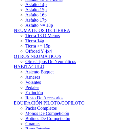
Asfalto 15p
Asfalto 16p
Asfalto 17p
Asfalto >= 18p
NEUMÁTICOS DE TIERRA
Tierra 13 O Menos
Tierra 14p
Tierra >= 15p
Offroad Y 4x4
OTROS NEUMÁTICOS
Otros Tipos De Neumáticos
HABITACULO
Asiento Baquet
Arneses
Volantes
Pedales
Extinción
Resto De Accesorios
EQUIPACIÓN PILOTO/COPILOTO
Packs Completos
Monos De Competición
Botines De Competición
Guantes
Ropa Interior
Cascos