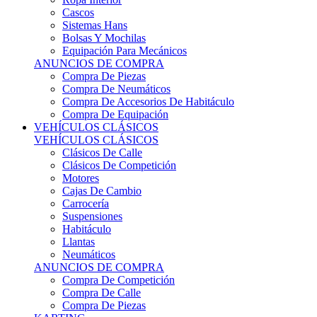
Sistemas Hans
Bolsas Y Mochilas
Equipación Para Mecánicos
ANUNCIOS DE COMPRA
Compra De Piezas
Compra De Neumáticos
Compra De Accesorios De Habitáculo
Compra De Equipación
VEHÍCULOS CLÁSICOS
VEHÍCULOS CLÁSICOS
Clásicos De Calle
Clásicos De Competición
Motores
Cajas De Cambio
Carrocería
Suspensiones
Habitáculo
Llantas
Neumáticos
ANUNCIOS DE COMPRA
Compra De Competición
Compra De Calle
Compra De Piezas
KARTING
KARTING