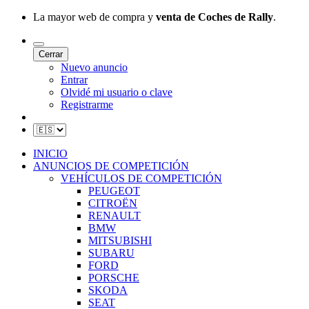
La mayor web de compra y
venta de Coches de Rally
.
Cerrar
Nuevo anuncio
Entrar
Olvidé mi usuario o clave
Registrarme
INICIO
ANUNCIOS DE COMPETICIÓN
VEHÍCULOS DE COMPETICIÓN
PEUGEOT
CITROËN
RENAULT
BMW
MITSUBISHI
SUBARU
FORD
PORSCHE
SKODA
SEAT