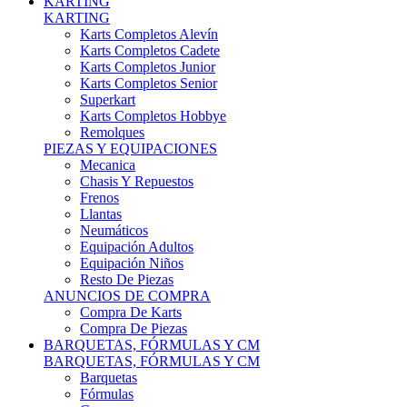
Karts Completos Alevín
Karts Completos Cadete
Karts Completos Junior
Karts Completos Senior
Superkart
Karts Completos Hobbye
Remolques
PIEZAS Y EQUIPACIONES
Mecanica
Chasis Y Repuestos
Frenos
Llantas
Neumáticos
Equipación Adultos
Equipación Niños
Resto De Piezas
ANUNCIOS DE COMPRA
Compra De Karts
Compra De Piezas
BARQUETAS, FÓRMULAS Y CM
BARQUETAS, FÓRMULAS Y CM
Barquetas
Fórmulas
Cm
Prototipos