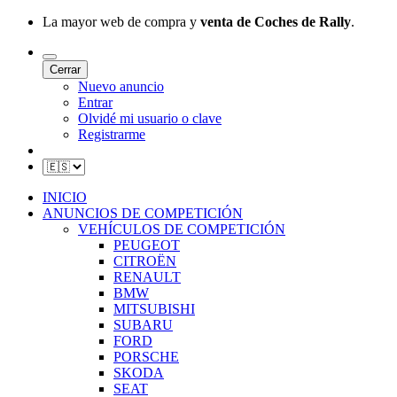
La mayor web de compra y
venta de Coches de Rally
.
Cerrar
Nuevo anuncio
Entrar
Olvidé mi usuario o clave
Registrarme
INICIO
ANUNCIOS DE COMPETICIÓN
VEHÍCULOS DE COMPETICIÓN
PEUGEOT
CITROËN
RENAULT
BMW
MITSUBISHI
SUBARU
FORD
PORSCHE
SKODA
SEAT