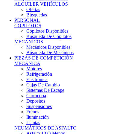
Ofertas
Búsquedas
PERSONAL
COPILOTOS
Copilotos Disponibles
Busqueda De Copilotos
MECANICOS
Mecánicos Disponibles
Búsqueda De Mecánicos
PIEZAS DE COMPETICIÓN
MECÁNICA
Motores
Refrigeración
Electrónica
Cajas De Cambio
Sistemas De Escape
Carrocería
Depositos
Suspensiones
Frenos
Iluminación
Llantas
NEUMÁTICOS DE ASFALTO
Asfalto 13 O Menos
Asfalto 14p