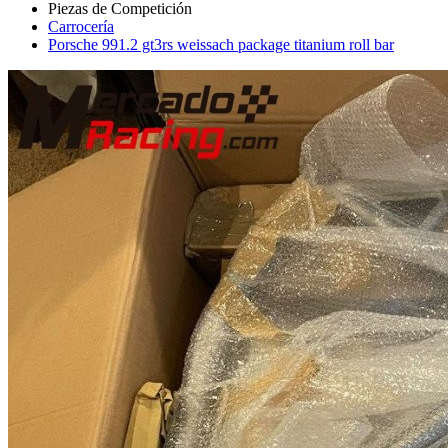
Carrocería
Porsche 991.2 gt3rs weissach package titanium roll bar