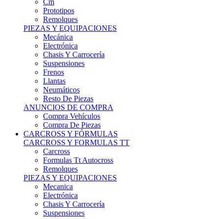
Remolques
PIEZAS Y EQUIPACIONES
Mecánica
Electrónica
Chasis Y Carrocería
Suspensiones
Frenos
Llantas
Neumáticos
Resto De Piezas
ANUNCIOS DE COMPRA
Compra Vehículos
Compra De Piezas
CARCROSS Y FÓRMULAS
CARCROSS Y FORMULAS TT
Carcross
Formulas Tt Autocross
Remolques
PIEZAS Y EQUIPACIONES
Mecanica
Electrónica
Chasis Y Carrocería
Suspensiones
Frenos
Llantas