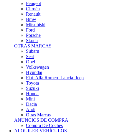
Citroën
Renault
Bmw
Mitsubishi
Ford
Porsche
Skoda
OTRAS MARCAS
Subaru
Seat
Opel
Volkswagen
Hyundai
Fiat, Alfa Romeo, Lancia, Jeep
Toyota
Suzuki
Honda
Mini
Dacia
Audi
Otras Marcas
ANUNCIOS DE COMPRA
Compra De Coches
ALQUILER VEHÍCULOS
ALQUILER VEHÍCULOS