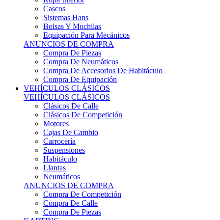
Sistemas Hans
Bolsas Y Mochilas
Equipación Para Mecánicos
ANUNCIOS DE COMPRA
Compra De Piezas
Compra De Neumáticos
Compra De Accesorios De Habitáculo
Compra De Equipación
VEHÍCULOS CLÁSICOS
VEHÍCULOS CLÁSICOS
Clásicos De Calle
Clásicos De Competición
Motores
Cajas De Cambio
Carrocería
Suspensiones
Habitáculo
Llantas
Neumáticos
ANUNCIOS DE COMPRA
Compra De Competición
Compra De Calle
Compra De Piezas
KARTING
KARTING