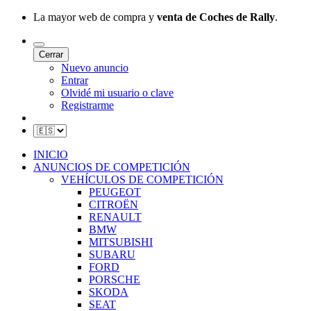
La mayor web de compra y
venta de Coches de Rally
.
Cerrar
Nuevo anuncio
Entrar
Olvidé mi usuario o clave
Registrarme
INICIO
ANUNCIOS DE COMPETICIÓN
VEHÍCULOS DE COMPETICIÓN
PEUGEOT
CITROËN
RENAULT
BMW
MITSUBISHI
SUBARU
FORD
PORSCHE
SKODA
SEAT