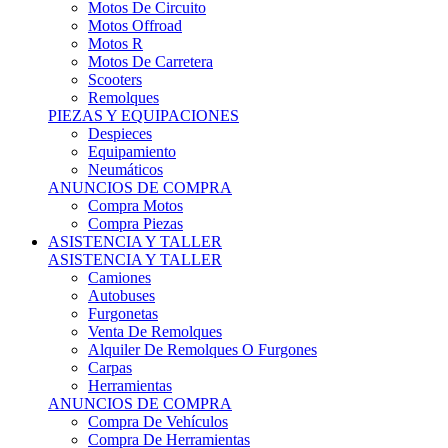
Motos Offroad
Motos R
Motos De Carretera
Scooters
Remolques
PIEZAS Y EQUIPACIONES
Despieces
Equipamiento
Neumáticos
ANUNCIOS DE COMPRA
Compra Motos
Compra Piezas
ASISTENCIA Y TALLER
ASISTENCIA Y TALLER
Camiones
Autobuses
Furgonetas
Venta De Remolques
Alquiler De Remolques O Furgones
Carpas
Herramientas
ANUNCIOS DE COMPRA
Compra De Vehículos
Compra De Herramientas