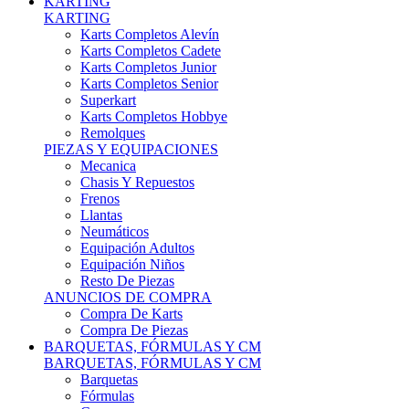
Karts Completos Alevín
Karts Completos Cadete
Karts Completos Junior
Karts Completos Senior
Superkart
Karts Completos Hobbye
Remolques
PIEZAS Y EQUIPACIONES
Mecanica
Chasis Y Repuestos
Frenos
Llantas
Neumáticos
Equipación Adultos
Equipación Niños
Resto De Piezas
ANUNCIOS DE COMPRA
Compra De Karts
Compra De Piezas
BARQUETAS, FÓRMULAS Y CM
BARQUETAS, FÓRMULAS Y CM
Barquetas
Fórmulas
Cm
Prototipos