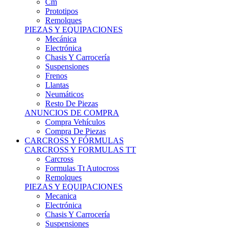
Remolques
PIEZAS Y EQUIPACIONES
Mecánica
Electrónica
Chasis Y Carrocería
Suspensiones
Frenos
Llantas
Neumáticos
Resto De Piezas
ANUNCIOS DE COMPRA
Compra Vehículos
Compra De Piezas
CARCROSS Y FÓRMULAS
CARCROSS Y FORMULAS TT
Carcross
Formulas Tt Autocross
Remolques
PIEZAS Y EQUIPACIONES
Mecanica
Electrónica
Chasis Y Carrocería
Suspensiones
Frenos
Llantas