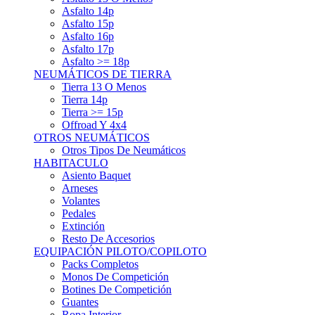
Asfalto 15p
Asfalto 16p
Asfalto 17p
Asfalto >= 18p
NEUMÁTICOS DE TIERRA
Tierra 13 O Menos
Tierra 14p
Tierra >= 15p
Offroad Y 4x4
OTROS NEUMÁTICOS
Otros Tipos De Neumáticos
HABITACULO
Asiento Baquet
Arneses
Volantes
Pedales
Extinción
Resto De Accesorios
EQUIPACIÓN PILOTO/COPILOTO
Packs Completos
Monos De Competición
Botines De Competición
Guantes
Ropa Interior
Cascos