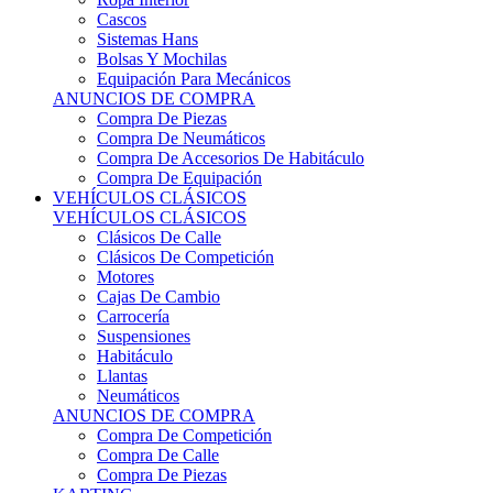
Sistemas Hans
Bolsas Y Mochilas
Equipación Para Mecánicos
ANUNCIOS DE COMPRA
Compra De Piezas
Compra De Neumáticos
Compra De Accesorios De Habitáculo
Compra De Equipación
VEHÍCULOS CLÁSICOS
VEHÍCULOS CLÁSICOS
Clásicos De Calle
Clásicos De Competición
Motores
Cajas De Cambio
Carrocería
Suspensiones
Habitáculo
Llantas
Neumáticos
ANUNCIOS DE COMPRA
Compra De Competición
Compra De Calle
Compra De Piezas
KARTING
KARTING