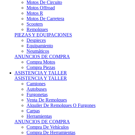
Motos Offroad
Motos R
Motos De Carretera
Scooters
Remolques
PIEZAS Y EQUIPACIONES
Despieces
Equipamiento
Neumáticos
ANUNCIOS DE COMPRA
Compra Motos
Compra Piezas
ASISTENCIA Y TALLER
ASISTENCIA Y TALLER
Camiones
Autobuses
Furgonetas
Venta De Remolques
Alquiler De Remolques O Furgones
Carpas
Herramientas
ANUNCIOS DE COMPRA
Compra De Vehículos
Compra De Herramientas