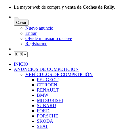
La mayor web de compra y
venta de Coches de Rally
.
Cerrar
Nuevo anuncio
Entrar
Olvidé mi usuario o clave
Registrarme
INICIO
ANUNCIOS DE COMPETICIÓN
VEHÍCULOS DE COMPETICIÓN
PEUGEOT
CITROËN
RENAULT
BMW
MITSUBISHI
SUBARU
FORD
PORSCHE
SKODA
SEAT