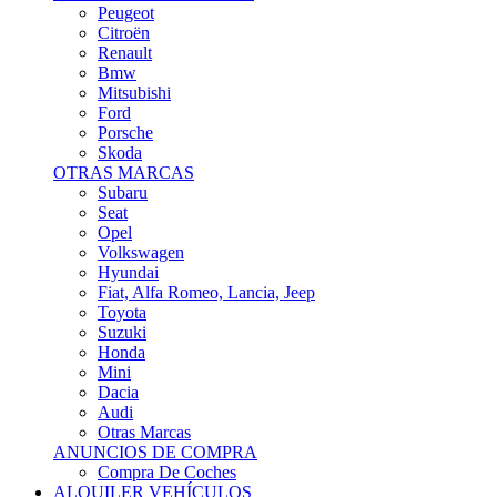
Citroën
Renault
Bmw
Mitsubishi
Ford
Porsche
Skoda
OTRAS MARCAS
Subaru
Seat
Opel
Volkswagen
Hyundai
Fiat, Alfa Romeo, Lancia, Jeep
Toyota
Suzuki
Honda
Mini
Dacia
Audi
Otras Marcas
ANUNCIOS DE COMPRA
Compra De Coches
ALQUILER VEHÍCULOS
ALQUILER VEHÍCULOS