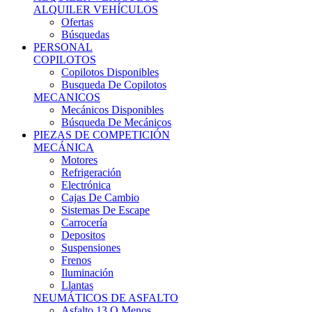
Ofertas
Búsquedas
PERSONAL
COPILOTOS
Copilotos Disponibles
Busqueda De Copilotos
MECANICOS
Mecánicos Disponibles
Búsqueda De Mecánicos
PIEZAS DE COMPETICIÓN
MECÁNICA
Motores
Refrigeración
Electrónica
Cajas De Cambio
Sistemas De Escape
Carrocería
Depositos
Suspensiones
Frenos
Iluminación
Llantas
NEUMÁTICOS DE ASFALTO
Asfalto 13 O Menos
Asfalto 14p