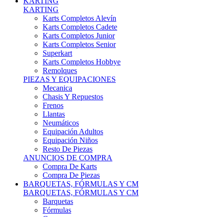
Karts Completos Alevín
Karts Completos Cadete
Karts Completos Junior
Karts Completos Senior
Superkart
Karts Completos Hobbye
Remolques
PIEZAS Y EQUIPACIONES
Mecanica
Chasis Y Repuestos
Frenos
Llantas
Neumáticos
Equipación Adultos
Equipación Niños
Resto De Piezas
ANUNCIOS DE COMPRA
Compra De Karts
Compra De Piezas
BARQUETAS, FÓRMULAS Y CM
BARQUETAS, FÓRMULAS Y CM
Barquetas
Fórmulas
Cm
Prototipos