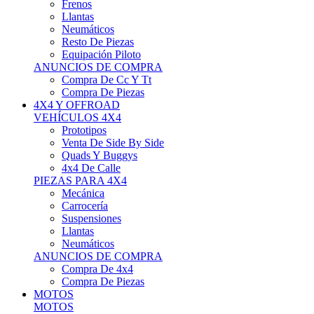
Neumáticos
Resto De Piezas
Equipación Piloto
ANUNCIOS DE COMPRA
Compra De Cc Y Tt
Compra De Piezas
4X4 Y OFFROAD
VEHÍCULOS 4X4
Prototipos
Venta De Side By Side
Quads Y Buggys
4x4 De Calle
PIEZAS PARA 4X4
Mecánica
Carrocería
Suspensiones
Llantas
Neumáticos
ANUNCIOS DE COMPRA
Compra De 4x4
Compra De Piezas
MOTOS
MOTOS
Motos De Circuito