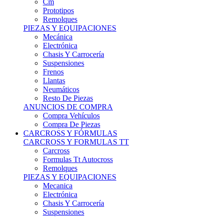
Remolques
PIEZAS Y EQUIPACIONES
Mecánica
Electrónica
Chasis Y Carrocería
Suspensiones
Frenos
Llantas
Neumáticos
Resto De Piezas
ANUNCIOS DE COMPRA
Compra Vehículos
Compra De Piezas
CARCROSS Y FÓRMULAS
CARCROSS Y FORMULAS TT
Carcross
Formulas Tt Autocross
Remolques
PIEZAS Y EQUIPACIONES
Mecanica
Electrónica
Chasis Y Carrocería
Suspensiones
Frenos
Llantas