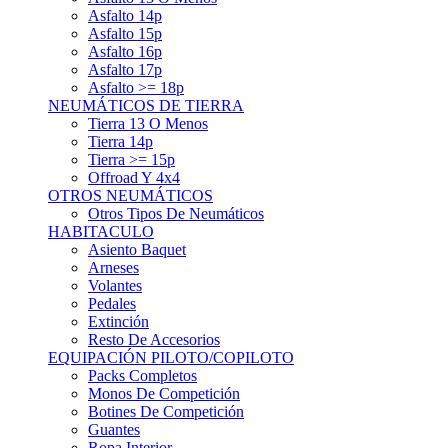
Asfalto 15p
Asfalto 16p
Asfalto 17p
Asfalto >= 18p
NEUMÁTICOS DE TIERRA
Tierra 13 O Menos
Tierra 14p
Tierra >= 15p
Offroad Y 4x4
OTROS NEUMÁTICOS
Otros Tipos De Neumáticos
HABITACULO
Asiento Baquet
Arneses
Volantes
Pedales
Extinción
Resto De Accesorios
EQUIPACIÓN PILOTO/COPILOTO
Packs Completos
Monos De Competición
Botines De Competición
Guantes
Ropa Interior
Cascos