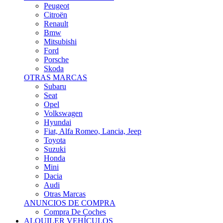
Citroën
Renault
Bmw
Mitsubishi
Ford
Porsche
Skoda
OTRAS MARCAS
Subaru
Seat
Opel
Volkswagen
Hyundai
Fiat, Alfa Romeo, Lancia, Jeep
Toyota
Suzuki
Honda
Mini
Dacia
Audi
Otras Marcas
ANUNCIOS DE COMPRA
Compra De Coches
ALQUILER VEHÍCULOS
ALQUILER VEHÍCULOS