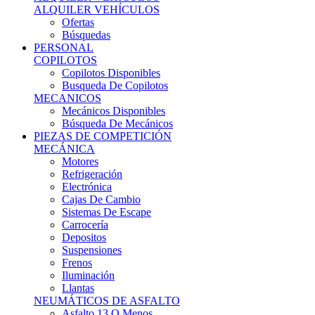
Ofertas
Búsquedas
PERSONAL
COPILOTOS
Copilotos Disponibles
Busqueda De Copilotos
MECANICOS
Mecánicos Disponibles
Búsqueda De Mecánicos
PIEZAS DE COMPETICIÓN
MECÁNICA
Motores
Refrigeración
Electrónica
Cajas De Cambio
Sistemas De Escape
Carrocería
Depositos
Suspensiones
Frenos
Iluminación
Llantas
NEUMÁTICOS DE ASFALTO
Asfalto 13 O Menos
Asfalto 14p