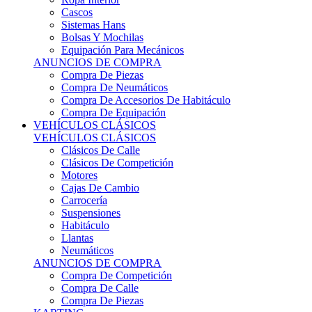
Sistemas Hans
Bolsas Y Mochilas
Equipación Para Mecánicos
ANUNCIOS DE COMPRA
Compra De Piezas
Compra De Neumáticos
Compra De Accesorios De Habitáculo
Compra De Equipación
VEHÍCULOS CLÁSICOS
VEHÍCULOS CLÁSICOS
Clásicos De Calle
Clásicos De Competición
Motores
Cajas De Cambio
Carrocería
Suspensiones
Habitáculo
Llantas
Neumáticos
ANUNCIOS DE COMPRA
Compra De Competición
Compra De Calle
Compra De Piezas
KARTING
KARTING