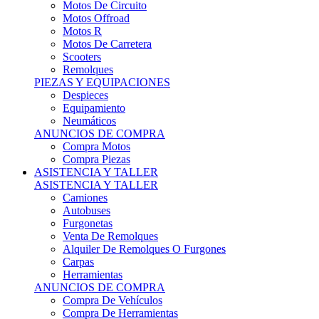
Motos Offroad
Motos R
Motos De Carretera
Scooters
Remolques
PIEZAS Y EQUIPACIONES
Despieces
Equipamiento
Neumáticos
ANUNCIOS DE COMPRA
Compra Motos
Compra Piezas
ASISTENCIA Y TALLER
ASISTENCIA Y TALLER
Camiones
Autobuses
Furgonetas
Venta De Remolques
Alquiler De Remolques O Furgones
Carpas
Herramientas
ANUNCIOS DE COMPRA
Compra De Vehículos
Compra De Herramientas