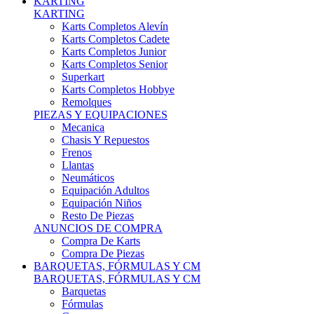
Karts Completos Alevín
Karts Completos Cadete
Karts Completos Junior
Karts Completos Senior
Superkart
Karts Completos Hobbye
Remolques
PIEZAS Y EQUIPACIONES
Mecanica
Chasis Y Repuestos
Frenos
Llantas
Neumáticos
Equipación Adultos
Equipación Niños
Resto De Piezas
ANUNCIOS DE COMPRA
Compra De Karts
Compra De Piezas
BARQUETAS, FÓRMULAS Y CM
BARQUETAS, FÓRMULAS Y CM
Barquetas
Fórmulas
Cm
Prototipos