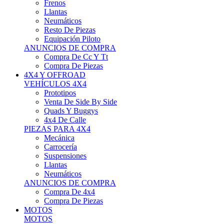
Neumáticos
Resto De Piezas
Equipación Piloto
ANUNCIOS DE COMPRA
Compra De Cc Y Tt
Compra De Piezas
4X4 Y OFFROAD
VEHÍCULOS 4X4
Prototipos
Venta De Side By Side
Quads Y Buggys
4x4 De Calle
PIEZAS PARA 4X4
Mecánica
Carrocería
Suspensiones
Llantas
Neumáticos
ANUNCIOS DE COMPRA
Compra De 4x4
Compra De Piezas
MOTOS
MOTOS
Motos De Circuito