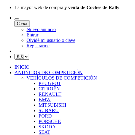
La mayor web de compra y
venta de Coches de Rally
.
Cerrar
Nuevo anuncio
Entrar
Olvidé mi usuario o clave
Registrarme
INICIO
ANUNCIOS DE COMPETICIÓN
VEHÍCULOS DE COMPETICIÓN
PEUGEOT
CITROËN
RENAULT
BMW
MITSUBISHI
SUBARU
FORD
PORSCHE
SKODA
SEAT