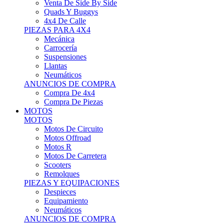
Motos Offroad
Motos R
Motos De Carretera
Scooters
Remolques
PIEZAS Y EQUIPACIONES
Despieces
Equipamiento
Neumáticos
ANUNCIOS DE COMPRA
Compra Motos
Compra Piezas
ASISTENCIA Y TALLER
ASISTENCIA Y TALLER
Camiones
Autobuses
Furgonetas
Venta De Remolques
Alquiler De Remolques O Furgones
Carpas
Herramientas
ANUNCIOS DE COMPRA
Compra De Vehículos
Compra De Herramientas