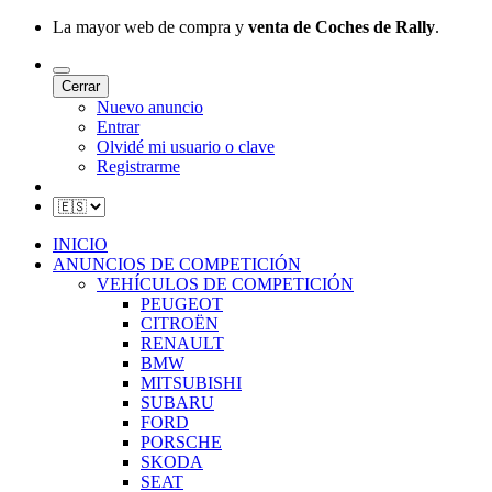
La mayor web de compra y
venta de Coches de Rally
.
Cerrar
Nuevo anuncio
Entrar
Olvidé mi usuario o clave
Registrarme
INICIO
ANUNCIOS DE COMPETICIÓN
VEHÍCULOS DE COMPETICIÓN
PEUGEOT
CITROËN
RENAULT
BMW
MITSUBISHI
SUBARU
FORD
PORSCHE
SKODA
SEAT