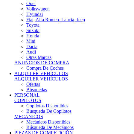
Ofertas
Búsquedas
PERSONAL
COPILOTOS
Copilotos Disponibles
Busqueda De Copilotos
MECANICOS
Mecánicos Disponibles
Búsqueda De Mecánicos
PIEZAS DE COMPETICIÓN
MECÁNICA
Motores
Refrigeración
Electrónica
Cajas De Cambio
Sistemas De Escape
Carrocería
Depositos
Suspensiones
Frenos
Iluminación
Llantas
NEUMÁTICOS DE ASFALTO
Asfalto 13 O Menos
Asfalto 14p