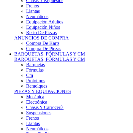
Remolques
PIEZAS Y EQUIPACIONES
Mecánica
Electrónica
Chasis Y Carrocería
Suspensiones
Frenos
Llantas
Neumáticos
Resto De Piezas
ANUNCIOS DE COMPRA
Compra Vehículos
Compra De Piezas
CARCROSS Y FÓRMULAS
CARCROSS Y FORMULAS TT
Carcross
Formulas Tt Autocross
Remolques
PIEZAS Y EQUIPACIONES
Mecanica
Electrónica
Chasis Y Carrocería
Suspensiones
Frenos
Llantas