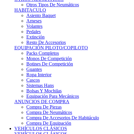
Sistemas Hans
Bolsas Y Mochilas
Equipación Para Mecánicos
ANUNCIOS DE COMPRA
Compra De Piezas
Compra De Neumáticos
Compra De Accesorios De Habitáculo
Compra De Equipación
VEHÍCULOS CLÁSICOS
VEHÍCULOS CLÁSICOS
Clásicos De Calle
Clásicos De Competición
Motores
Cajas De Cambio
Carrocería
Suspensiones
Habitáculo
Llantas
Neumáticos
ANUNCIOS DE COMPRA
Compra De Competición
Compra De Calle
Compra De Piezas
KARTING
KARTING