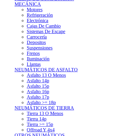
Asfalto 15p
Asfalto 16p
Asfalto 17p
Asfalto >= 18p
NEUMÁTICOS DE TIERRA
Tierra 13 O Menos
Tierra 14p
Tierra >= 15p
Offroad Y 4x4
OTROS NEUMÁTICOS
Otros Tipos De Neumáticos
HABITACULO
Asiento Baquet
Arneses
Volantes
Pedales
Extinción
Resto De Accesorios
EQUIPACIÓN PILOTO/COPILOTO
Packs Completos
Monos De Competición
Botines De Competición
Guantes
Ropa Interior
Cascos