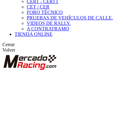
CERT - CERTT
CET / CER
FORO TÉCNICO
PRUEBAS DE VEHÍCULOS DE CALLE.
VIDEOS DE RALLY.
A CONTRATRAMO
TIENDA ONLINE
Cerrar
Volver
BUSCAR
ANUNCIOS DE COMPETICIÓN
VEHÍCULOS DE COMPETICIÓN
MARCAS DESTACADAS
Peugeot