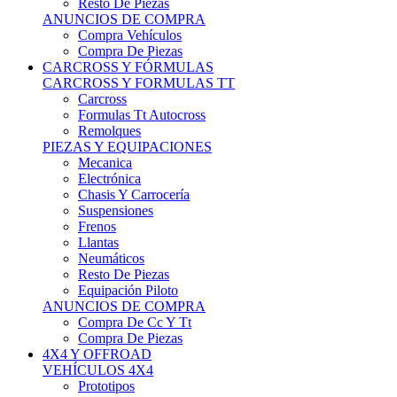
Neumáticos
Resto De Piezas
Equipación Piloto
ANUNCIOS DE COMPRA
Compra De Cc Y Tt
Compra De Piezas
4X4 Y OFFROAD
VEHÍCULOS 4X4
Prototipos
Venta De Side By Side
Quads Y Buggys
4x4 De Calle
PIEZAS PARA 4X4
Mecánica
Carrocería
Suspensiones
Llantas
Neumáticos
ANUNCIOS DE COMPRA
Compra De 4x4
Compra De Piezas
MOTOS
MOTOS
Motos De Circuito