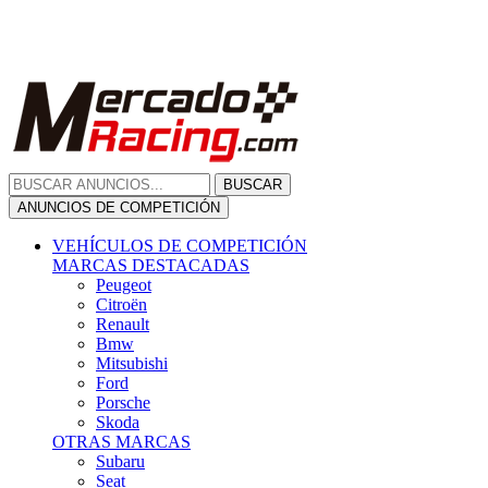
Citroën
Renault
Bmw
Mitsubishi
Ford
Porsche
Skoda
OTRAS MARCAS
Subaru
Seat
Opel
Volkswagen
Hyundai
Fiat, Alfa Romeo, Lancia, Jeep
Toyota
Suzuki
Honda
Mini
Dacia
Audi
Otras Marcas
ANUNCIOS DE COMPRA
Compra De Coches
ALQUILER VEHÍCULOS
ALQUILER VEHÍCULOS