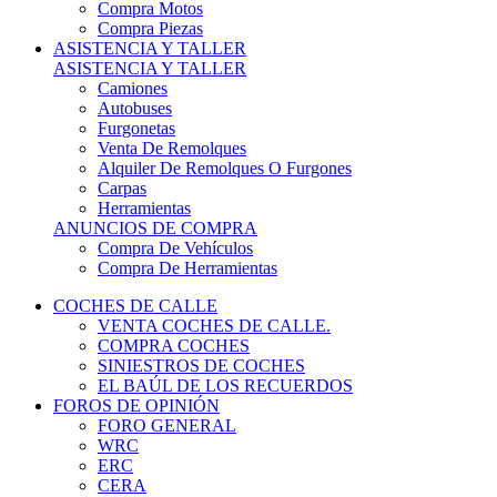
COCHES DE CALLE
VENTA COCHES DE CALLE.
COMPRA COCHES
SINIESTROS DE COCHES
EL BAÚL DE LOS RECUERDOS
FOROS DE OPINIÓN
FORO GENERAL
WRC
ERC
CERA
CERT - CERTT
CET / CER
FORO TÉCNICO
PRUEBAS DE VEHÍCULOS DE CALLE.
VIDEOS DE RALLY.
A CONTRATRAMO
TIENDA ONLINE
NUEVO ANUNCIO
Inicio
Vehículos de Competición