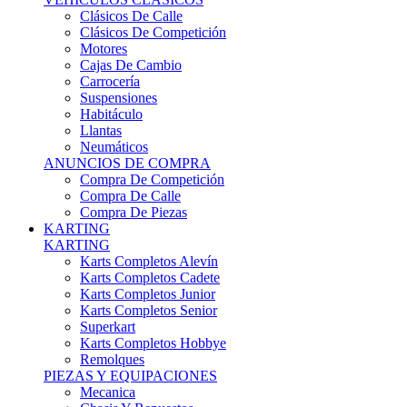
Karts Completos Alevín
Karts Completos Cadete
Karts Completos Junior
Karts Completos Senior
Superkart
Karts Completos Hobbye
Remolques
PIEZAS Y EQUIPACIONES
Mecanica
Chasis Y Repuestos
Frenos
Llantas
Neumáticos
Equipación Adultos
Equipación Niños
Resto De Piezas
ANUNCIOS DE COMPRA
Compra De Karts
Compra De Piezas
BARQUETAS, FÓRMULAS Y CM
BARQUETAS, FÓRMULAS Y CM
Barquetas
Fórmulas
Cm
Prototipos