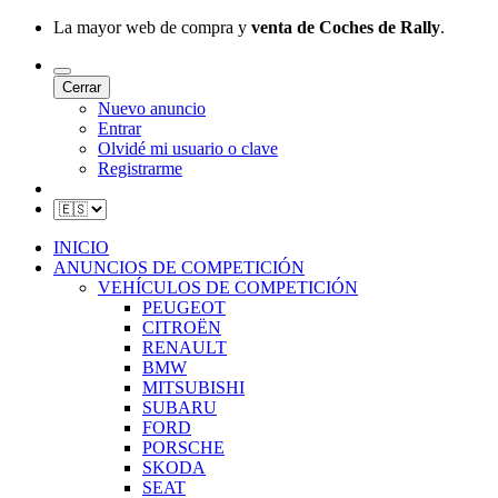
La mayor web de compra y
venta de Coches de Rally
.
Cerrar
Nuevo anuncio
Entrar
Olvidé mi usuario o clave
Registrarme
INICIO
ANUNCIOS DE COMPETICIÓN
VEHÍCULOS DE COMPETICIÓN
PEUGEOT
CITROËN
RENAULT
BMW
MITSUBISHI
SUBARU
FORD
PORSCHE
SKODA
SEAT