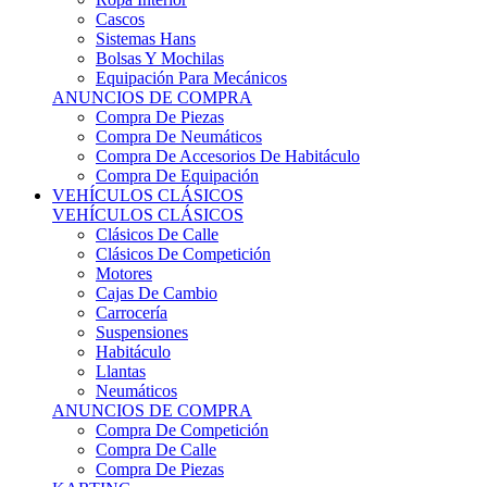
Sistemas Hans
Bolsas Y Mochilas
Equipación Para Mecánicos
ANUNCIOS DE COMPRA
Compra De Piezas
Compra De Neumáticos
Compra De Accesorios De Habitáculo
Compra De Equipación
VEHÍCULOS CLÁSICOS
VEHÍCULOS CLÁSICOS
Clásicos De Calle
Clásicos De Competición
Motores
Cajas De Cambio
Carrocería
Suspensiones
Habitáculo
Llantas
Neumáticos
ANUNCIOS DE COMPRA
Compra De Competición
Compra De Calle
Compra De Piezas
KARTING
KARTING