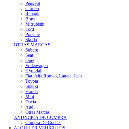
Citroën
Renault
Bmw
Mitsubishi
Ford
Porsche
Skoda
OTRAS MARCAS
Subaru
Seat
Opel
Volkswagen
Hyundai
Fiat, Alfa Romeo, Lancia, Jeep
Toyota
Suzuki
Honda
Mini
Dacia
Audi
Otras Marcas
ANUNCIOS DE COMPRA
Compra De Coches
ALQUILER VEHÍCULOS
ALQUILER VEHÍCULOS