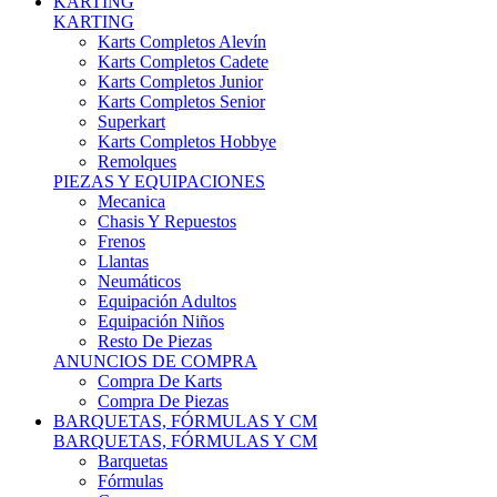
Karts Completos Alevín
Karts Completos Cadete
Karts Completos Junior
Karts Completos Senior
Superkart
Karts Completos Hobbye
Remolques
PIEZAS Y EQUIPACIONES
Mecanica
Chasis Y Repuestos
Frenos
Llantas
Neumáticos
Equipación Adultos
Equipación Niños
Resto De Piezas
ANUNCIOS DE COMPRA
Compra De Karts
Compra De Piezas
BARQUETAS, FÓRMULAS Y CM
BARQUETAS, FÓRMULAS Y CM
Barquetas
Fórmulas
Cm
Prototipos