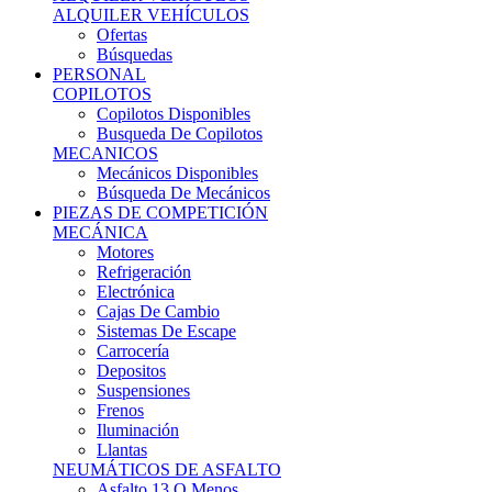
Ofertas
Búsquedas
PERSONAL
COPILOTOS
Copilotos Disponibles
Busqueda De Copilotos
MECANICOS
Mecánicos Disponibles
Búsqueda De Mecánicos
PIEZAS DE COMPETICIÓN
MECÁNICA
Motores
Refrigeración
Electrónica
Cajas De Cambio
Sistemas De Escape
Carrocería
Depositos
Suspensiones
Frenos
Iluminación
Llantas
NEUMÁTICOS DE ASFALTO
Asfalto 13 O Menos
Asfalto 14p