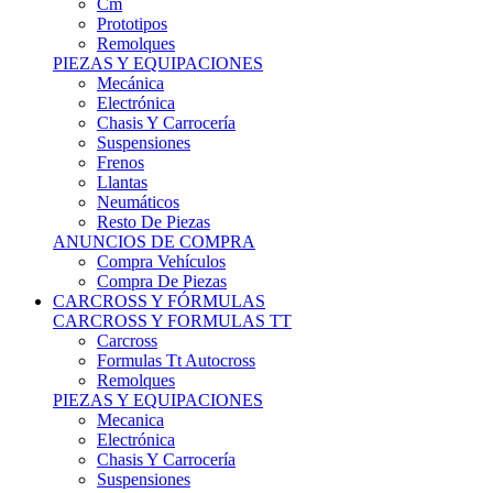
Remolques
PIEZAS Y EQUIPACIONES
Mecánica
Electrónica
Chasis Y Carrocería
Suspensiones
Frenos
Llantas
Neumáticos
Resto De Piezas
ANUNCIOS DE COMPRA
Compra Vehículos
Compra De Piezas
CARCROSS Y FÓRMULAS
CARCROSS Y FORMULAS TT
Carcross
Formulas Tt Autocross
Remolques
PIEZAS Y EQUIPACIONES
Mecanica
Electrónica
Chasis Y Carrocería
Suspensiones
Frenos
Llantas