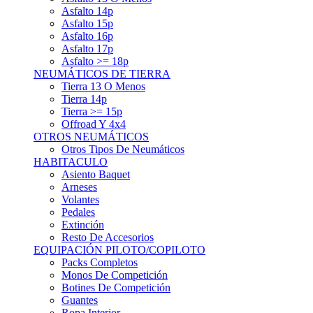
Asfalto 15p
Asfalto 16p
Asfalto 17p
Asfalto >= 18p
NEUMÁTICOS DE TIERRA
Tierra 13 O Menos
Tierra 14p
Tierra >= 15p
Offroad Y 4x4
OTROS NEUMÁTICOS
Otros Tipos De Neumáticos
HABITACULO
Asiento Baquet
Arneses
Volantes
Pedales
Extinción
Resto De Accesorios
EQUIPACIÓN PILOTO/COPILOTO
Packs Completos
Monos De Competición
Botines De Competición
Guantes
Ropa Interior
Cascos