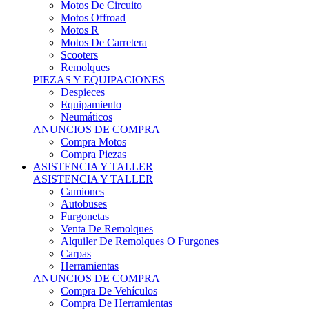
Motos Offroad
Motos R
Motos De Carretera
Scooters
Remolques
PIEZAS Y EQUIPACIONES
Despieces
Equipamiento
Neumáticos
ANUNCIOS DE COMPRA
Compra Motos
Compra Piezas
ASISTENCIA Y TALLER
ASISTENCIA Y TALLER
Camiones
Autobuses
Furgonetas
Venta De Remolques
Alquiler De Remolques O Furgones
Carpas
Herramientas
ANUNCIOS DE COMPRA
Compra De Vehículos
Compra De Herramientas