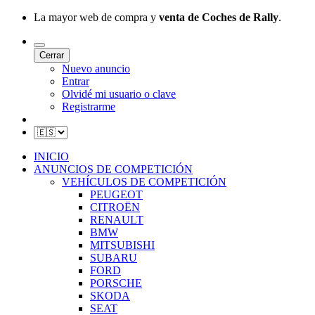
La mayor web de compra y
venta de Coches de Rally
.
Cerrar
Nuevo anuncio
Entrar
Olvidé mi usuario o clave
Registrarme
INICIO
ANUNCIOS DE COMPETICIÓN
VEHÍCULOS DE COMPETICIÓN
PEUGEOT
CITROËN
RENAULT
BMW
MITSUBISHI
SUBARU
FORD
PORSCHE
SKODA
SEAT