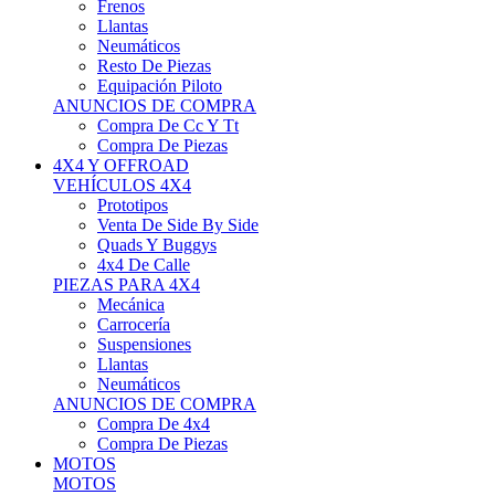
Neumáticos
Resto De Piezas
Equipación Piloto
ANUNCIOS DE COMPRA
Compra De Cc Y Tt
Compra De Piezas
4X4 Y OFFROAD
VEHÍCULOS 4X4
Prototipos
Venta De Side By Side
Quads Y Buggys
4x4 De Calle
PIEZAS PARA 4X4
Mecánica
Carrocería
Suspensiones
Llantas
Neumáticos
ANUNCIOS DE COMPRA
Compra De 4x4
Compra De Piezas
MOTOS
MOTOS
Motos De Circuito