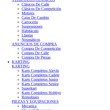
Karts Completos Alevín
Karts Completos Cadete
Karts Completos Junior
Karts Completos Senior
Superkart
Karts Completos Hobbye
Remolques
PIEZAS Y EQUIPACIONES
Mecanica
Chasis Y Repuestos
Frenos
Llantas
Neumáticos
Equipación Adultos
Equipación Niños
Resto De Piezas
ANUNCIOS DE COMPRA
Compra De Karts
Compra De Piezas
BARQUETAS, FÓRMULAS Y CM
BARQUETAS, FÓRMULAS Y CM
Barquetas
Fórmulas
Cm
Prototipos