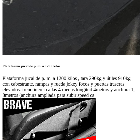
elevados. freno inercia a las 4 ruedas longitud 4metros y anchura 1,
8metros (anchura ampliada para subir speed ca
Autor:
JRRC
Publicado en:
Asistencia y transporte /
Venta de Remolques
Publicado el:
27-Ene-2018 12:13
Referencia:
700292
Visualizaciones:
3068