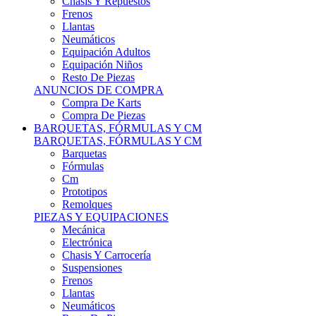
Remolques
PIEZAS Y EQUIPACIONES
Mecánica
Electrónica
Chasis Y Carrocería
Suspensiones
Frenos
Llantas
Neumáticos
Resto De Piezas
ANUNCIOS DE COMPRA
Compra Vehículos
Compra De Piezas
CARCROSS Y FÓRMULAS
CARCROSS Y FORMULAS TT
Carcross
Formulas Tt Autocross
Remolques
PIEZAS Y EQUIPACIONES
Mecanica
Electrónica
Chasis Y Carrocería
Suspensiones
Frenos
Llantas