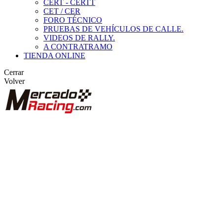
CERT - CERTT
CET / CER
FORO TÉCNICO
PRUEBAS DE VEHÍCULOS DE CALLE.
VIDEOS DE RALLY.
A CONTRATRAMO
TIENDA ONLINE
Cerrar
Volver
BUSCAR
ANUNCIOS DE COMPETICIÓN
VEHÍCULOS DE COMPETICIÓN
MARCAS DESTACADAS
Peugeot