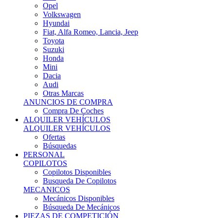
Ofertas
Búsquedas
PERSONAL
COPILOTOS
Copilotos Disponibles
Busqueda De Copilotos
MECANICOS
Mecánicos Disponibles
Búsqueda De Mecánicos
PIEZAS DE COMPETICIÓN
MECÁNICA
Motores
Refrigeración
Electrónica
Cajas De Cambio
Sistemas De Escape
Carrocería
Depositos
Suspensiones
Frenos
Iluminación
Llantas
NEUMÁTICOS DE ASFALTO
Asfalto 13 O Menos
Asfalto 14p