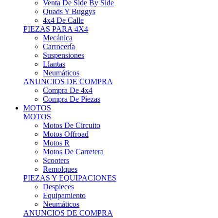
Motos Offroad
Motos R
Motos De Carretera
Scooters
Remolques
PIEZAS Y EQUIPACIONES
Despieces
Equipamiento
Neumáticos
ANUNCIOS DE COMPRA
Compra Motos
Compra Piezas
ASISTENCIA Y TALLER
ASISTENCIA Y TALLER
Camiones
Autobuses
Furgonetas
Venta De Remolques
Alquiler De Remolques O Furgones
Carpas
Herramientas
ANUNCIOS DE COMPRA
Compra De Vehículos
Compra De Herramientas