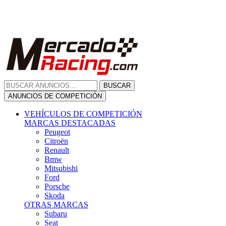
Citroën
Renault
Bmw
Mitsubishi
Ford
Porsche
Skoda
OTRAS MARCAS
Subaru
Seat
Opel
Volkswagen
Hyundai
Fiat, Alfa Romeo, Lancia, Jeep
Toyota
Suzuki
Honda
Mini
Dacia
Audi
Otras Marcas
ANUNCIOS DE COMPRA
Compra De Coches
ALQUILER VEHÍCULOS
ALQUILER VEHÍCULOS