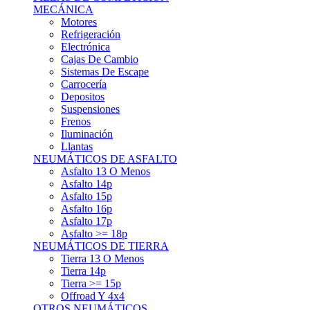
Asfalto 15p
Asfalto 16p
Asfalto 17p
Asfalto >= 18p
NEUMÁTICOS DE TIERRA
Tierra 13 O Menos
Tierra 14p
Tierra >= 15p
Offroad Y 4x4
OTROS NEUMÁTICOS
Otros Tipos De Neumáticos
HABITACULO
Asiento Baquet
Arneses
Volantes
Pedales
Extinción
Resto De Accesorios
EQUIPACIÓN PILOTO/COPILOTO
Packs Completos
Monos De Competición
Botines De Competición
Guantes
Ropa Interior
Cascos