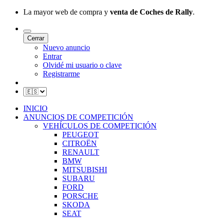
La mayor web de compra y
venta de Coches de Rally
.
Cerrar
Nuevo anuncio
Entrar
Olvidé mi usuario o clave
Registrarme
INICIO
ANUNCIOS DE COMPETICIÓN
VEHÍCULOS DE COMPETICIÓN
PEUGEOT
CITROËN
RENAULT
BMW
MITSUBISHI
SUBARU
FORD
PORSCHE
SKODA
SEAT