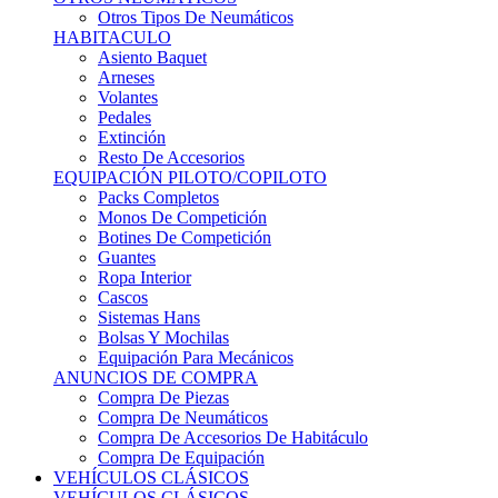
Sistemas Hans
Bolsas Y Mochilas
Equipación Para Mecánicos
ANUNCIOS DE COMPRA
Compra De Piezas
Compra De Neumáticos
Compra De Accesorios De Habitáculo
Compra De Equipación
VEHÍCULOS CLÁSICOS
VEHÍCULOS CLÁSICOS
Clásicos De Calle
Clásicos De Competición
Motores
Cajas De Cambio
Carrocería
Suspensiones
Habitáculo
Llantas
Neumáticos
ANUNCIOS DE COMPRA
Compra De Competición
Compra De Calle
Compra De Piezas
KARTING
KARTING