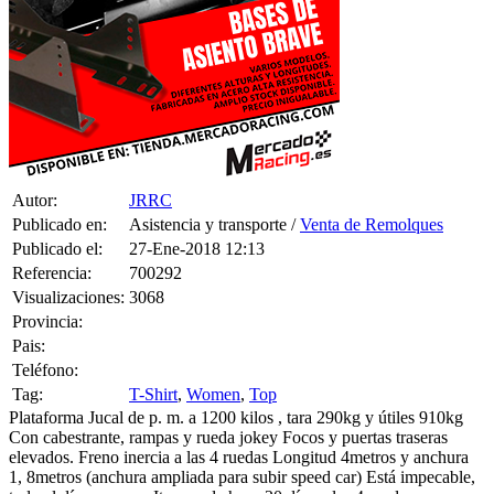
Provincia:
Pais:
Teléfono:
Tag:
T-Shirt
,
Women
,
Top
Plataforma Jucal de p. m. a 1200 kilos , tara 290kg y útiles 910kg
Con cabestrante, rampas y rueda jokey Focos y puertas traseras
elevados. Freno inercia a las 4 ruedas Longitud 4metros y anchura
1, 8metros (anchura ampliada para subir speed car) Está impecable,
todo al día y en uso. Itv pasada hace 20 días y las 4 ruedas nuevas
hace 4 meses Lista para usar, se puede llevar con carnet de coche !
(con coche de pma 2300kg Max ) Precio 1700€ No negociable. En
Vitoria Teléfono 649913139 Saludos!
1 CONSULTAS RECIBIDAS.
HACER UNA PREGUNTA
JRRC
el 27-Ene-2018 13:12
Vendida
HAZLE UNA PREGUNTA A JRRC SOBRE
“Plataforma jucal de
p. m. a 1200 kilos”
Debes estar logueado para poder realizar la consulta