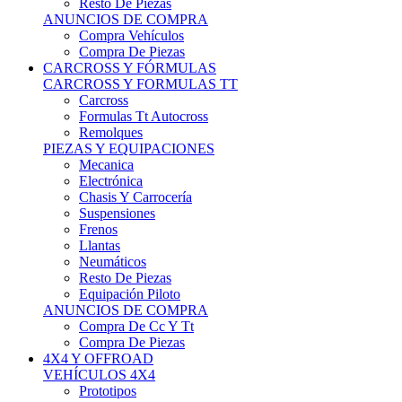
Neumáticos
Resto De Piezas
Equipación Piloto
ANUNCIOS DE COMPRA
Compra De Cc Y Tt
Compra De Piezas
4X4 Y OFFROAD
VEHÍCULOS 4X4
Prototipos
Venta De Side By Side
Quads Y Buggys
4x4 De Calle
PIEZAS PARA 4X4
Mecánica
Carrocería
Suspensiones
Llantas
Neumáticos
ANUNCIOS DE COMPRA
Compra De 4x4
Compra De Piezas
MOTOS
MOTOS
Motos De Circuito