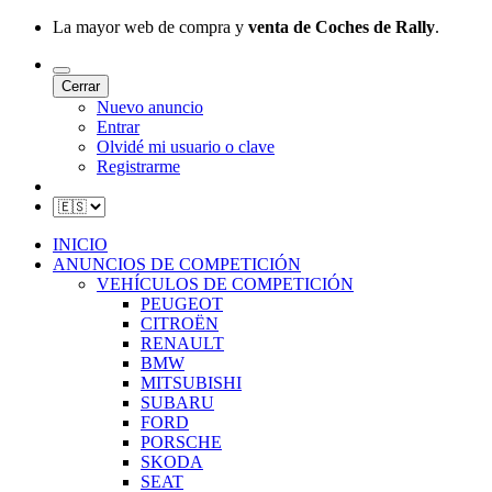
La mayor web de compra y
venta de Coches de Rally
.
Cerrar
Nuevo anuncio
Entrar
Olvidé mi usuario o clave
Registrarme
INICIO
ANUNCIOS DE COMPETICIÓN
VEHÍCULOS DE COMPETICIÓN
PEUGEOT
CITROËN
RENAULT
BMW
MITSUBISHI
SUBARU
FORD
PORSCHE
SKODA
SEAT