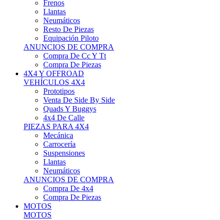
Neumáticos
Resto De Piezas
Equipación Piloto
ANUNCIOS DE COMPRA
Compra De Cc Y Tt
Compra De Piezas
4X4 Y OFFROAD
VEHÍCULOS 4X4
Prototipos
Venta De Side By Side
Quads Y Buggys
4x4 De Calle
PIEZAS PARA 4X4
Mecánica
Carrocería
Suspensiones
Llantas
Neumáticos
ANUNCIOS DE COMPRA
Compra De 4x4
Compra De Piezas
MOTOS
MOTOS
Motos De Circuito