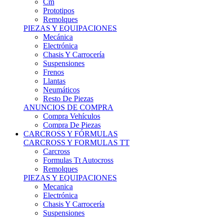
Remolques
PIEZAS Y EQUIPACIONES
Mecánica
Electrónica
Chasis Y Carrocería
Suspensiones
Frenos
Llantas
Neumáticos
Resto De Piezas
ANUNCIOS DE COMPRA
Compra Vehículos
Compra De Piezas
CARCROSS Y FÓRMULAS
CARCROSS Y FORMULAS TT
Carcross
Formulas Tt Autocross
Remolques
PIEZAS Y EQUIPACIONES
Mecanica
Electrónica
Chasis Y Carrocería
Suspensiones
Frenos
Llantas