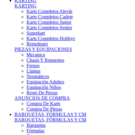
Karts Completos Alevín
Karts Completos Cadete
Karts Completos Junior
Karts Completos Senior
Superkart
Karts Completos Hobbye
Remolques
PIEZAS Y EQUIPACIONES
Mecanica
Chasis Y Repuestos
Frenos
Llantas
Neumáticos
Equipación Adultos
Equipación Niños
Resto De Piezas
ANUNCIOS DE COMPRA
Compra De Karts
Compra De Piezas
BARQUETAS, FÓRMULAS Y CM
BARQUETAS, FÓRMULAS Y CM
Barquetas
Fórmulas
Cm
Prototipos