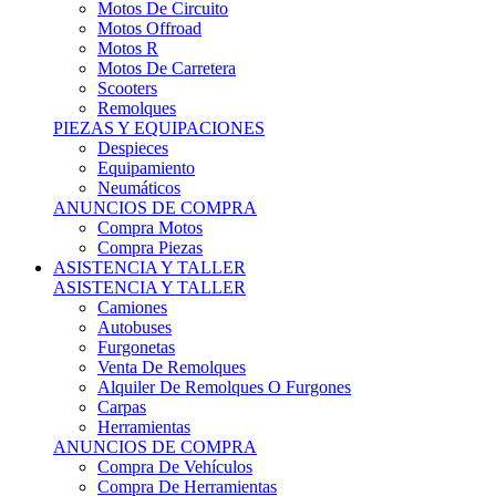
Motos Offroad
Motos R
Motos De Carretera
Scooters
Remolques
PIEZAS Y EQUIPACIONES
Despieces
Equipamiento
Neumáticos
ANUNCIOS DE COMPRA
Compra Motos
Compra Piezas
ASISTENCIA Y TALLER
ASISTENCIA Y TALLER
Camiones
Autobuses
Furgonetas
Venta De Remolques
Alquiler De Remolques O Furgones
Carpas
Herramientas
ANUNCIOS DE COMPRA
Compra De Vehículos
Compra De Herramientas