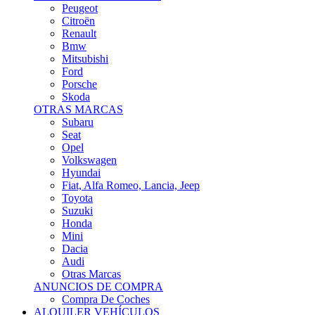
Citroën
Renault
Bmw
Mitsubishi
Ford
Porsche
Skoda
OTRAS MARCAS
Subaru
Seat
Opel
Volkswagen
Hyundai
Fiat, Alfa Romeo, Lancia, Jeep
Toyota
Suzuki
Honda
Mini
Dacia
Audi
Otras Marcas
ANUNCIOS DE COMPRA
Compra De Coches
ALQUILER VEHÍCULOS
ALQUILER VEHÍCULOS