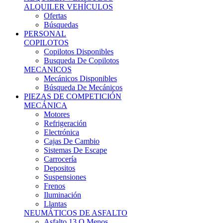
Ofertas
Búsquedas
PERSONAL
COPILOTOS
Copilotos Disponibles
Busqueda De Copilotos
MECANICOS
Mecánicos Disponibles
Búsqueda De Mecánicos
PIEZAS DE COMPETICIÓN
MECÁNICA
Motores
Refrigeración
Electrónica
Cajas De Cambio
Sistemas De Escape
Carrocería
Depositos
Suspensiones
Frenos
Iluminación
Llantas
NEUMÁTICOS DE ASFALTO
Asfalto 13 O Menos
Asfalto 14p