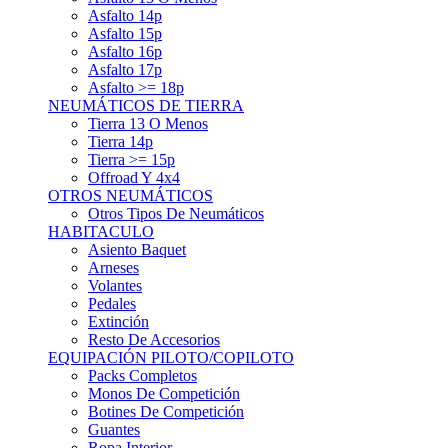
Asfalto 15p
Asfalto 16p
Asfalto 17p
Asfalto >= 18p
NEUMÁTICOS DE TIERRA
Tierra 13 O Menos
Tierra 14p
Tierra >= 15p
Offroad Y 4x4
OTROS NEUMÁTICOS
Otros Tipos De Neumáticos
HABITACULO
Asiento Baquet
Arneses
Volantes
Pedales
Extinción
Resto De Accesorios
EQUIPACIÓN PILOTO/COPILOTO
Packs Completos
Monos De Competición
Botines De Competición
Guantes
Ropa Interior
Cascos