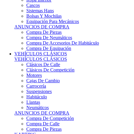
Sistemas Hans
Bolsas Y Mochilas
Equipación Para Mecánicos
ANUNCIOS DE COMPRA
Compra De Piezas
Compra De Neumáticos
Compra De Accesorios De Habitáculo
Compra De Equipación
VEHÍCULOS CLÁSICOS
VEHÍCULOS CLÁSICOS
Clásicos De Calle
Clásicos De Competición
Motores
Cajas De Cambio
Carrocería
Suspensiones
Habitáculo
Llantas
Neumáticos
ANUNCIOS DE COMPRA
Compra De Competición
Compra De Calle
Compra De Piezas
KARTING
KARTING