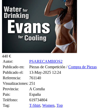
440 €
Autor:
PSARECAMBIOS2
Publicado en:
Piezas de Competición /
Compra de Piezas
Publicado el:
13-May-2025 12:24
Referencia:
761140
Visualizaciones:
251
Provincia:
A Coruña
Pais:
España
Teléfono:
619734804
Tag:
T-Shirt
,
Women
,
Top
Pistones Ford OPEL Kolbenschmidt.