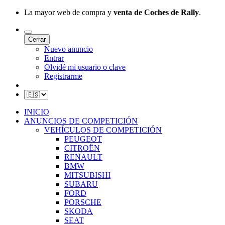
La mayor web de compra y
venta de Coches de Rally
.
Cerrar
Nuevo anuncio
Entrar
Olvidé mi usuario o clave
Registrarme
INICIO
ANUNCIOS DE COMPETICIÓN
VEHÍCULOS DE COMPETICIÓN
PEUGEOT
CITROËN
RENAULT
BMW
MITSUBISHI
SUBARU
FORD
PORSCHE
SKODA
SEAT