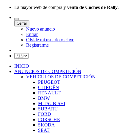
La mayor web de compra y
venta de Coches de Rally
.
Cerrar
Nuevo anuncio
Entrar
Olvidé mi usuario o clave
Registrarme
INICIO
ANUNCIOS DE COMPETICIÓN
VEHÍCULOS DE COMPETICIÓN
PEUGEOT
CITROËN
RENAULT
BMW
MITSUBISHI
SUBARU
FORD
PORSCHE
SKODA
SEAT