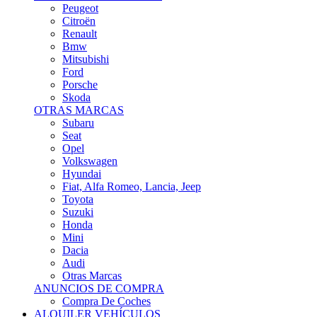
Citroën
Renault
Bmw
Mitsubishi
Ford
Porsche
Skoda
OTRAS MARCAS
Subaru
Seat
Opel
Volkswagen
Hyundai
Fiat, Alfa Romeo, Lancia, Jeep
Toyota
Suzuki
Honda
Mini
Dacia
Audi
Otras Marcas
ANUNCIOS DE COMPRA
Compra De Coches
ALQUILER VEHÍCULOS
ALQUILER VEHÍCULOS