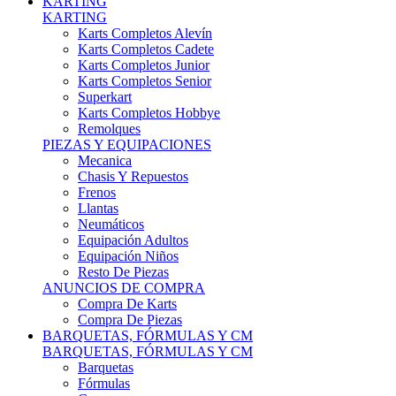
Karts Completos Alevín
Karts Completos Cadete
Karts Completos Junior
Karts Completos Senior
Superkart
Karts Completos Hobbye
Remolques
PIEZAS Y EQUIPACIONES
Mecanica
Chasis Y Repuestos
Frenos
Llantas
Neumáticos
Equipación Adultos
Equipación Niños
Resto De Piezas
ANUNCIOS DE COMPRA
Compra De Karts
Compra De Piezas
BARQUETAS, FÓRMULAS Y CM
BARQUETAS, FÓRMULAS Y CM
Barquetas
Fórmulas
Cm
Prototipos