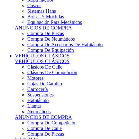
Sistemas Hans
Bolsas Y Mochilas
Equipación Para Mecánicos
ANUNCIOS DE COMPRA
Compra De Piezas
Compra De Neumáticos
Compra De Accesorios De Habitáculo
Compra De Equipación
VEHÍCULOS CLÁSICOS
VEHÍCULOS CLÁSICOS
Clásicos De Calle
Clásicos De Competición
Motores
Cajas De Cambio
Carrocería
Suspensiones
Habitáculo
Llantas
Neumáticos
ANUNCIOS DE COMPRA
Compra De Competición
Compra De Calle
Compra De Piezas
KARTING
KARTING