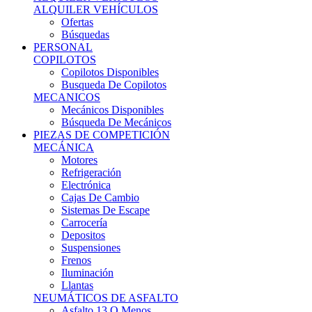
Ofertas
Búsquedas
PERSONAL
COPILOTOS
Copilotos Disponibles
Busqueda De Copilotos
MECANICOS
Mecánicos Disponibles
Búsqueda De Mecánicos
PIEZAS DE COMPETICIÓN
MECÁNICA
Motores
Refrigeración
Electrónica
Cajas De Cambio
Sistemas De Escape
Carrocería
Depositos
Suspensiones
Frenos
Iluminación
Llantas
NEUMÁTICOS DE ASFALTO
Asfalto 13 O Menos
Asfalto 14p