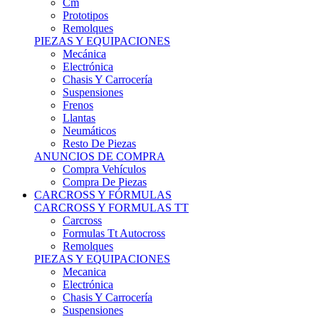
Remolques
PIEZAS Y EQUIPACIONES
Mecánica
Electrónica
Chasis Y Carrocería
Suspensiones
Frenos
Llantas
Neumáticos
Resto De Piezas
ANUNCIOS DE COMPRA
Compra Vehículos
Compra De Piezas
CARCROSS Y FÓRMULAS
CARCROSS Y FORMULAS TT
Carcross
Formulas Tt Autocross
Remolques
PIEZAS Y EQUIPACIONES
Mecanica
Electrónica
Chasis Y Carrocería
Suspensiones
Frenos
Llantas