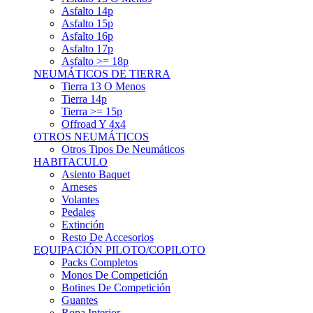
Asfalto 15p
Asfalto 16p
Asfalto 17p
Asfalto >= 18p
NEUMÁTICOS DE TIERRA
Tierra 13 O Menos
Tierra 14p
Tierra >= 15p
Offroad Y 4x4
OTROS NEUMÁTICOS
Otros Tipos De Neumáticos
HABITACULO
Asiento Baquet
Arneses
Volantes
Pedales
Extinción
Resto De Accesorios
EQUIPACIÓN PILOTO/COPILOTO
Packs Completos
Monos De Competición
Botines De Competición
Guantes
Ropa Interior
Cascos