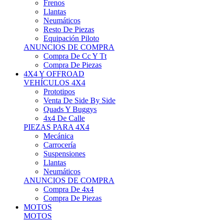
Neumáticos
Resto De Piezas
Equipación Piloto
ANUNCIOS DE COMPRA
Compra De Cc Y Tt
Compra De Piezas
4X4 Y OFFROAD
VEHÍCULOS 4X4
Prototipos
Venta De Side By Side
Quads Y Buggys
4x4 De Calle
PIEZAS PARA 4X4
Mecánica
Carrocería
Suspensiones
Llantas
Neumáticos
ANUNCIOS DE COMPRA
Compra De 4x4
Compra De Piezas
MOTOS
MOTOS
Motos De Circuito