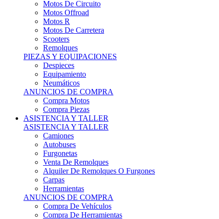
Motos Offroad
Motos R
Motos De Carretera
Scooters
Remolques
PIEZAS Y EQUIPACIONES
Despieces
Equipamiento
Neumáticos
ANUNCIOS DE COMPRA
Compra Motos
Compra Piezas
ASISTENCIA Y TALLER
ASISTENCIA Y TALLER
Camiones
Autobuses
Furgonetas
Venta De Remolques
Alquiler De Remolques O Furgones
Carpas
Herramientas
ANUNCIOS DE COMPRA
Compra De Vehículos
Compra De Herramientas