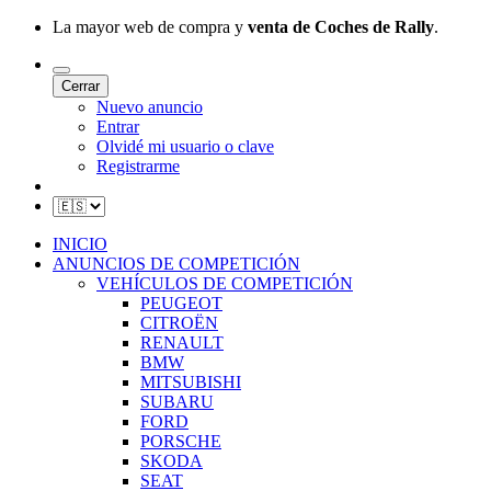
La mayor web de compra y
venta de Coches de Rally
.
Cerrar
Nuevo anuncio
Entrar
Olvidé mi usuario o clave
Registrarme
INICIO
ANUNCIOS DE COMPETICIÓN
VEHÍCULOS DE COMPETICIÓN
PEUGEOT
CITROËN
RENAULT
BMW
MITSUBISHI
SUBARU
FORD
PORSCHE
SKODA
SEAT