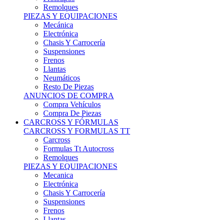
Remolques
PIEZAS Y EQUIPACIONES
Mecánica
Electrónica
Chasis Y Carrocería
Suspensiones
Frenos
Llantas
Neumáticos
Resto De Piezas
ANUNCIOS DE COMPRA
Compra Vehículos
Compra De Piezas
CARCROSS Y FÓRMULAS
CARCROSS Y FORMULAS TT
Carcross
Formulas Tt Autocross
Remolques
PIEZAS Y EQUIPACIONES
Mecanica
Electrónica
Chasis Y Carrocería
Suspensiones
Frenos
Llantas