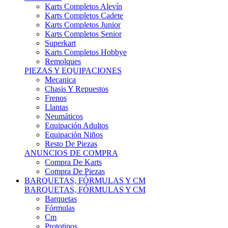
Karts Completos Alevín
Karts Completos Cadete
Karts Completos Junior
Karts Completos Senior
Superkart
Karts Completos Hobbye
Remolques
PIEZAS Y EQUIPACIONES
Mecanica
Chasis Y Repuestos
Frenos
Llantas
Neumáticos
Equipación Adultos
Equipación Niños
Resto De Piezas
ANUNCIOS DE COMPRA
Compra De Karts
Compra De Piezas
BARQUETAS, FÓRMULAS Y CM
BARQUETAS, FÓRMULAS Y CM
Barquetas
Fórmulas
Cm
Prototipos