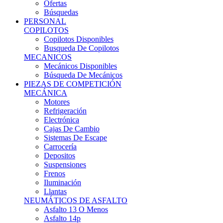
Ofertas
Búsquedas
PERSONAL
COPILOTOS
Copilotos Disponibles
Busqueda De Copilotos
MECANICOS
Mecánicos Disponibles
Búsqueda De Mecánicos
PIEZAS DE COMPETICIÓN
MECÁNICA
Motores
Refrigeración
Electrónica
Cajas De Cambio
Sistemas De Escape
Carrocería
Depositos
Suspensiones
Frenos
Iluminación
Llantas
NEUMÁTICOS DE ASFALTO
Asfalto 13 O Menos
Asfalto 14p