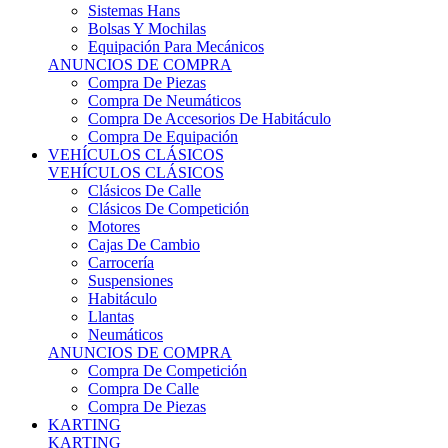
Sistemas Hans
Bolsas Y Mochilas
Equipación Para Mecánicos
ANUNCIOS DE COMPRA
Compra De Piezas
Compra De Neumáticos
Compra De Accesorios De Habitáculo
Compra De Equipación
VEHÍCULOS CLÁSICOS
VEHÍCULOS CLÁSICOS
Clásicos De Calle
Clásicos De Competición
Motores
Cajas De Cambio
Carrocería
Suspensiones
Habitáculo
Llantas
Neumáticos
ANUNCIOS DE COMPRA
Compra De Competición
Compra De Calle
Compra De Piezas
KARTING
KARTING