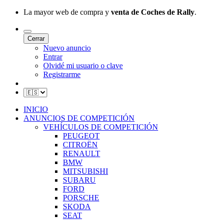
La mayor web de compra y
venta de Coches de Rally
.
Cerrar
Nuevo anuncio
Entrar
Olvidé mi usuario o clave
Registrarme
INICIO
ANUNCIOS DE COMPETICIÓN
VEHÍCULOS DE COMPETICIÓN
PEUGEOT
CITROËN
RENAULT
BMW
MITSUBISHI
SUBARU
FORD
PORSCHE
SKODA
SEAT