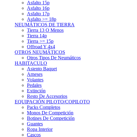
Asfalto 15p
Asfalto 16p
Asfalto 17p
Asfalto >= 18p
NEUMÁTICOS DE TIERRA
Tierra 13 O Menos
Tierra 14p
Tierra >= 15p
Offroad Y 4x4
OTROS NEUMÁTICOS
Otros Tipos De Neumáticos
HABITACULO
Asiento Baquet
Arneses
Volantes
Pedales
Extinción
Resto De Accesorios
EQUIPACIÓN PILOTO/COPILOTO
Packs Completos
Monos De Competición
Botines De Competición
Guantes
Ropa Interior
Cascos