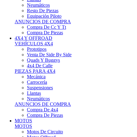
Neumáticos
Resto De Piezas
Equipación Piloto
ANUNCIOS DE COMPRA
Compra De Cc Y Tt
Compra De Piezas
4X4 Y OFFROAD
VEHÍCULOS 4X4
Prototipos
Venta De Side By Side
Quads Y Buggys
4x4 De Calle
PIEZAS PARA 4X4
Mecánica
Carrocería
Suspensiones
Llantas
Neumáticos
ANUNCIOS DE COMPRA
Compra De 4x4
Compra De Piezas
MOTOS
MOTOS
Motos De Circuito