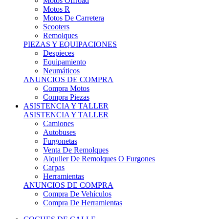
Motos Offroad
Motos R
Motos De Carretera
Scooters
Remolques
PIEZAS Y EQUIPACIONES
Despieces
Equipamiento
Neumáticos
ANUNCIOS DE COMPRA
Compra Motos
Compra Piezas
ASISTENCIA Y TALLER
ASISTENCIA Y TALLER
Camiones
Autobuses
Furgonetas
Venta De Remolques
Alquiler De Remolques O Furgones
Carpas
Herramientas
ANUNCIOS DE COMPRA
Compra De Vehículos
Compra De Herramientas