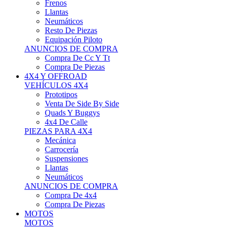
Neumáticos
Resto De Piezas
Equipación Piloto
ANUNCIOS DE COMPRA
Compra De Cc Y Tt
Compra De Piezas
4X4 Y OFFROAD
VEHÍCULOS 4X4
Prototipos
Venta De Side By Side
Quads Y Buggys
4x4 De Calle
PIEZAS PARA 4X4
Mecánica
Carrocería
Suspensiones
Llantas
Neumáticos
ANUNCIOS DE COMPRA
Compra De 4x4
Compra De Piezas
MOTOS
MOTOS
Motos De Circuito