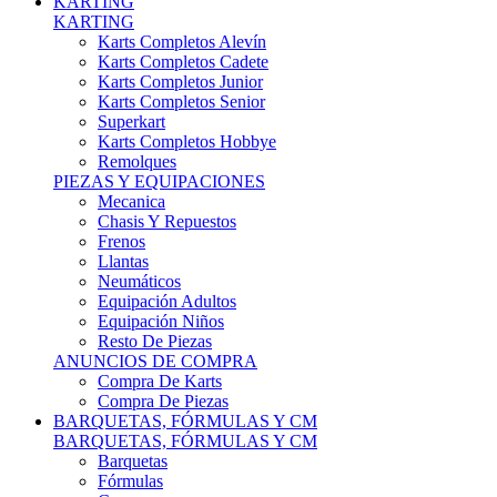
Karts Completos Alevín
Karts Completos Cadete
Karts Completos Junior
Karts Completos Senior
Superkart
Karts Completos Hobbye
Remolques
PIEZAS Y EQUIPACIONES
Mecanica
Chasis Y Repuestos
Frenos
Llantas
Neumáticos
Equipación Adultos
Equipación Niños
Resto De Piezas
ANUNCIOS DE COMPRA
Compra De Karts
Compra De Piezas
BARQUETAS, FÓRMULAS Y CM
BARQUETAS, FÓRMULAS Y CM
Barquetas
Fórmulas
Cm
Prototipos