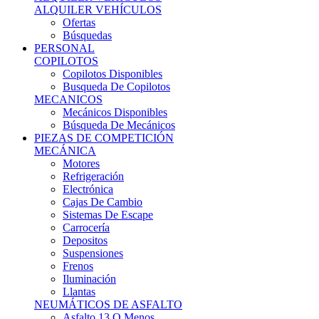
Ofertas
Búsquedas
PERSONAL
COPILOTOS
Copilotos Disponibles
Busqueda De Copilotos
MECANICOS
Mecánicos Disponibles
Búsqueda De Mecánicos
PIEZAS DE COMPETICIÓN
MECÁNICA
Motores
Refrigeración
Electrónica
Cajas De Cambio
Sistemas De Escape
Carrocería
Depositos
Suspensiones
Frenos
Iluminación
Llantas
NEUMÁTICOS DE ASFALTO
Asfalto 13 O Menos
Asfalto 14p