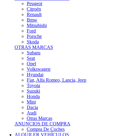
Citroën
Renault
Bmw
Mitsubishi
Ford
Porsche
Skoda
OTRAS MARCAS
Subaru
Seat
Opel
Volkswagen
Hyundai
Fiat, Alfa Romeo, Lancia, Jeep
Toyota
Suzuki
Honda
Mini
Dacia
Audi
Otras Marcas
ANUNCIOS DE COMPRA
Compra De Coches
ALQUILER VEHÍCULOS
ALQUILER VEHÍCULOS