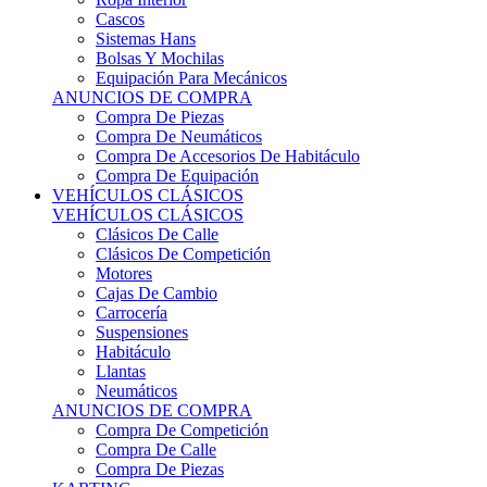
Sistemas Hans
Bolsas Y Mochilas
Equipación Para Mecánicos
ANUNCIOS DE COMPRA
Compra De Piezas
Compra De Neumáticos
Compra De Accesorios De Habitáculo
Compra De Equipación
VEHÍCULOS CLÁSICOS
VEHÍCULOS CLÁSICOS
Clásicos De Calle
Clásicos De Competición
Motores
Cajas De Cambio
Carrocería
Suspensiones
Habitáculo
Llantas
Neumáticos
ANUNCIOS DE COMPRA
Compra De Competición
Compra De Calle
Compra De Piezas
KARTING
KARTING