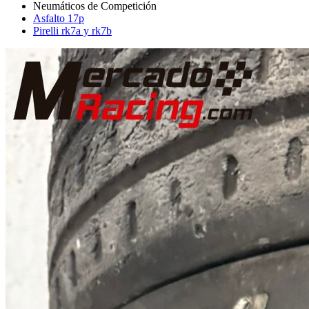
Asfalto 17p
Pirelli rk7a y rk7b