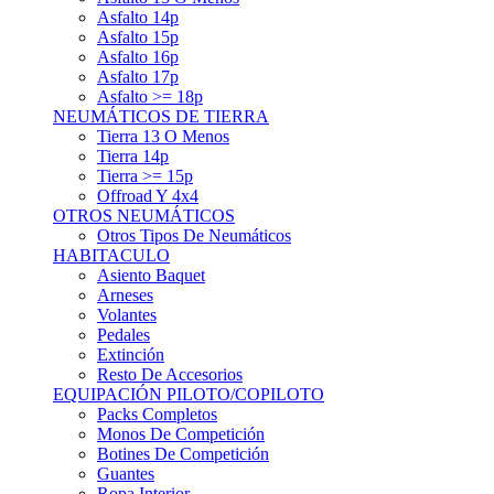
Asfalto 15p
Asfalto 16p
Asfalto 17p
Asfalto >= 18p
NEUMÁTICOS DE TIERRA
Tierra 13 O Menos
Tierra 14p
Tierra >= 15p
Offroad Y 4x4
OTROS NEUMÁTICOS
Otros Tipos De Neumáticos
HABITACULO
Asiento Baquet
Arneses
Volantes
Pedales
Extinción
Resto De Accesorios
EQUIPACIÓN PILOTO/COPILOTO
Packs Completos
Monos De Competición
Botines De Competición
Guantes
Ropa Interior
Cascos