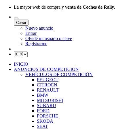
La mayor web de compra y
venta de Coches de Rally
.
Cerrar
Nuevo anuncio
Entrar
Olvidé mi usuario o clave
Registrarme
INICIO
ANUNCIOS DE COMPETICIÓN
VEHÍCULOS DE COMPETICIÓN
PEUGEOT
CITROËN
RENAULT
BMW
MITSUBISHI
SUBARU
FORD
PORSCHE
SKODA
SEAT