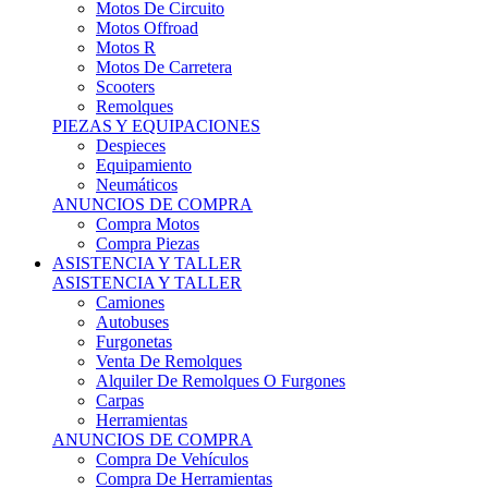
Motos Offroad
Motos R
Motos De Carretera
Scooters
Remolques
PIEZAS Y EQUIPACIONES
Despieces
Equipamiento
Neumáticos
ANUNCIOS DE COMPRA
Compra Motos
Compra Piezas
ASISTENCIA Y TALLER
ASISTENCIA Y TALLER
Camiones
Autobuses
Furgonetas
Venta De Remolques
Alquiler De Remolques O Furgones
Carpas
Herramientas
ANUNCIOS DE COMPRA
Compra De Vehículos
Compra De Herramientas