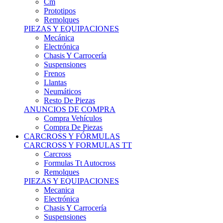
Remolques
PIEZAS Y EQUIPACIONES
Mecánica
Electrónica
Chasis Y Carrocería
Suspensiones
Frenos
Llantas
Neumáticos
Resto De Piezas
ANUNCIOS DE COMPRA
Compra Vehículos
Compra De Piezas
CARCROSS Y FÓRMULAS
CARCROSS Y FORMULAS TT
Carcross
Formulas Tt Autocross
Remolques
PIEZAS Y EQUIPACIONES
Mecanica
Electrónica
Chasis Y Carrocería
Suspensiones
Frenos
Llantas