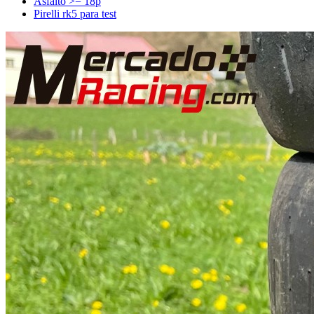
Asfalto >= 18p
Pirelli rk5 para test