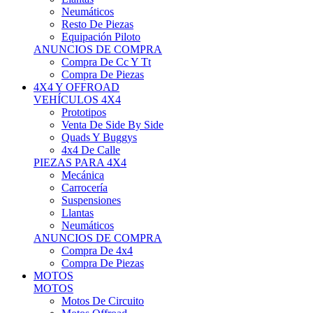
Neumáticos
Resto De Piezas
Equipación Piloto
ANUNCIOS DE COMPRA
Compra De Cc Y Tt
Compra De Piezas
4X4 Y OFFROAD
VEHÍCULOS 4X4
Prototipos
Venta De Side By Side
Quads Y Buggys
4x4 De Calle
PIEZAS PARA 4X4
Mecánica
Carrocería
Suspensiones
Llantas
Neumáticos
ANUNCIOS DE COMPRA
Compra De 4x4
Compra De Piezas
MOTOS
MOTOS
Motos De Circuito