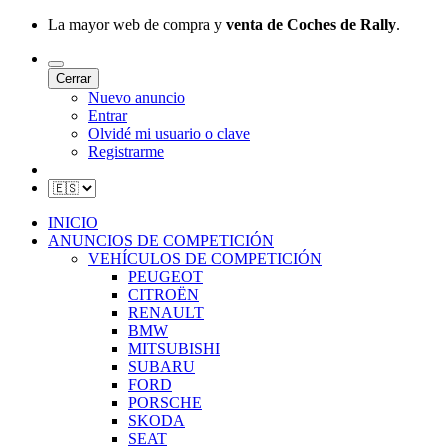
La mayor web de compra y
venta de Coches de Rally
.
Cerrar
Nuevo anuncio
Entrar
Olvidé mi usuario o clave
Registrarme
INICIO
ANUNCIOS DE COMPETICIÓN
VEHÍCULOS DE COMPETICIÓN
PEUGEOT
CITROËN
RENAULT
BMW
MITSUBISHI
SUBARU
FORD
PORSCHE
SKODA
SEAT