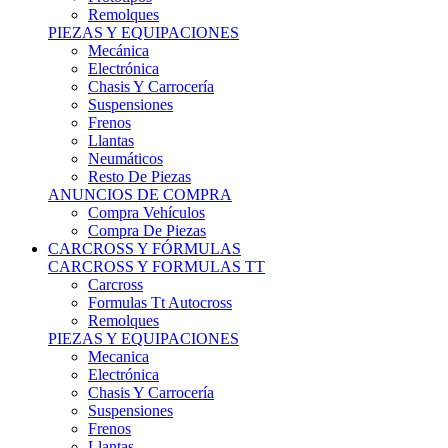
Remolques
PIEZAS Y EQUIPACIONES
Mecánica
Electrónica
Chasis Y Carrocería
Suspensiones
Frenos
Llantas
Neumáticos
Resto De Piezas
ANUNCIOS DE COMPRA
Compra Vehículos
Compra De Piezas
CARCROSS Y FÓRMULAS
CARCROSS Y FORMULAS TT
Carcross
Formulas Tt Autocross
Remolques
PIEZAS Y EQUIPACIONES
Mecanica
Electrónica
Chasis Y Carrocería
Suspensiones
Frenos
Llantas