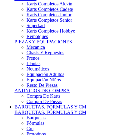
Karts Completos Alevín
Karts Completos Cadete
Karts Completos Junior
Karts Completos Senior
Superkart
Karts Completos Hobbye
Remolques
PIEZAS Y EQUIPACIONES
Mecanica
Chasis Y Repuestos
Frenos
Llantas
Neumáticos
Equipación Adultos
Equipación Niños
Resto De Piezas
ANUNCIOS DE COMPRA
Compra De Karts
Compra De Piezas
BARQUETAS, FÓRMULAS Y CM
BARQUETAS, FÓRMULAS Y CM
Barquetas
Fórmulas
Cm
Prototipos