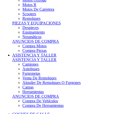
Motos Offroad
Motos R
Motos De Carretera
Scooters
Remolques
PIEZAS Y EQUIPACIONES
Despieces
Equipamiento
Neumáticos
ANUNCIOS DE COMPRA
Compra Motos
Compra Piezas
ASISTENCIA Y TALLER
ASISTENCIA Y TALLER
Camiones
Autobuses
Furgonetas
Venta De Remolques
Alquiler De Remolques O Furgones
Carpas
Herramientas
ANUNCIOS DE COMPRA
Compra De Vehículos
Compra De Herramientas