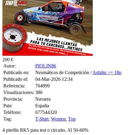
200 €
Autor:
PIOLIN86
Publicado en:
Neumáticos de Competición /
Asfalto >= 18p
Publicado el:
04-Mar-2026 12:34
Referencia:
764899
Visualizaciones:
386
Provincia:
Navarra
Pais:
España
Teléfono:
677544320
Tag:
T-Shirt
,
Women
,
Top
4 pirellis RK5 para test o circuito. Al 50-60%