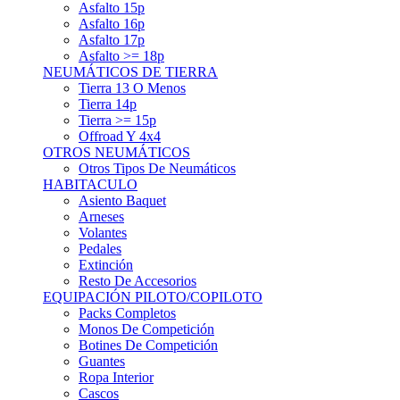
Asfalto 15p
Asfalto 16p
Asfalto 17p
Asfalto >= 18p
NEUMÁTICOS DE TIERRA
Tierra 13 O Menos
Tierra 14p
Tierra >= 15p
Offroad Y 4x4
OTROS NEUMÁTICOS
Otros Tipos De Neumáticos
HABITACULO
Asiento Baquet
Arneses
Volantes
Pedales
Extinción
Resto De Accesorios
EQUIPACIÓN PILOTO/COPILOTO
Packs Completos
Monos De Competición
Botines De Competición
Guantes
Ropa Interior
Cascos