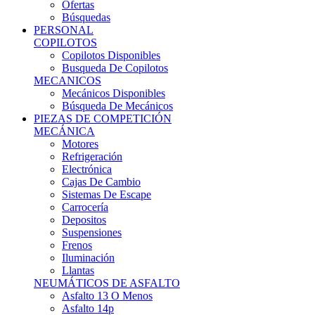
Ofertas
Búsquedas
PERSONAL
COPILOTOS
Copilotos Disponibles
Busqueda De Copilotos
MECANICOS
Mecánicos Disponibles
Búsqueda De Mecánicos
PIEZAS DE COMPETICIÓN
MECÁNICA
Motores
Refrigeración
Electrónica
Cajas De Cambio
Sistemas De Escape
Carrocería
Depositos
Suspensiones
Frenos
Iluminación
Llantas
NEUMÁTICOS DE ASFALTO
Asfalto 13 O Menos
Asfalto 14p