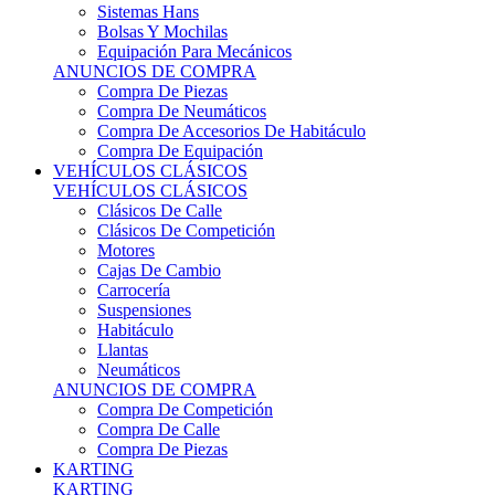
Sistemas Hans
Bolsas Y Mochilas
Equipación Para Mecánicos
ANUNCIOS DE COMPRA
Compra De Piezas
Compra De Neumáticos
Compra De Accesorios De Habitáculo
Compra De Equipación
VEHÍCULOS CLÁSICOS
VEHÍCULOS CLÁSICOS
Clásicos De Calle
Clásicos De Competición
Motores
Cajas De Cambio
Carrocería
Suspensiones
Habitáculo
Llantas
Neumáticos
ANUNCIOS DE COMPRA
Compra De Competición
Compra De Calle
Compra De Piezas
KARTING
KARTING