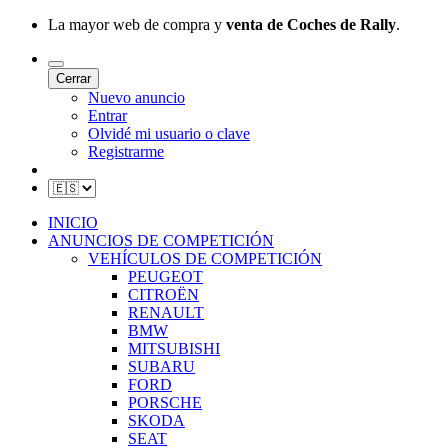
La mayor web de compra y
venta de Coches de Rally
.
Cerrar
Nuevo anuncio
Entrar
Olvidé mi usuario o clave
Registrarme
INICIO
ANUNCIOS DE COMPETICIÓN
VEHÍCULOS DE COMPETICIÓN
PEUGEOT
CITROËN
RENAULT
BMW
MITSUBISHI
SUBARU
FORD
PORSCHE
SKODA
SEAT