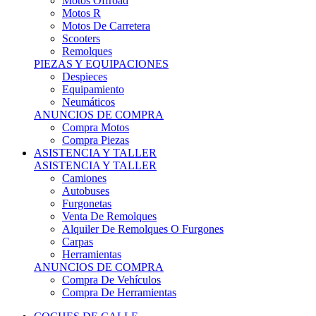
Motos Offroad
Motos R
Motos De Carretera
Scooters
Remolques
PIEZAS Y EQUIPACIONES
Despieces
Equipamiento
Neumáticos
ANUNCIOS DE COMPRA
Compra Motos
Compra Piezas
ASISTENCIA Y TALLER
ASISTENCIA Y TALLER
Camiones
Autobuses
Furgonetas
Venta De Remolques
Alquiler De Remolques O Furgones
Carpas
Herramientas
ANUNCIOS DE COMPRA
Compra De Vehículos
Compra De Herramientas