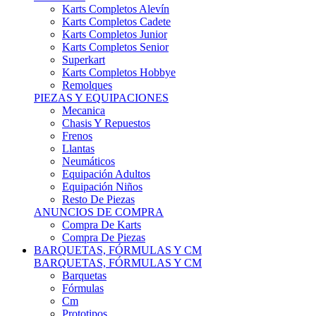
Karts Completos Alevín
Karts Completos Cadete
Karts Completos Junior
Karts Completos Senior
Superkart
Karts Completos Hobbye
Remolques
PIEZAS Y EQUIPACIONES
Mecanica
Chasis Y Repuestos
Frenos
Llantas
Neumáticos
Equipación Adultos
Equipación Niños
Resto De Piezas
ANUNCIOS DE COMPRA
Compra De Karts
Compra De Piezas
BARQUETAS, FÓRMULAS Y CM
BARQUETAS, FÓRMULAS Y CM
Barquetas
Fórmulas
Cm
Prototipos