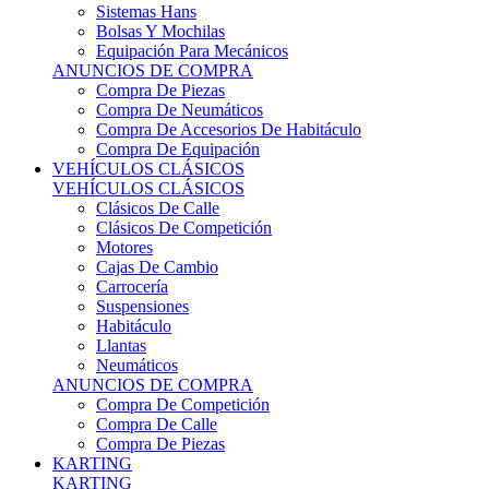
Sistemas Hans
Bolsas Y Mochilas
Equipación Para Mecánicos
ANUNCIOS DE COMPRA
Compra De Piezas
Compra De Neumáticos
Compra De Accesorios De Habitáculo
Compra De Equipación
VEHÍCULOS CLÁSICOS
VEHÍCULOS CLÁSICOS
Clásicos De Calle
Clásicos De Competición
Motores
Cajas De Cambio
Carrocería
Suspensiones
Habitáculo
Llantas
Neumáticos
ANUNCIOS DE COMPRA
Compra De Competición
Compra De Calle
Compra De Piezas
KARTING
KARTING