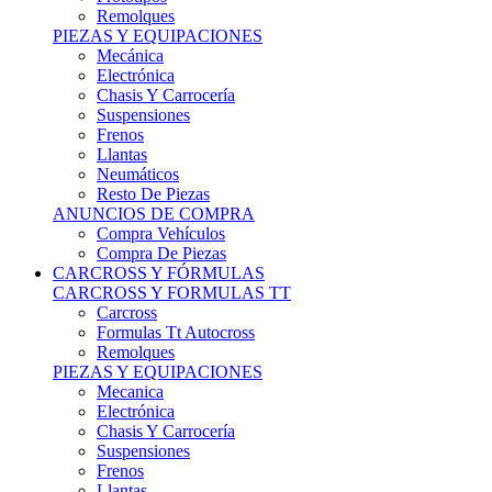
Remolques
PIEZAS Y EQUIPACIONES
Mecánica
Electrónica
Chasis Y Carrocería
Suspensiones
Frenos
Llantas
Neumáticos
Resto De Piezas
ANUNCIOS DE COMPRA
Compra Vehículos
Compra De Piezas
CARCROSS Y FÓRMULAS
CARCROSS Y FORMULAS TT
Carcross
Formulas Tt Autocross
Remolques
PIEZAS Y EQUIPACIONES
Mecanica
Electrónica
Chasis Y Carrocería
Suspensiones
Frenos
Llantas