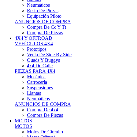
Neumáticos
Resto De Piezas
Equipación Piloto
ANUNCIOS DE COMPRA
Compra De Cc Y Tt
Compra De Piezas
4X4 Y OFFROAD
VEHÍCULOS 4X4
Prototipos
Venta De Side By Side
Quads Y Buggys
4x4 De Calle
PIEZAS PARA 4X4
Mecánica
Carrocería
Suspensiones
Llantas
Neumáticos
ANUNCIOS DE COMPRA
Compra De 4x4
Compra De Piezas
MOTOS
MOTOS
Motos De Circuito