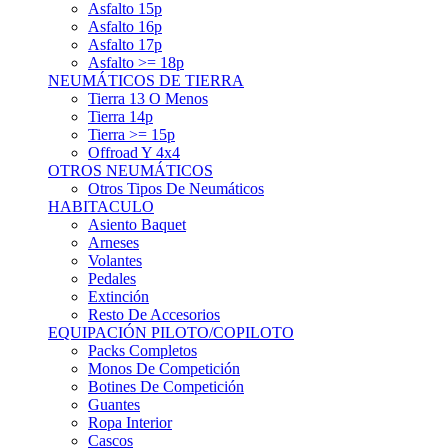
Asfalto 15p
Asfalto 16p
Asfalto 17p
Asfalto >= 18p
NEUMÁTICOS DE TIERRA
Tierra 13 O Menos
Tierra 14p
Tierra >= 15p
Offroad Y 4x4
OTROS NEUMÁTICOS
Otros Tipos De Neumáticos
HABITACULO
Asiento Baquet
Arneses
Volantes
Pedales
Extinción
Resto De Accesorios
EQUIPACIÓN PILOTO/COPILOTO
Packs Completos
Monos De Competición
Botines De Competición
Guantes
Ropa Interior
Cascos