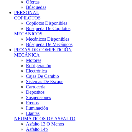
Ofertas
Búsquedas
PERSONAL
COPILOTOS
Copilotos Disponibles
Busqueda De Copilotos
MECANICOS
Mecánicos Disponibles
Búsqueda De Mecánicos
PIEZAS DE COMPETICIÓN
MECÁNICA
Motores
Refrigeración
Electrónica
Cajas De Cambio
Sistemas De Escape
Carrocería
Depositos
Suspensiones
Frenos
Iluminación
Llantas
NEUMÁTICOS DE ASFALTO
Asfalto 13 O Menos
Asfalto 14p