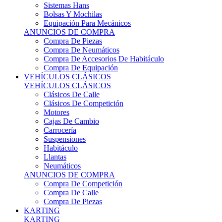
Sistemas Hans
Bolsas Y Mochilas
Equipación Para Mecánicos
ANUNCIOS DE COMPRA
Compra De Piezas
Compra De Neumáticos
Compra De Accesorios De Habitáculo
Compra De Equipación
VEHÍCULOS CLÁSICOS
VEHÍCULOS CLÁSICOS
Clásicos De Calle
Clásicos De Competición
Motores
Cajas De Cambio
Carrocería
Suspensiones
Habitáculo
Llantas
Neumáticos
ANUNCIOS DE COMPRA
Compra De Competición
Compra De Calle
Compra De Piezas
KARTING
KARTING