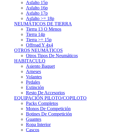
Asfalto 15p
Asfalto 16p
Asfalto 17p
Asfalto >= 18p
NEUMÁTICOS DE TIERRA
Tierra 13 O Menos
Tierra 14p
Tierra >= 15p
Offroad Y 4x4
OTROS NEUMÁTICOS
Otros Tipos De Neumáticos
HABITACULO
Asiento Baquet
Arneses
Volantes
Pedales
Extinción
Resto De Accesorios
EQUIPACIÓN PILOTO/COPILOTO
Packs Completos
Monos De Competición
Botines De Competición
Guantes
Ropa Interior
Cascos