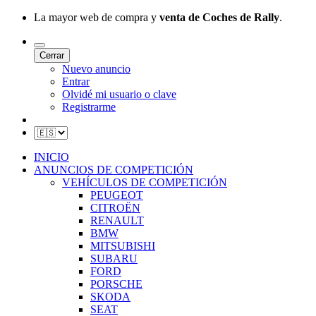
La mayor web de compra y
venta de Coches de Rally
.
Cerrar
Nuevo anuncio
Entrar
Olvidé mi usuario o clave
Registrarme
INICIO
ANUNCIOS DE COMPETICIÓN
VEHÍCULOS DE COMPETICIÓN
PEUGEOT
CITROËN
RENAULT
BMW
MITSUBISHI
SUBARU
FORD
PORSCHE
SKODA
SEAT