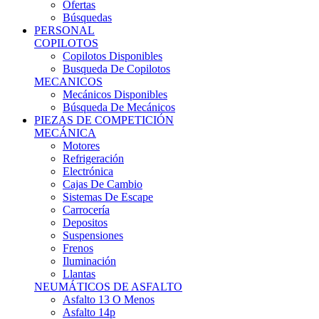
Ofertas
Búsquedas
PERSONAL
COPILOTOS
Copilotos Disponibles
Busqueda De Copilotos
MECANICOS
Mecánicos Disponibles
Búsqueda De Mecánicos
PIEZAS DE COMPETICIÓN
MECÁNICA
Motores
Refrigeración
Electrónica
Cajas De Cambio
Sistemas De Escape
Carrocería
Depositos
Suspensiones
Frenos
Iluminación
Llantas
NEUMÁTICOS DE ASFALTO
Asfalto 13 O Menos
Asfalto 14p