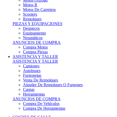
Motos Offroad
Motos R
Motos De Carretera
Scooters
Remolques
PIEZAS Y EQUIPACIONES
Despieces
Equipamiento
Neumáticos
ANUNCIOS DE COMPRA
Compra Motos
Compra Piezas
ASISTENCIA Y TALLER
ASISTENCIA Y TALLER
Camiones
Autobuses
Furgonetas
Venta De Remolques
Alquiler De Remolques O Furgones
Carpas
Herramientas
ANUNCIOS DE COMPRA
Compra De Vehículos
Compra De Herramientas