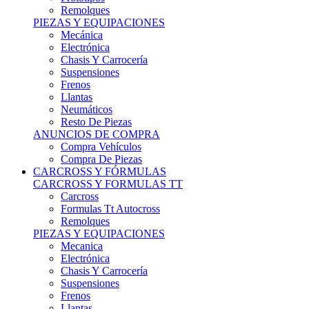
Remolques
PIEZAS Y EQUIPACIONES
Mecánica
Electrónica
Chasis Y Carrocería
Suspensiones
Frenos
Llantas
Neumáticos
Resto De Piezas
ANUNCIOS DE COMPRA
Compra Vehículos
Compra De Piezas
CARCROSS Y FÓRMULAS
CARCROSS Y FORMULAS TT
Carcross
Formulas Tt Autocross
Remolques
PIEZAS Y EQUIPACIONES
Mecanica
Electrónica
Chasis Y Carrocería
Suspensiones
Frenos
Llantas