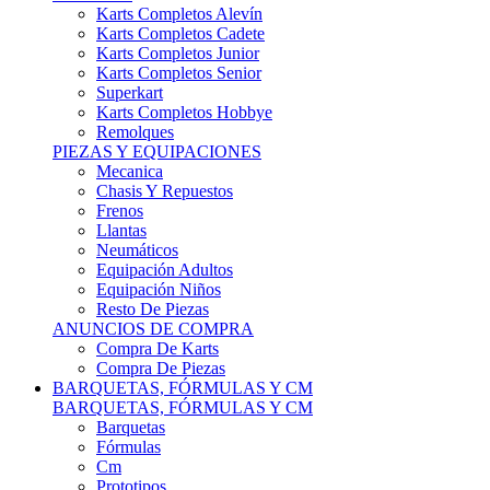
Karts Completos Alevín
Karts Completos Cadete
Karts Completos Junior
Karts Completos Senior
Superkart
Karts Completos Hobbye
Remolques
PIEZAS Y EQUIPACIONES
Mecanica
Chasis Y Repuestos
Frenos
Llantas
Neumáticos
Equipación Adultos
Equipación Niños
Resto De Piezas
ANUNCIOS DE COMPRA
Compra De Karts
Compra De Piezas
BARQUETAS, FÓRMULAS Y CM
BARQUETAS, FÓRMULAS Y CM
Barquetas
Fórmulas
Cm
Prototipos