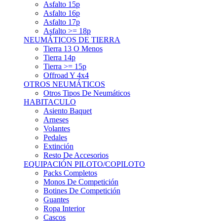
Asfalto 15p
Asfalto 16p
Asfalto 17p
Asfalto >= 18p
NEUMÁTICOS DE TIERRA
Tierra 13 O Menos
Tierra 14p
Tierra >= 15p
Offroad Y 4x4
OTROS NEUMÁTICOS
Otros Tipos De Neumáticos
HABITACULO
Asiento Baquet
Arneses
Volantes
Pedales
Extinción
Resto De Accesorios
EQUIPACIÓN PILOTO/COPILOTO
Packs Completos
Monos De Competición
Botines De Competición
Guantes
Ropa Interior
Cascos