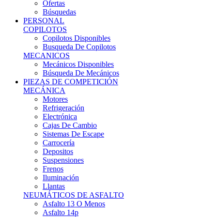
Ofertas
Búsquedas
PERSONAL
COPILOTOS
Copilotos Disponibles
Busqueda De Copilotos
MECANICOS
Mecánicos Disponibles
Búsqueda De Mecánicos
PIEZAS DE COMPETICIÓN
MECÁNICA
Motores
Refrigeración
Electrónica
Cajas De Cambio
Sistemas De Escape
Carrocería
Depositos
Suspensiones
Frenos
Iluminación
Llantas
NEUMÁTICOS DE ASFALTO
Asfalto 13 O Menos
Asfalto 14p