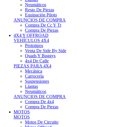
Neumáticos
Resto De Piezas
Equipación Piloto
ANUNCIOS DE COMPRA
Compra De Cc Y Tt
Compra De Piezas
4X4 Y OFFROAD
VEHÍCULOS 4X4
Prototipos
Venta De Side By Side
Quads Y Buggys
4x4 De Calle
PIEZAS PARA 4X4
Mecánica
Carrocería
Suspensiones
Llantas
Neumáticos
ANUNCIOS DE COMPRA
Compra De 4x4
Compra De Piezas
MOTOS
MOTOS
Motos De Circuito