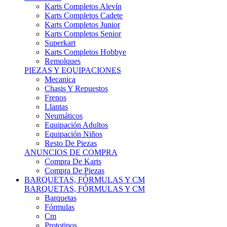
Karts Completos Alevín
Karts Completos Cadete
Karts Completos Junior
Karts Completos Senior
Superkart
Karts Completos Hobbye
Remolques
PIEZAS Y EQUIPACIONES
Mecanica
Chasis Y Repuestos
Frenos
Llantas
Neumáticos
Equipación Adultos
Equipación Niños
Resto De Piezas
ANUNCIOS DE COMPRA
Compra De Karts
Compra De Piezas
BARQUETAS, FÓRMULAS Y CM
BARQUETAS, FÓRMULAS Y CM
Barquetas
Fórmulas
Cm
Prototipos