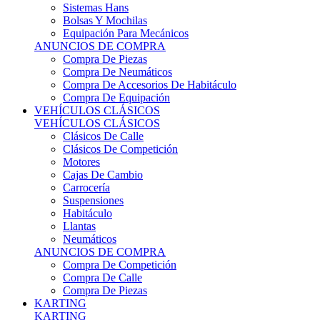
Sistemas Hans
Bolsas Y Mochilas
Equipación Para Mecánicos
ANUNCIOS DE COMPRA
Compra De Piezas
Compra De Neumáticos
Compra De Accesorios De Habitáculo
Compra De Equipación
VEHÍCULOS CLÁSICOS
VEHÍCULOS CLÁSICOS
Clásicos De Calle
Clásicos De Competición
Motores
Cajas De Cambio
Carrocería
Suspensiones
Habitáculo
Llantas
Neumáticos
ANUNCIOS DE COMPRA
Compra De Competición
Compra De Calle
Compra De Piezas
KARTING
KARTING