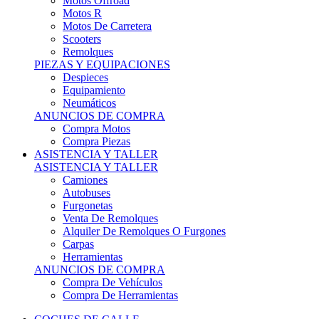
Motos Offroad
Motos R
Motos De Carretera
Scooters
Remolques
PIEZAS Y EQUIPACIONES
Despieces
Equipamiento
Neumáticos
ANUNCIOS DE COMPRA
Compra Motos
Compra Piezas
ASISTENCIA Y TALLER
ASISTENCIA Y TALLER
Camiones
Autobuses
Furgonetas
Venta De Remolques
Alquiler De Remolques O Furgones
Carpas
Herramientas
ANUNCIOS DE COMPRA
Compra De Vehículos
Compra De Herramientas