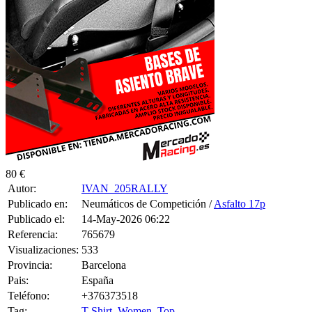
80 €
Autor:
IVAN_205RALLY
Publicado en:
Neumáticos de Competición /
Asfalto 17p
Publicado el:
14-May-2026 06:22
Referencia:
765679
Visualizaciones:
533
Provincia:
Barcelona
Pais:
España
Teléfono:
+376373518
Tag:
T-Shirt
,
Women
,
Top