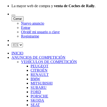
La mayor web de compra y
venta de Coches de Rally
.
Cerrar
Nuevo anuncio
Entrar
Olvidé mi usuario o clave
Registrarme
INICIO
ANUNCIOS DE COMPETICIÓN
VEHÍCULOS DE COMPETICIÓN
PEUGEOT
CITROËN
RENAULT
BMW
MITSUBISHI
SUBARU
FORD
PORSCHE
SKODA
SEAT