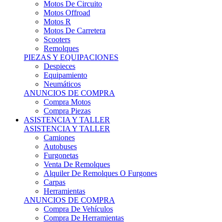
Motos Offroad
Motos R
Motos De Carretera
Scooters
Remolques
PIEZAS Y EQUIPACIONES
Despieces
Equipamiento
Neumáticos
ANUNCIOS DE COMPRA
Compra Motos
Compra Piezas
ASISTENCIA Y TALLER
ASISTENCIA Y TALLER
Camiones
Autobuses
Furgonetas
Venta De Remolques
Alquiler De Remolques O Furgones
Carpas
Herramientas
ANUNCIOS DE COMPRA
Compra De Vehículos
Compra De Herramientas