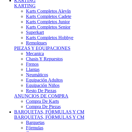
Karts Completos Alevín
Karts Completos Cadete
Karts Completos Junior
Karts Completos Senior
Superkart
Karts Completos Hobbye
Remolques
PIEZAS Y EQUIPACIONES
Mecanica
Chasis Y Repuestos
Frenos
Llantas
Neumáticos
Equipación Adultos
Equipación Niños
Resto De Piezas
ANUNCIOS DE COMPRA
Compra De Karts
Compra De Piezas
BARQUETAS, FÓRMULAS Y CM
BARQUETAS, FÓRMULAS Y CM
Barquetas
Fórmulas
Cm
Prototipos