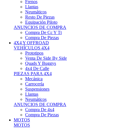
Neumáticos
Resto De Piezas
Equipación Piloto
ANUNCIOS DE COMPRA
Compra De Cc Y Tt
Compra De Piezas
4X4 Y OFFROAD
VEHÍCULOS 4X4
Prototipos
Venta De Side By Side
Quads Y Buggys
4x4 De Calle
PIEZAS PARA 4X4
Mecánica
Carrocería
Suspensiones
Llantas
Neumáticos
ANUNCIOS DE COMPRA
Compra De 4x4
Compra De Piezas
MOTOS
MOTOS
Motos De Circuito