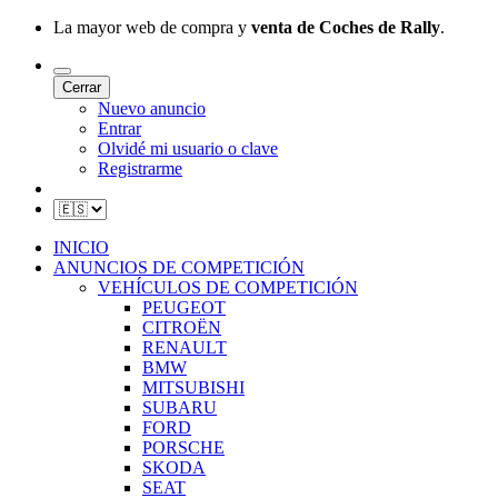
La mayor web de compra y
venta de Coches de Rally
.
Cerrar
Nuevo anuncio
Entrar
Olvidé mi usuario o clave
Registrarme
INICIO
ANUNCIOS DE COMPETICIÓN
VEHÍCULOS DE COMPETICIÓN
PEUGEOT
CITROËN
RENAULT
BMW
MITSUBISHI
SUBARU
FORD
PORSCHE
SKODA
SEAT