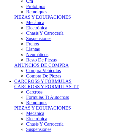
Remolques
PIEZAS Y EQUIPACIONES
Mecánica
Electrónica
Chasis Y Carrocería
Suspensiones
Frenos
Llantas
Neumáticos
Resto De Piezas
ANUNCIOS DE COMPRA
Compra Vehículos
Compra De Piezas
CARCROSS Y FÓRMULAS
CARCROSS Y FORMULAS TT
Carcross
Formulas Tt Autocross
Remolques
PIEZAS Y EQUIPACIONES
Mecanica
Electrónica
Chasis Y Carrocería
Suspensiones
Frenos
Llantas