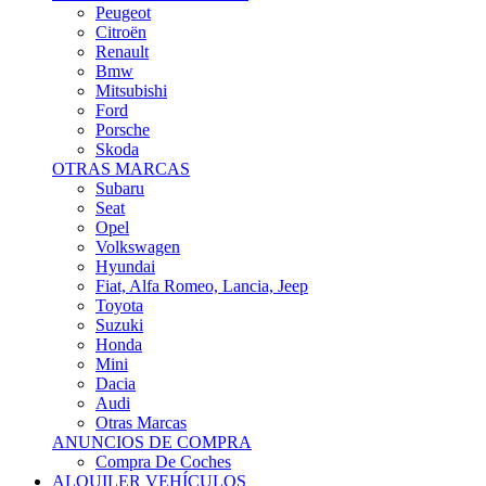
Citroën
Renault
Bmw
Mitsubishi
Ford
Porsche
Skoda
OTRAS MARCAS
Subaru
Seat
Opel
Volkswagen
Hyundai
Fiat, Alfa Romeo, Lancia, Jeep
Toyota
Suzuki
Honda
Mini
Dacia
Audi
Otras Marcas
ANUNCIOS DE COMPRA
Compra De Coches
ALQUILER VEHÍCULOS
ALQUILER VEHÍCULOS