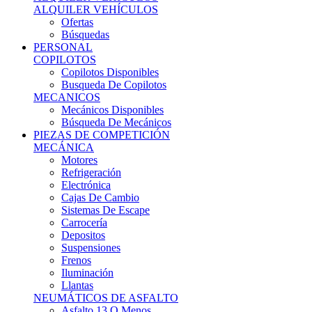
Ofertas
Búsquedas
PERSONAL
COPILOTOS
Copilotos Disponibles
Busqueda De Copilotos
MECANICOS
Mecánicos Disponibles
Búsqueda De Mecánicos
PIEZAS DE COMPETICIÓN
MECÁNICA
Motores
Refrigeración
Electrónica
Cajas De Cambio
Sistemas De Escape
Carrocería
Depositos
Suspensiones
Frenos
Iluminación
Llantas
NEUMÁTICOS DE ASFALTO
Asfalto 13 O Menos
Asfalto 14p