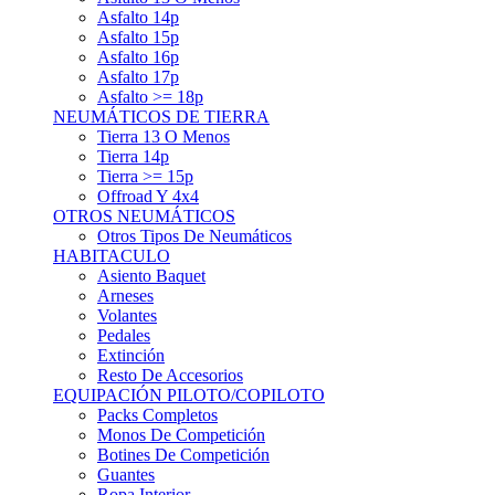
Asfalto 15p
Asfalto 16p
Asfalto 17p
Asfalto >= 18p
NEUMÁTICOS DE TIERRA
Tierra 13 O Menos
Tierra 14p
Tierra >= 15p
Offroad Y 4x4
OTROS NEUMÁTICOS
Otros Tipos De Neumáticos
HABITACULO
Asiento Baquet
Arneses
Volantes
Pedales
Extinción
Resto De Accesorios
EQUIPACIÓN PILOTO/COPILOTO
Packs Completos
Monos De Competición
Botines De Competición
Guantes
Ropa Interior
Cascos