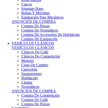
Sistemas Hans
Bolsas Y Mochilas
Equipación Para Mecánicos
ANUNCIOS DE COMPRA
Compra De Piezas
Compra De Neumáticos
Compra De Accesorios De Habitáculo
Compra De Equipación
VEHÍCULOS CLÁSICOS
VEHÍCULOS CLÁSICOS
Clásicos De Calle
Clásicos De Competición
Motores
Cajas De Cambio
Carrocería
Suspensiones
Habitáculo
Llantas
Neumáticos
ANUNCIOS DE COMPRA
Compra De Competición
Compra De Calle
Compra De Piezas
KARTING
KARTING