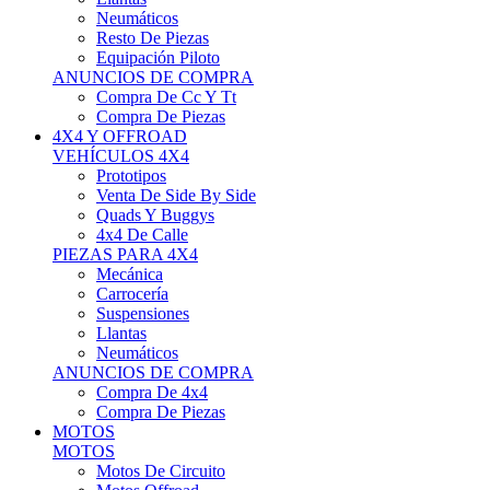
Neumáticos
Resto De Piezas
Equipación Piloto
ANUNCIOS DE COMPRA
Compra De Cc Y Tt
Compra De Piezas
4X4 Y OFFROAD
VEHÍCULOS 4X4
Prototipos
Venta De Side By Side
Quads Y Buggys
4x4 De Calle
PIEZAS PARA 4X4
Mecánica
Carrocería
Suspensiones
Llantas
Neumáticos
ANUNCIOS DE COMPRA
Compra De 4x4
Compra De Piezas
MOTOS
MOTOS
Motos De Circuito