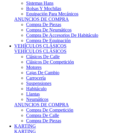
Sistemas Hans
Bolsas Y Mochilas
Equipación Para Mecánicos
ANUNCIOS DE COMPRA
Compra De Piezas
Compra De Neumáticos
Compra De Accesorios De Habitáculo
Compra De Equipación
VEHÍCULOS CLÁSICOS
VEHÍCULOS CLÁSICOS
Clásicos De Calle
Clásicos De Competición
Motores
Cajas De Cambio
Carrocería
Suspensiones
Habitáculo
Llantas
Neumáticos
ANUNCIOS DE COMPRA
Compra De Competición
Compra De Calle
Compra De Piezas
KARTING
KARTING