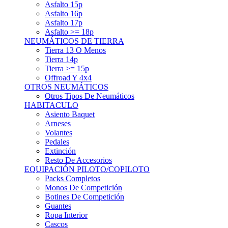
Asfalto 15p
Asfalto 16p
Asfalto 17p
Asfalto >= 18p
NEUMÁTICOS DE TIERRA
Tierra 13 O Menos
Tierra 14p
Tierra >= 15p
Offroad Y 4x4
OTROS NEUMÁTICOS
Otros Tipos De Neumáticos
HABITACULO
Asiento Baquet
Arneses
Volantes
Pedales
Extinción
Resto De Accesorios
EQUIPACIÓN PILOTO/COPILOTO
Packs Completos
Monos De Competición
Botines De Competición
Guantes
Ropa Interior
Cascos