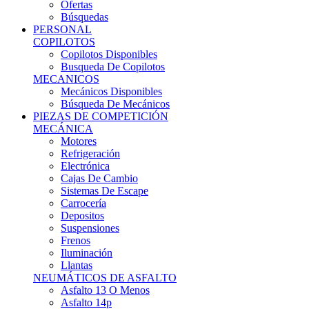
Ofertas
Búsquedas
PERSONAL
COPILOTOS
Copilotos Disponibles
Busqueda De Copilotos
MECANICOS
Mecánicos Disponibles
Búsqueda De Mecánicos
PIEZAS DE COMPETICIÓN
MECÁNICA
Motores
Refrigeración
Electrónica
Cajas De Cambio
Sistemas De Escape
Carrocería
Depositos
Suspensiones
Frenos
Iluminación
Llantas
NEUMÁTICOS DE ASFALTO
Asfalto 13 O Menos
Asfalto 14p