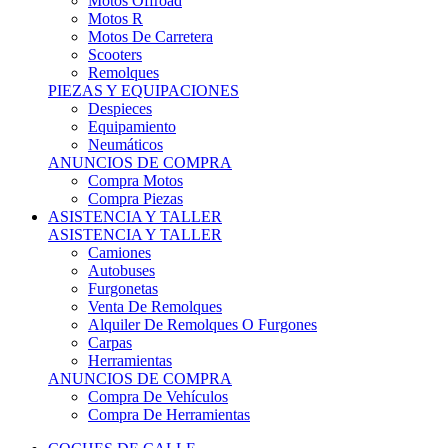
Motos Offroad
Motos R
Motos De Carretera
Scooters
Remolques
PIEZAS Y EQUIPACIONES
Despieces
Equipamiento
Neumáticos
ANUNCIOS DE COMPRA
Compra Motos
Compra Piezas
ASISTENCIA Y TALLER
ASISTENCIA Y TALLER
Camiones
Autobuses
Furgonetas
Venta De Remolques
Alquiler De Remolques O Furgones
Carpas
Herramientas
ANUNCIOS DE COMPRA
Compra De Vehículos
Compra De Herramientas