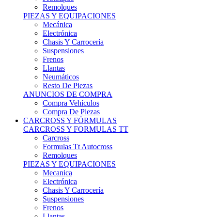
Remolques
PIEZAS Y EQUIPACIONES
Mecánica
Electrónica
Chasis Y Carrocería
Suspensiones
Frenos
Llantas
Neumáticos
Resto De Piezas
ANUNCIOS DE COMPRA
Compra Vehículos
Compra De Piezas
CARCROSS Y FÓRMULAS
CARCROSS Y FORMULAS TT
Carcross
Formulas Tt Autocross
Remolques
PIEZAS Y EQUIPACIONES
Mecanica
Electrónica
Chasis Y Carrocería
Suspensiones
Frenos
Llantas