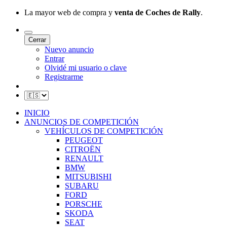
La mayor web de compra y
venta de Coches de Rally
.
Cerrar
Nuevo anuncio
Entrar
Olvidé mi usuario o clave
Registrarme
INICIO
ANUNCIOS DE COMPETICIÓN
VEHÍCULOS DE COMPETICIÓN
PEUGEOT
CITROËN
RENAULT
BMW
MITSUBISHI
SUBARU
FORD
PORSCHE
SKODA
SEAT