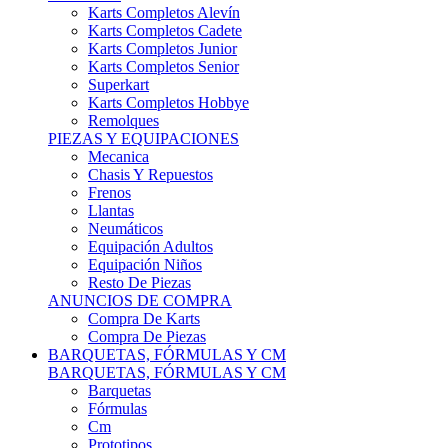
Karts Completos Alevín
Karts Completos Cadete
Karts Completos Junior
Karts Completos Senior
Superkart
Karts Completos Hobbye
Remolques
PIEZAS Y EQUIPACIONES
Mecanica
Chasis Y Repuestos
Frenos
Llantas
Neumáticos
Equipación Adultos
Equipación Niños
Resto De Piezas
ANUNCIOS DE COMPRA
Compra De Karts
Compra De Piezas
BARQUETAS, FÓRMULAS Y CM
BARQUETAS, FÓRMULAS Y CM
Barquetas
Fórmulas
Cm
Prototipos