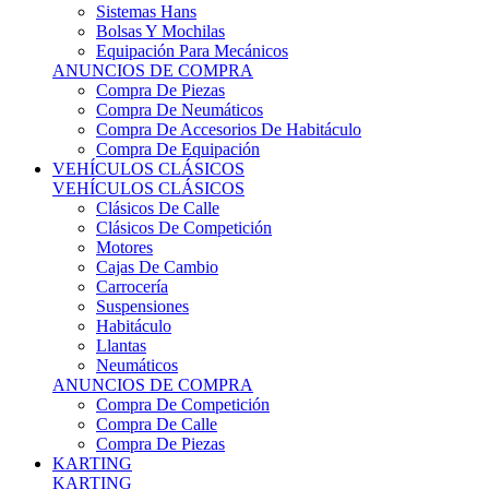
Sistemas Hans
Bolsas Y Mochilas
Equipación Para Mecánicos
ANUNCIOS DE COMPRA
Compra De Piezas
Compra De Neumáticos
Compra De Accesorios De Habitáculo
Compra De Equipación
VEHÍCULOS CLÁSICOS
VEHÍCULOS CLÁSICOS
Clásicos De Calle
Clásicos De Competición
Motores
Cajas De Cambio
Carrocería
Suspensiones
Habitáculo
Llantas
Neumáticos
ANUNCIOS DE COMPRA
Compra De Competición
Compra De Calle
Compra De Piezas
KARTING
KARTING