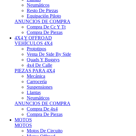
Neumáticos
Resto De Piezas
Equipación Piloto
ANUNCIOS DE COMPRA
Compra De Cc Y Tt
Compra De Piezas
4X4 Y OFFROAD
VEHÍCULOS 4X4
Prototipos
Venta De Side By Side
Quads Y Buggys
4x4 De Calle
PIEZAS PARA 4X4
Mecánica
Carrocería
Suspensiones
Llantas
Neumáticos
ANUNCIOS DE COMPRA
Compra De 4x4
Compra De Piezas
MOTOS
MOTOS
Motos De Circuito