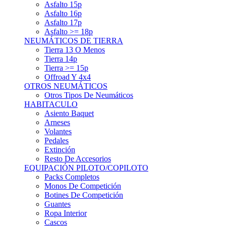
Asfalto 15p
Asfalto 16p
Asfalto 17p
Asfalto >= 18p
NEUMÁTICOS DE TIERRA
Tierra 13 O Menos
Tierra 14p
Tierra >= 15p
Offroad Y 4x4
OTROS NEUMÁTICOS
Otros Tipos De Neumáticos
HABITACULO
Asiento Baquet
Arneses
Volantes
Pedales
Extinción
Resto De Accesorios
EQUIPACIÓN PILOTO/COPILOTO
Packs Completos
Monos De Competición
Botines De Competición
Guantes
Ropa Interior
Cascos