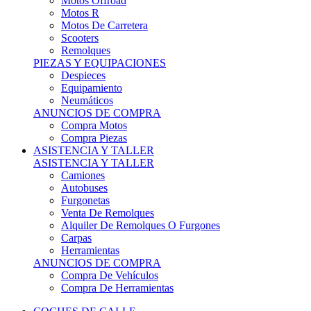
Motos Offroad
Motos R
Motos De Carretera
Scooters
Remolques
PIEZAS Y EQUIPACIONES
Despieces
Equipamiento
Neumáticos
ANUNCIOS DE COMPRA
Compra Motos
Compra Piezas
ASISTENCIA Y TALLER
ASISTENCIA Y TALLER
Camiones
Autobuses
Furgonetas
Venta De Remolques
Alquiler De Remolques O Furgones
Carpas
Herramientas
ANUNCIOS DE COMPRA
Compra De Vehículos
Compra De Herramientas