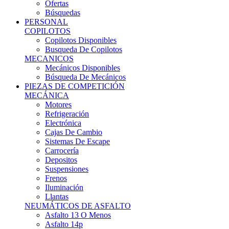
Ofertas
Búsquedas
PERSONAL
COPILOTOS
Copilotos Disponibles
Busqueda De Copilotos
MECANICOS
Mecánicos Disponibles
Búsqueda De Mecánicos
PIEZAS DE COMPETICIÓN
MECÁNICA
Motores
Refrigeración
Electrónica
Cajas De Cambio
Sistemas De Escape
Carrocería
Depositos
Suspensiones
Frenos
Iluminación
Llantas
NEUMÁTICOS DE ASFALTO
Asfalto 13 O Menos
Asfalto 14p