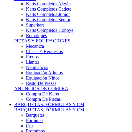
Karts Completos Alevín
Karts Completos Cadete
Karts Completos Junior
Karts Completos Senior
Superkart
Karts Completos Hobbye
Remolques
PIEZAS Y EQUIPACIONES
Mecanica
Chasis Y Repuestos
Frenos
Llantas
Neumáticos
Equipación Adultos
Equipación Niños
Resto De Piezas
ANUNCIOS DE COMPRA
Compra De Karts
Compra De Piezas
BARQUETAS, FÓRMULAS Y CM
BARQUETAS, FÓRMULAS Y CM
Barquetas
Fórmulas
Cm
Prototipos