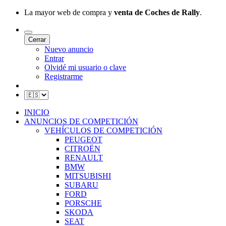
La mayor web de compra y
venta de Coches de Rally
.
Cerrar
Nuevo anuncio
Entrar
Olvidé mi usuario o clave
Registrarme
INICIO
ANUNCIOS DE COMPETICIÓN
VEHÍCULOS DE COMPETICIÓN
PEUGEOT
CITROËN
RENAULT
BMW
MITSUBISHI
SUBARU
FORD
PORSCHE
SKODA
SEAT