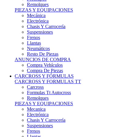
Remolques
PIEZAS Y EQUIPACIONES
Mecánica
Electrónica
Chasis Y Carrocería
Suspensiones
Frenos
Llantas
Neumáticos
Resto De Piezas
ANUNCIOS DE COMPRA
Compra Vehículos
Compra De Piezas
CARCROSS Y FÓRMULAS
CARCROSS Y FORMULAS TT
Carcross
Formulas Tt Autocross
Remolques
PIEZAS Y EQUIPACIONES
Mecanica
Electrónica
Chasis Y Carrocería
Suspensiones
Frenos
Llantas