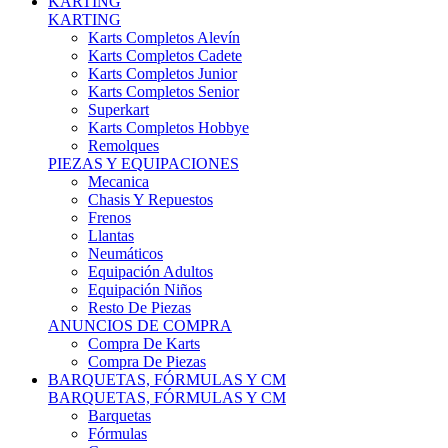
Karts Completos Alevín
Karts Completos Cadete
Karts Completos Junior
Karts Completos Senior
Superkart
Karts Completos Hobbye
Remolques
PIEZAS Y EQUIPACIONES
Mecanica
Chasis Y Repuestos
Frenos
Llantas
Neumáticos
Equipación Adultos
Equipación Niños
Resto De Piezas
ANUNCIOS DE COMPRA
Compra De Karts
Compra De Piezas
BARQUETAS, FÓRMULAS Y CM
BARQUETAS, FÓRMULAS Y CM
Barquetas
Fórmulas
Cm
Prototipos