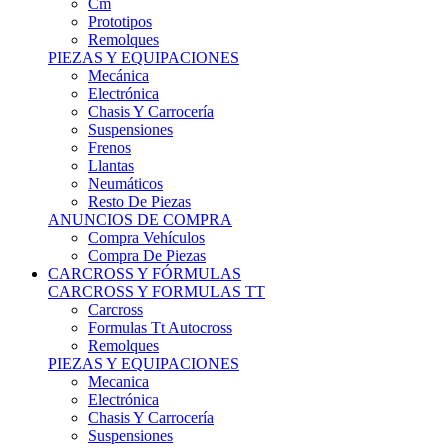
Remolques
PIEZAS Y EQUIPACIONES
Mecánica
Electrónica
Chasis Y Carrocería
Suspensiones
Frenos
Llantas
Neumáticos
Resto De Piezas
ANUNCIOS DE COMPRA
Compra Vehículos
Compra De Piezas
CARCROSS Y FÓRMULAS
CARCROSS Y FORMULAS TT
Carcross
Formulas Tt Autocross
Remolques
PIEZAS Y EQUIPACIONES
Mecanica
Electrónica
Chasis Y Carrocería
Suspensiones
Frenos
Llantas