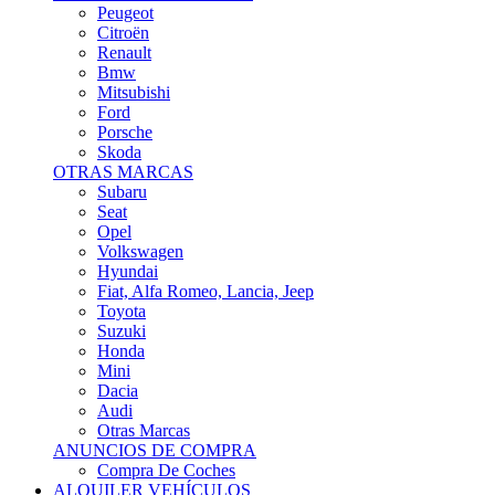
Citroën
Renault
Bmw
Mitsubishi
Ford
Porsche
Skoda
OTRAS MARCAS
Subaru
Seat
Opel
Volkswagen
Hyundai
Fiat, Alfa Romeo, Lancia, Jeep
Toyota
Suzuki
Honda
Mini
Dacia
Audi
Otras Marcas
ANUNCIOS DE COMPRA
Compra De Coches
ALQUILER VEHÍCULOS
ALQUILER VEHÍCULOS