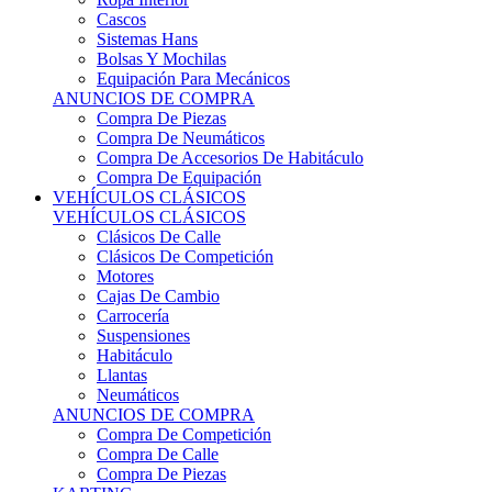
Sistemas Hans
Bolsas Y Mochilas
Equipación Para Mecánicos
ANUNCIOS DE COMPRA
Compra De Piezas
Compra De Neumáticos
Compra De Accesorios De Habitáculo
Compra De Equipación
VEHÍCULOS CLÁSICOS
VEHÍCULOS CLÁSICOS
Clásicos De Calle
Clásicos De Competición
Motores
Cajas De Cambio
Carrocería
Suspensiones
Habitáculo
Llantas
Neumáticos
ANUNCIOS DE COMPRA
Compra De Competición
Compra De Calle
Compra De Piezas
KARTING
KARTING