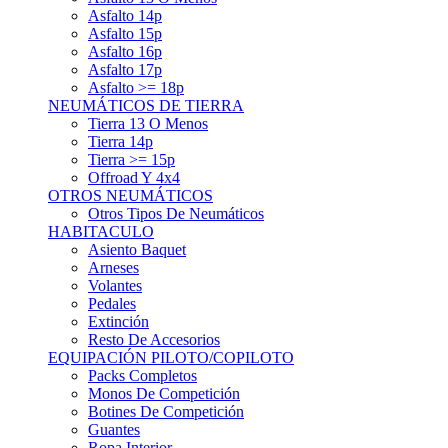
Asfalto 15p
Asfalto 16p
Asfalto 17p
Asfalto >= 18p
NEUMÁTICOS DE TIERRA
Tierra 13 O Menos
Tierra 14p
Tierra >= 15p
Offroad Y 4x4
OTROS NEUMÁTICOS
Otros Tipos De Neumáticos
HABITACULO
Asiento Baquet
Arneses
Volantes
Pedales
Extinción
Resto De Accesorios
EQUIPACIÓN PILOTO/COPILOTO
Packs Completos
Monos De Competición
Botines De Competición
Guantes
Ropa Interior
Cascos