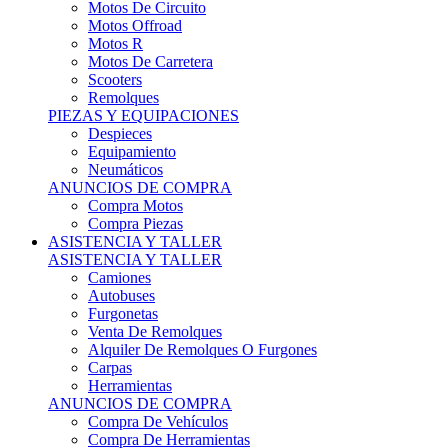
Motos Offroad
Motos R
Motos De Carretera
Scooters
Remolques
PIEZAS Y EQUIPACIONES
Despieces
Equipamiento
Neumáticos
ANUNCIOS DE COMPRA
Compra Motos
Compra Piezas
ASISTENCIA Y TALLER
ASISTENCIA Y TALLER
Camiones
Autobuses
Furgonetas
Venta De Remolques
Alquiler De Remolques O Furgones
Carpas
Herramientas
ANUNCIOS DE COMPRA
Compra De Vehículos
Compra De Herramientas