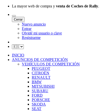
La mayor web de compra y
venta de Coches de Rally
.
Cerrar
Nuevo anuncio
Entrar
Olvidé mi usuario o clave
Registrarme
INICIO
ANUNCIOS DE COMPETICIÓN
VEHÍCULOS DE COMPETICIÓN
PEUGEOT
CITROËN
RENAULT
BMW
MITSUBISHI
SUBARU
FORD
PORSCHE
SKODA
SEAT