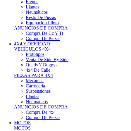
Neumáticos
Resto De Piezas
Equipación Piloto
ANUNCIOS DE COMPRA
Compra De Cc Y Tt
Compra De Piezas
4X4 Y OFFROAD
VEHÍCULOS 4X4
Prototipos
Venta De Side By Side
Quads Y Buggys
4x4 De Calle
PIEZAS PARA 4X4
Mecánica
Carrocería
Suspensiones
Llantas
Neumáticos
ANUNCIOS DE COMPRA
Compra De 4x4
Compra De Piezas
MOTOS
MOTOS
Motos De Circuito