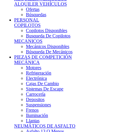
Ofertas
Búsquedas
PERSONAL
COPILOTOS
Copilotos Disponibles
Busqueda De Copilotos
MECANICOS
Mecánicos Disponibles
Búsqueda De Mecánicos
PIEZAS DE COMPETICIÓN
MECÁNICA
Motores
Refrigeración
Electrónica
Cajas De Cambio
Sistemas De Escape
Carrocería
Depositos
Suspensiones
Frenos
Iluminación
Llantas
NEUMÁTICOS DE ASFALTO
Asfalto 13 O Menos
Asfalto 14p