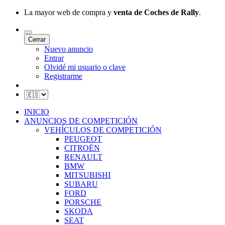
La mayor web de compra y
venta de Coches de Rally
.
Cerrar
Nuevo anuncio
Entrar
Olvidé mi usuario o clave
Registrarme
INICIO
ANUNCIOS DE COMPETICIÓN
VEHÍCULOS DE COMPETICIÓN
PEUGEOT
CITROËN
RENAULT
BMW
MITSUBISHI
SUBARU
FORD
PORSCHE
SKODA
SEAT