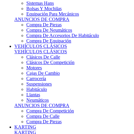
Sistemas Hans
Bolsas Y Mochilas
Equipación Para Mecánicos
ANUNCIOS DE COMPRA
Compra De Piezas
Compra De Neumáticos
Compra De Accesorios De Habitáculo
Compra De Equipación
VEHÍCULOS CLÁSICOS
VEHÍCULOS CLÁSICOS
Clásicos De Calle
Clásicos De Competición
Motores
Cajas De Cambio
Carrocería
Suspensiones
Habitáculo
Llantas
Neumáticos
ANUNCIOS DE COMPRA
Compra De Competición
Compra De Calle
Compra De Piezas
KARTING
KARTING