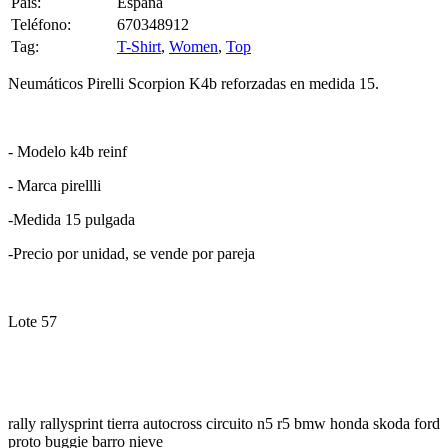
Pais:
España
Teléfono:
670348912
Tag:
T-Shirt
,
Women
,
Top
Neumáticos Pirelli Scorpion K4b reforzadas en medida 15.
- Modelo k4b reinf
- Marca pirellli
-Medida 15 pulgada
-Precio por unidad, se vende por pareja
Lote 57
rally rallysprint tierra autocross circuito n5 r5 bmw honda skoda ford
proto buggie barro nieve