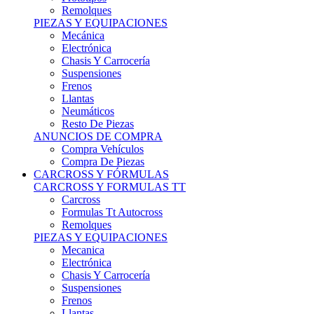
Remolques
PIEZAS Y EQUIPACIONES
Mecánica
Electrónica
Chasis Y Carrocería
Suspensiones
Frenos
Llantas
Neumáticos
Resto De Piezas
ANUNCIOS DE COMPRA
Compra Vehículos
Compra De Piezas
CARCROSS Y FÓRMULAS
CARCROSS Y FORMULAS TT
Carcross
Formulas Tt Autocross
Remolques
PIEZAS Y EQUIPACIONES
Mecanica
Electrónica
Chasis Y Carrocería
Suspensiones
Frenos
Llantas