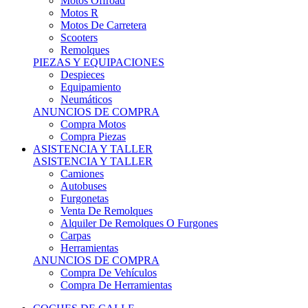
Motos Offroad
Motos R
Motos De Carretera
Scooters
Remolques
PIEZAS Y EQUIPACIONES
Despieces
Equipamiento
Neumáticos
ANUNCIOS DE COMPRA
Compra Motos
Compra Piezas
ASISTENCIA Y TALLER
ASISTENCIA Y TALLER
Camiones
Autobuses
Furgonetas
Venta De Remolques
Alquiler De Remolques O Furgones
Carpas
Herramientas
ANUNCIOS DE COMPRA
Compra De Vehículos
Compra De Herramientas