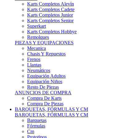
Karts Completos Alevín
Karts Completos Cadete
Karts Completos Junior
Karts Completos Senior
Superkart
Karts Completos Hobbye
Remolques
PIEZAS Y EQUIPACIONES
Mecanica
Chasis Y Repuestos
Frenos
Llantas
Neumáticos
Equipación Adultos
Equipación Niños
Resto De Piezas
ANUNCIOS DE COMPRA
Compra De Karts
Compra De Piezas
BARQUETAS, FÓRMULAS Y CM
BARQUETAS, FÓRMULAS Y CM
Barquetas
Fórmulas
Cm
Prototipos