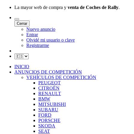
La mayor web de compra y
venta de Coches de Rally
.
Cerrar
Nuevo anuncio
Entrar
Olvidé mi usuario o clave
Registrarme
INICIO
ANUNCIOS DE COMPETICIÓN
VEHÍCULOS DE COMPETICIÓN
PEUGEOT
CITROËN
RENAULT
BMW
MITSUBISHI
SUBARU
FORD
PORSCHE
SKODA
SEAT