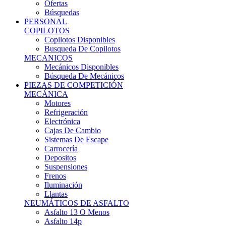
Ofertas
Búsquedas
PERSONAL
COPILOTOS
Copilotos Disponibles
Busqueda De Copilotos
MECANICOS
Mecánicos Disponibles
Búsqueda De Mecánicos
PIEZAS DE COMPETICIÓN
MECÁNICA
Motores
Refrigeración
Electrónica
Cajas De Cambio
Sistemas De Escape
Carrocería
Depositos
Suspensiones
Frenos
Iluminación
Llantas
NEUMÁTICOS DE ASFALTO
Asfalto 13 O Menos
Asfalto 14p