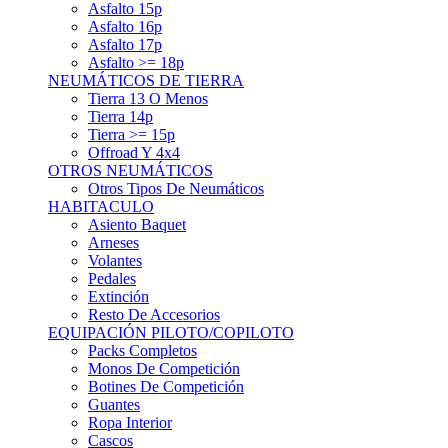
Asfalto 15p
Asfalto 16p
Asfalto 17p
Asfalto >= 18p
NEUMÁTICOS DE TIERRA
Tierra 13 O Menos
Tierra 14p
Tierra >= 15p
Offroad Y 4x4
OTROS NEUMÁTICOS
Otros Tipos De Neumáticos
HABITACULO
Asiento Baquet
Arneses
Volantes
Pedales
Extinción
Resto De Accesorios
EQUIPACIÓN PILOTO/COPILOTO
Packs Completos
Monos De Competición
Botines De Competición
Guantes
Ropa Interior
Cascos