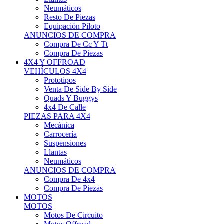
Neumáticos
Resto De Piezas
Equipación Piloto
ANUNCIOS DE COMPRA
Compra De Cc Y Tt
Compra De Piezas
4X4 Y OFFROAD
VEHÍCULOS 4X4
Prototipos
Venta De Side By Side
Quads Y Buggys
4x4 De Calle
PIEZAS PARA 4X4
Mecánica
Carrocería
Suspensiones
Llantas
Neumáticos
ANUNCIOS DE COMPRA
Compra De 4x4
Compra De Piezas
MOTOS
MOTOS
Motos De Circuito