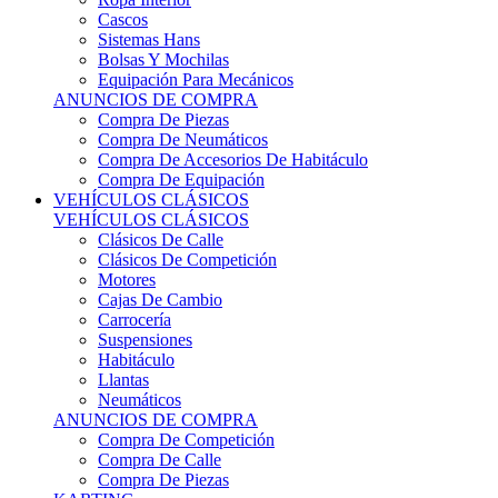
Sistemas Hans
Bolsas Y Mochilas
Equipación Para Mecánicos
ANUNCIOS DE COMPRA
Compra De Piezas
Compra De Neumáticos
Compra De Accesorios De Habitáculo
Compra De Equipación
VEHÍCULOS CLÁSICOS
VEHÍCULOS CLÁSICOS
Clásicos De Calle
Clásicos De Competición
Motores
Cajas De Cambio
Carrocería
Suspensiones
Habitáculo
Llantas
Neumáticos
ANUNCIOS DE COMPRA
Compra De Competición
Compra De Calle
Compra De Piezas
KARTING
KARTING