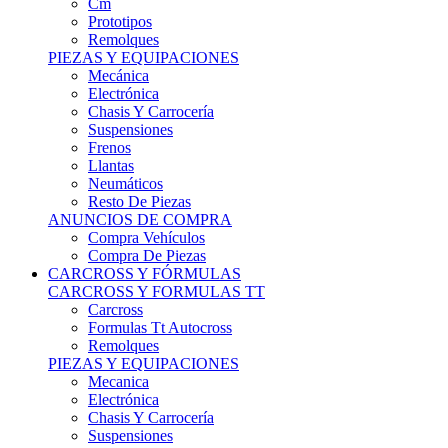
Remolques
PIEZAS Y EQUIPACIONES
Mecánica
Electrónica
Chasis Y Carrocería
Suspensiones
Frenos
Llantas
Neumáticos
Resto De Piezas
ANUNCIOS DE COMPRA
Compra Vehículos
Compra De Piezas
CARCROSS Y FÓRMULAS
CARCROSS Y FORMULAS TT
Carcross
Formulas Tt Autocross
Remolques
PIEZAS Y EQUIPACIONES
Mecanica
Electrónica
Chasis Y Carrocería
Suspensiones
Frenos
Llantas