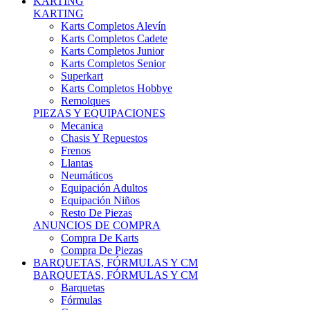
Karts Completos Alevín
Karts Completos Cadete
Karts Completos Junior
Karts Completos Senior
Superkart
Karts Completos Hobbye
Remolques
PIEZAS Y EQUIPACIONES
Mecanica
Chasis Y Repuestos
Frenos
Llantas
Neumáticos
Equipación Adultos
Equipación Niños
Resto De Piezas
ANUNCIOS DE COMPRA
Compra De Karts
Compra De Piezas
BARQUETAS, FÓRMULAS Y CM
BARQUETAS, FÓRMULAS Y CM
Barquetas
Fórmulas
Cm
Prototipos