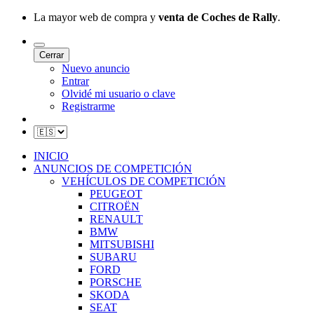
La mayor web de compra y
venta de Coches de Rally
.
Cerrar
Nuevo anuncio
Entrar
Olvidé mi usuario o clave
Registrarme
INICIO
ANUNCIOS DE COMPETICIÓN
VEHÍCULOS DE COMPETICIÓN
PEUGEOT
CITROËN
RENAULT
BMW
MITSUBISHI
SUBARU
FORD
PORSCHE
SKODA
SEAT