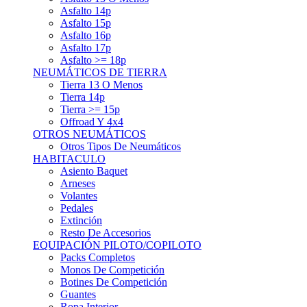
Asfalto 15p
Asfalto 16p
Asfalto 17p
Asfalto >= 18p
NEUMÁTICOS DE TIERRA
Tierra 13 O Menos
Tierra 14p
Tierra >= 15p
Offroad Y 4x4
OTROS NEUMÁTICOS
Otros Tipos De Neumáticos
HABITACULO
Asiento Baquet
Arneses
Volantes
Pedales
Extinción
Resto De Accesorios
EQUIPACIÓN PILOTO/COPILOTO
Packs Completos
Monos De Competición
Botines De Competición
Guantes
Ropa Interior
Cascos