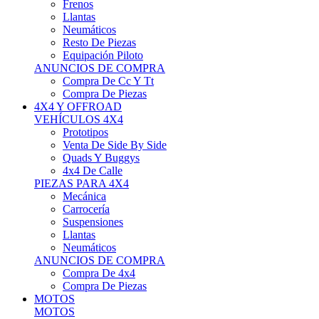
Neumáticos
Resto De Piezas
Equipación Piloto
ANUNCIOS DE COMPRA
Compra De Cc Y Tt
Compra De Piezas
4X4 Y OFFROAD
VEHÍCULOS 4X4
Prototipos
Venta De Side By Side
Quads Y Buggys
4x4 De Calle
PIEZAS PARA 4X4
Mecánica
Carrocería
Suspensiones
Llantas
Neumáticos
ANUNCIOS DE COMPRA
Compra De 4x4
Compra De Piezas
MOTOS
MOTOS
Motos De Circuito