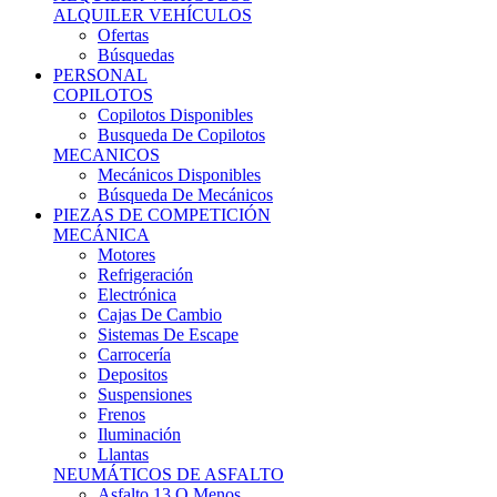
Ofertas
Búsquedas
PERSONAL
COPILOTOS
Copilotos Disponibles
Busqueda De Copilotos
MECANICOS
Mecánicos Disponibles
Búsqueda De Mecánicos
PIEZAS DE COMPETICIÓN
MECÁNICA
Motores
Refrigeración
Electrónica
Cajas De Cambio
Sistemas De Escape
Carrocería
Depositos
Suspensiones
Frenos
Iluminación
Llantas
NEUMÁTICOS DE ASFALTO
Asfalto 13 O Menos
Asfalto 14p