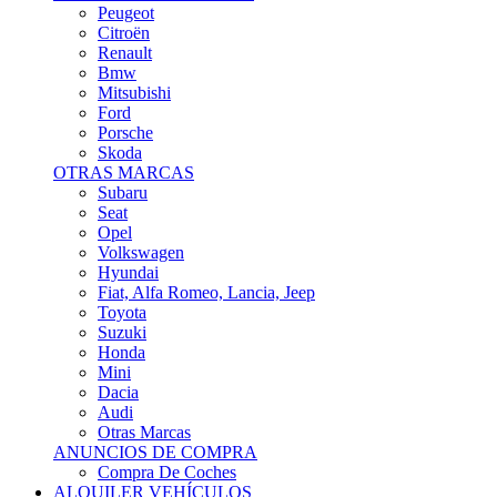
Citroën
Renault
Bmw
Mitsubishi
Ford
Porsche
Skoda
OTRAS MARCAS
Subaru
Seat
Opel
Volkswagen
Hyundai
Fiat, Alfa Romeo, Lancia, Jeep
Toyota
Suzuki
Honda
Mini
Dacia
Audi
Otras Marcas
ANUNCIOS DE COMPRA
Compra De Coches
ALQUILER VEHÍCULOS
ALQUILER VEHÍCULOS