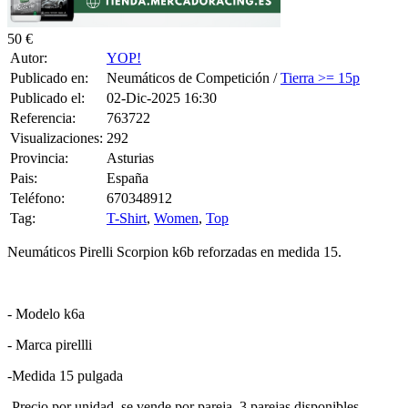
50 €
Autor:
YOP!
Publicado en:
Neumáticos de Competición /
Tierra >= 15p
Publicado el:
02-Dic-2025 16:30
Referencia:
763722
Visualizaciones:
292
Provincia:
Asturias
Pais:
España
Teléfono:
670348912
Tag:
T-Shirt
,
Women
,
Top
Neumáticos Pirelli Scorpion k6b reforzadas en medida 15.
- Modelo k6a
- Marca pirellli
-Medida 15 pulgada
-Precio por unidad, se vende por pareja. 3 parejas disponibles