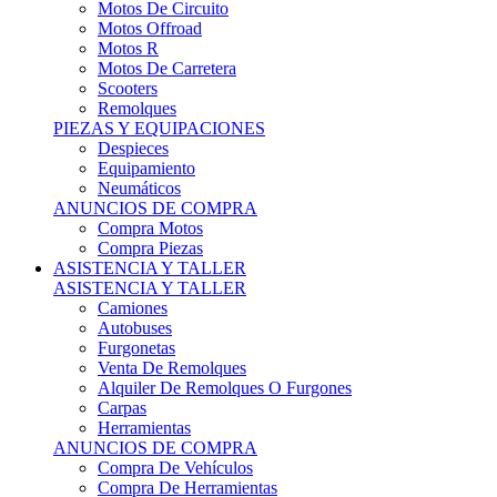
Motos Offroad
Motos R
Motos De Carretera
Scooters
Remolques
PIEZAS Y EQUIPACIONES
Despieces
Equipamiento
Neumáticos
ANUNCIOS DE COMPRA
Compra Motos
Compra Piezas
ASISTENCIA Y TALLER
ASISTENCIA Y TALLER
Camiones
Autobuses
Furgonetas
Venta De Remolques
Alquiler De Remolques O Furgones
Carpas
Herramientas
ANUNCIOS DE COMPRA
Compra De Vehículos
Compra De Herramientas