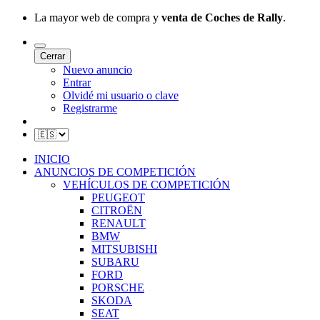
La mayor web de compra y
venta de Coches de Rally
.
Cerrar
Nuevo anuncio
Entrar
Olvidé mi usuario o clave
Registrarme
INICIO
ANUNCIOS DE COMPETICIÓN
VEHÍCULOS DE COMPETICIÓN
PEUGEOT
CITROËN
RENAULT
BMW
MITSUBISHI
SUBARU
FORD
PORSCHE
SKODA
SEAT