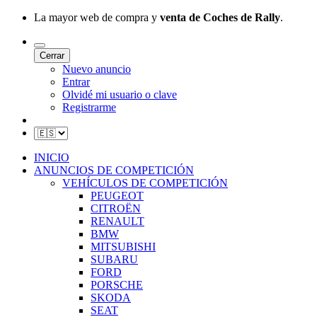
La mayor web de compra y
venta de Coches de Rally
.
Cerrar
Nuevo anuncio
Entrar
Olvidé mi usuario o clave
Registrarme
INICIO
ANUNCIOS DE COMPETICIÓN
VEHÍCULOS DE COMPETICIÓN
PEUGEOT
CITROËN
RENAULT
BMW
MITSUBISHI
SUBARU
FORD
PORSCHE
SKODA
SEAT