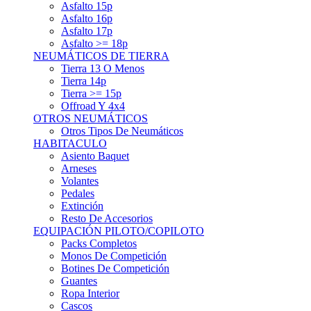
Asfalto 15p
Asfalto 16p
Asfalto 17p
Asfalto >= 18p
NEUMÁTICOS DE TIERRA
Tierra 13 O Menos
Tierra 14p
Tierra >= 15p
Offroad Y 4x4
OTROS NEUMÁTICOS
Otros Tipos De Neumáticos
HABITACULO
Asiento Baquet
Arneses
Volantes
Pedales
Extinción
Resto De Accesorios
EQUIPACIÓN PILOTO/COPILOTO
Packs Completos
Monos De Competición
Botines De Competición
Guantes
Ropa Interior
Cascos