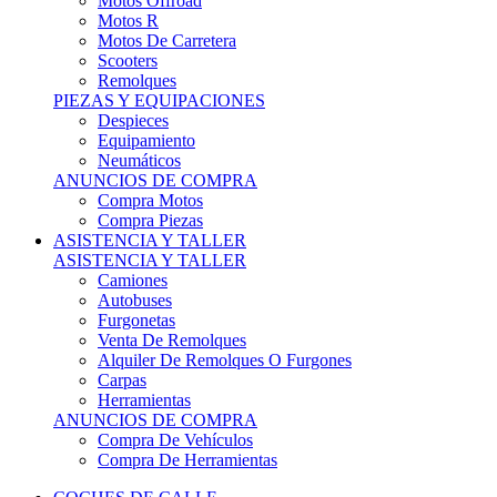
Motos Offroad
Motos R
Motos De Carretera
Scooters
Remolques
PIEZAS Y EQUIPACIONES
Despieces
Equipamiento
Neumáticos
ANUNCIOS DE COMPRA
Compra Motos
Compra Piezas
ASISTENCIA Y TALLER
ASISTENCIA Y TALLER
Camiones
Autobuses
Furgonetas
Venta De Remolques
Alquiler De Remolques O Furgones
Carpas
Herramientas
ANUNCIOS DE COMPRA
Compra De Vehículos
Compra De Herramientas