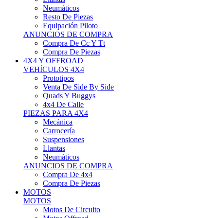
Neumáticos
Resto De Piezas
Equipación Piloto
ANUNCIOS DE COMPRA
Compra De Cc Y Tt
Compra De Piezas
4X4 Y OFFROAD
VEHÍCULOS 4X4
Prototipos
Venta De Side By Side
Quads Y Buggys
4x4 De Calle
PIEZAS PARA 4X4
Mecánica
Carrocería
Suspensiones
Llantas
Neumáticos
ANUNCIOS DE COMPRA
Compra De 4x4
Compra De Piezas
MOTOS
MOTOS
Motos De Circuito