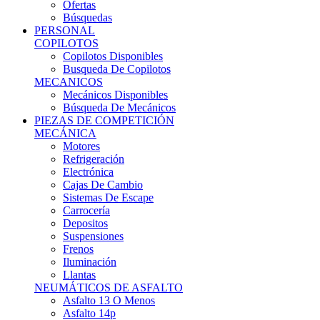
Ofertas
Búsquedas
PERSONAL
COPILOTOS
Copilotos Disponibles
Busqueda De Copilotos
MECANICOS
Mecánicos Disponibles
Búsqueda De Mecánicos
PIEZAS DE COMPETICIÓN
MECÁNICA
Motores
Refrigeración
Electrónica
Cajas De Cambio
Sistemas De Escape
Carrocería
Depositos
Suspensiones
Frenos
Iluminación
Llantas
NEUMÁTICOS DE ASFALTO
Asfalto 13 O Menos
Asfalto 14p