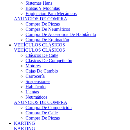
Sistemas Hans
Bolsas Y Mochilas
Equipación Para Mecánicos
ANUNCIOS DE COMPRA
Compra De Piezas
Compra De Neumáticos
Compra De Accesorios De Habitáculo
Compra De Equipación
VEHÍCULOS CLÁSICOS
VEHÍCULOS CLÁSICOS
Clásicos De Calle
Clásicos De Competición
Motores
Cajas De Cambio
Carrocería
Suspensiones
Habitáculo
Llantas
Neumáticos
ANUNCIOS DE COMPRA
Compra De Competición
Compra De Calle
Compra De Piezas
KARTING
KARTING