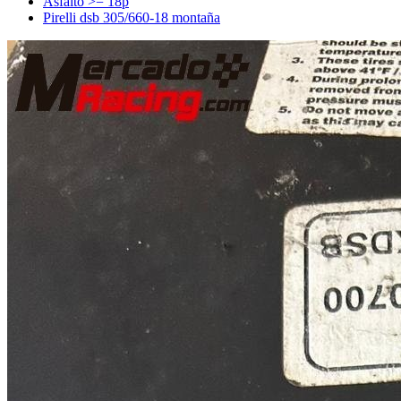
Asfalto >= 18p
Pirelli dsb 305/660-18 montaña