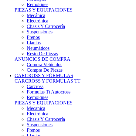
Remolques
PIEZAS Y EQUIPACIONES
Mecánica
Electrónica
Chasis Y Carrocería
Suspensiones
Frenos
Llantas
Neumáticos
Resto De Piezas
ANUNCIOS DE COMPRA
Compra Vehículos
Compra De Piezas
CARCROSS Y FÓRMULAS
CARCROSS Y FORMULAS TT
Carcross
Formulas Tt Autocross
Remolques
PIEZAS Y EQUIPACIONES
Mecanica
Electrónica
Chasis Y Carrocería
Suspensiones
Frenos
Llantas