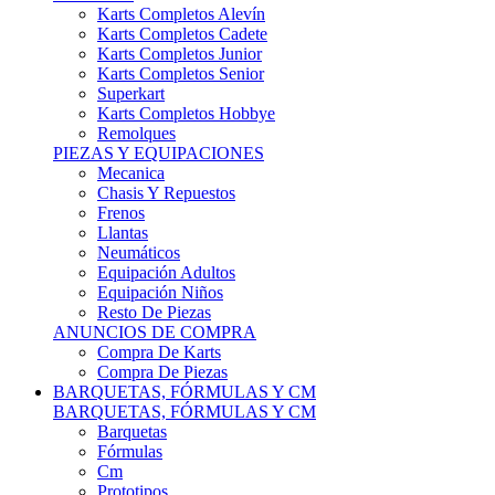
Karts Completos Alevín
Karts Completos Cadete
Karts Completos Junior
Karts Completos Senior
Superkart
Karts Completos Hobbye
Remolques
PIEZAS Y EQUIPACIONES
Mecanica
Chasis Y Repuestos
Frenos
Llantas
Neumáticos
Equipación Adultos
Equipación Niños
Resto De Piezas
ANUNCIOS DE COMPRA
Compra De Karts
Compra De Piezas
BARQUETAS, FÓRMULAS Y CM
BARQUETAS, FÓRMULAS Y CM
Barquetas
Fórmulas
Cm
Prototipos