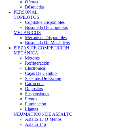
Ofertas
Búsquedas
PERSONAL
COPILOTOS
Copilotos Disponibles
Busqueda De Copilotos
MECANICOS
Mecánicos Disponibles
Búsqueda De Mecánicos
PIEZAS DE COMPETICIÓN
MECÁNICA
Motores
Refrigeración
Electrónica
Cajas De Cambio
Sistemas De Escape
Carrocería
Depositos
Suspensiones
Frenos
Iluminación
Llantas
NEUMÁTICOS DE ASFALTO
Asfalto 13 O Menos
Asfalto 14p