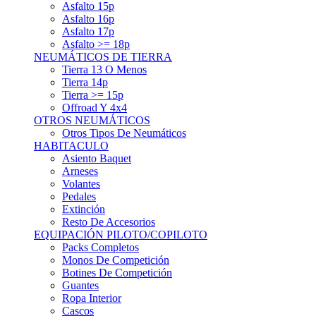
Asfalto 15p
Asfalto 16p
Asfalto 17p
Asfalto >= 18p
NEUMÁTICOS DE TIERRA
Tierra 13 O Menos
Tierra 14p
Tierra >= 15p
Offroad Y 4x4
OTROS NEUMÁTICOS
Otros Tipos De Neumáticos
HABITACULO
Asiento Baquet
Arneses
Volantes
Pedales
Extinción
Resto De Accesorios
EQUIPACIÓN PILOTO/COPILOTO
Packs Completos
Monos De Competición
Botines De Competición
Guantes
Ropa Interior
Cascos