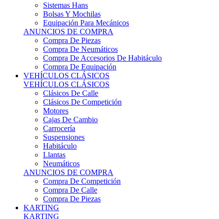
Sistemas Hans
Bolsas Y Mochilas
Equipación Para Mecánicos
ANUNCIOS DE COMPRA
Compra De Piezas
Compra De Neumáticos
Compra De Accesorios De Habitáculo
Compra De Equipación
VEHÍCULOS CLÁSICOS
VEHÍCULOS CLÁSICOS
Clásicos De Calle
Clásicos De Competición
Motores
Cajas De Cambio
Carrocería
Suspensiones
Habitáculo
Llantas
Neumáticos
ANUNCIOS DE COMPRA
Compra De Competición
Compra De Calle
Compra De Piezas
KARTING
KARTING