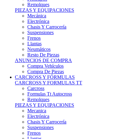
Remolques
PIEZAS Y EQUIPACIONES
Mecánica
Electrónica
Chasis Y Carrocería
Suspensiones
Frenos
Llantas
Neumáticos
Resto De Piezas
ANUNCIOS DE COMPRA
Compra Vehículos
Compra De Piezas
CARCROSS Y FÓRMULAS
CARCROSS Y FORMULAS TT
Carcross
Formulas Tt Autocross
Remolques
PIEZAS Y EQUIPACIONES
Mecanica
Electrónica
Chasis Y Carrocería
Suspensiones
Frenos
Llantas