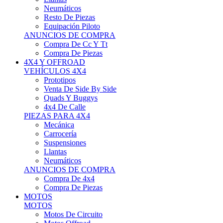
Neumáticos
Resto De Piezas
Equipación Piloto
ANUNCIOS DE COMPRA
Compra De Cc Y Tt
Compra De Piezas
4X4 Y OFFROAD
VEHÍCULOS 4X4
Prototipos
Venta De Side By Side
Quads Y Buggys
4x4 De Calle
PIEZAS PARA 4X4
Mecánica
Carrocería
Suspensiones
Llantas
Neumáticos
ANUNCIOS DE COMPRA
Compra De 4x4
Compra De Piezas
MOTOS
MOTOS
Motos De Circuito