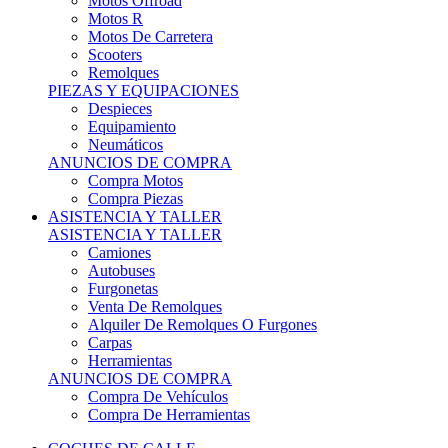
Motos Offroad
Motos R
Motos De Carretera
Scooters
Remolques
PIEZAS Y EQUIPACIONES
Despieces
Equipamiento
Neumáticos
ANUNCIOS DE COMPRA
Compra Motos
Compra Piezas
ASISTENCIA Y TALLER
ASISTENCIA Y TALLER
Camiones
Autobuses
Furgonetas
Venta De Remolques
Alquiler De Remolques O Furgones
Carpas
Herramientas
ANUNCIOS DE COMPRA
Compra De Vehículos
Compra De Herramientas