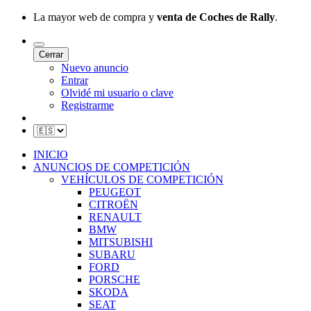
La mayor web de compra y
venta de Coches de Rally
.
Cerrar
Nuevo anuncio
Entrar
Olvidé mi usuario o clave
Registrarme
INICIO
ANUNCIOS DE COMPETICIÓN
VEHÍCULOS DE COMPETICIÓN
PEUGEOT
CITROËN
RENAULT
BMW
MITSUBISHI
SUBARU
FORD
PORSCHE
SKODA
SEAT