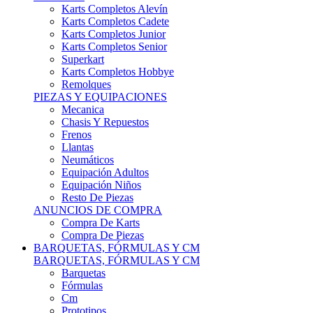
Karts Completos Alevín
Karts Completos Cadete
Karts Completos Junior
Karts Completos Senior
Superkart
Karts Completos Hobbye
Remolques
PIEZAS Y EQUIPACIONES
Mecanica
Chasis Y Repuestos
Frenos
Llantas
Neumáticos
Equipación Adultos
Equipación Niños
Resto De Piezas
ANUNCIOS DE COMPRA
Compra De Karts
Compra De Piezas
BARQUETAS, FÓRMULAS Y CM
BARQUETAS, FÓRMULAS Y CM
Barquetas
Fórmulas
Cm
Prototipos