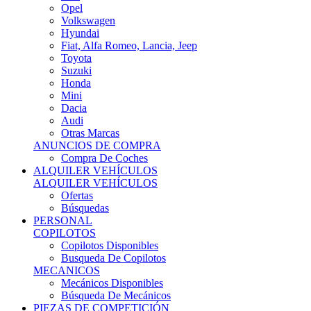
Ofertas
Búsquedas
PERSONAL
COPILOTOS
Copilotos Disponibles
Busqueda De Copilotos
MECANICOS
Mecánicos Disponibles
Búsqueda De Mecánicos
PIEZAS DE COMPETICIÓN
MECÁNICA
Motores
Refrigeración
Electrónica
Cajas De Cambio
Sistemas De Escape
Carrocería
Depositos
Suspensiones
Frenos
Iluminación
Llantas
NEUMÁTICOS DE ASFALTO
Asfalto 13 O Menos
Asfalto 14p