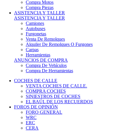
COCHES DE CALLE
VENTA COCHES DE CALLE.
COMPRA COCHES
SINIESTROS DE COCHES
EL BAÚL DE LOS RECUERDOS
FOROS DE OPINIÓN
FORO GENERAL
WRC
ERC
CERA
CERT - CERTT
CET / CER
FORO TÉCNICO
PRUEBAS DE VEHÍCULOS DE CALLE.
VIDEOS DE RALLY.
A CONTRATRAMO
TIENDA ONLINE
NUEVO ANUNCIO
Inicio
Neumáticos de Competición