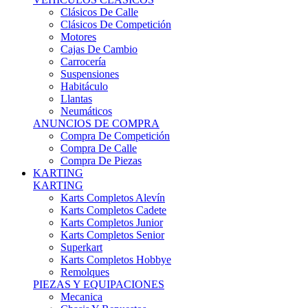
Karts Completos Alevín
Karts Completos Cadete
Karts Completos Junior
Karts Completos Senior
Superkart
Karts Completos Hobbye
Remolques
PIEZAS Y EQUIPACIONES
Mecanica
Chasis Y Repuestos
Frenos
Llantas
Neumáticos
Equipación Adultos
Equipación Niños
Resto De Piezas
ANUNCIOS DE COMPRA
Compra De Karts
Compra De Piezas
BARQUETAS, FÓRMULAS Y CM
BARQUETAS, FÓRMULAS Y CM
Barquetas
Fórmulas
Cm
Prototipos