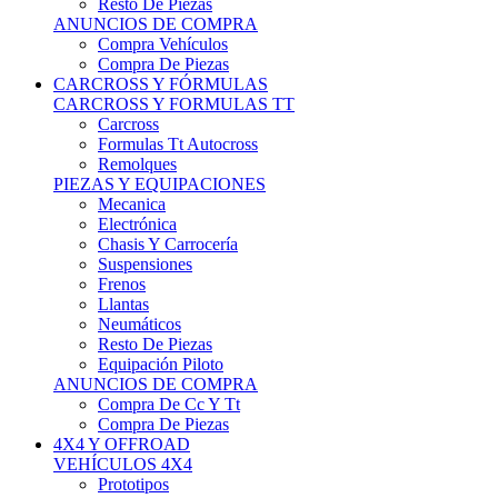
Neumáticos
Resto De Piezas
Equipación Piloto
ANUNCIOS DE COMPRA
Compra De Cc Y Tt
Compra De Piezas
4X4 Y OFFROAD
VEHÍCULOS 4X4
Prototipos
Venta De Side By Side
Quads Y Buggys
4x4 De Calle
PIEZAS PARA 4X4
Mecánica
Carrocería
Suspensiones
Llantas
Neumáticos
ANUNCIOS DE COMPRA
Compra De 4x4
Compra De Piezas
MOTOS
MOTOS
Motos De Circuito