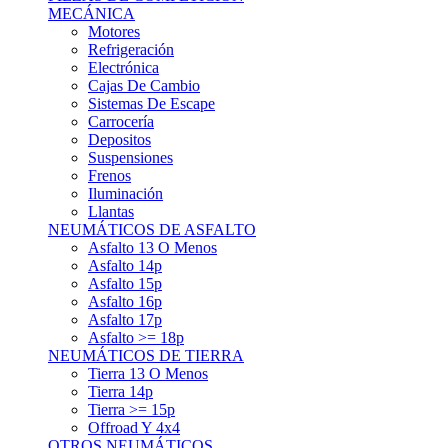
Asfalto 15p
Asfalto 16p
Asfalto 17p
Asfalto >= 18p
NEUMÁTICOS DE TIERRA
Tierra 13 O Menos
Tierra 14p
Tierra >= 15p
Offroad Y 4x4
OTROS NEUMÁTICOS
Otros Tipos De Neumáticos
HABITACULO
Asiento Baquet
Arneses
Volantes
Pedales
Extinción
Resto De Accesorios
EQUIPACIÓN PILOTO/COPILOTO
Packs Completos
Monos De Competición
Botines De Competición
Guantes
Ropa Interior
Cascos