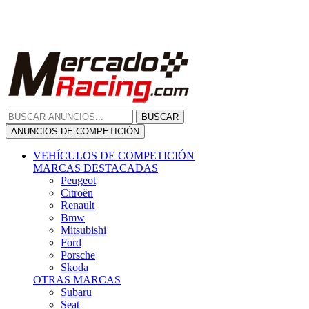
Citroën
Renault
Bmw
Mitsubishi
Ford
Porsche
Skoda
OTRAS MARCAS
Subaru
Seat
Opel
Volkswagen
Hyundai
Fiat, Alfa Romeo, Lancia, Jeep
Toyota
Suzuki
Honda
Mini
Dacia
Audi
Otras Marcas
ANUNCIOS DE COMPRA
Compra De Coches
ALQUILER VEHÍCULOS
ALQUILER VEHÍCULOS