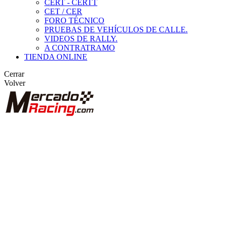
CERT - CERTT
CET / CER
FORO TÉCNICO
PRUEBAS DE VEHÍCULOS DE CALLE.
VIDEOS DE RALLY.
A CONTRATRAMO
TIENDA ONLINE
Cerrar
Volver
BUSCAR
ANUNCIOS DE COMPETICIÓN
VEHÍCULOS DE COMPETICIÓN
MARCAS DESTACADAS
Peugeot