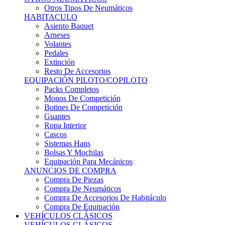
Sistemas Hans
Bolsas Y Mochilas
Equipación Para Mecánicos
ANUNCIOS DE COMPRA
Compra De Piezas
Compra De Neumáticos
Compra De Accesorios De Habitáculo
Compra De Equipación
VEHÍCULOS CLÁSICOS
VEHÍCULOS CLÁSICOS
Clásicos De Calle
Clásicos De Competición
Motores
Cajas De Cambio
Carrocería
Suspensiones
Habitáculo
Llantas
Neumáticos
ANUNCIOS DE COMPRA
Compra De Competición
Compra De Calle
Compra De Piezas
KARTING
KARTING