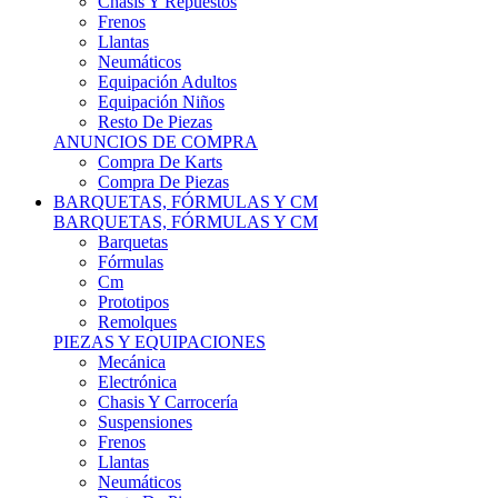
Remolques
PIEZAS Y EQUIPACIONES
Mecánica
Electrónica
Chasis Y Carrocería
Suspensiones
Frenos
Llantas
Neumáticos
Resto De Piezas
ANUNCIOS DE COMPRA
Compra Vehículos
Compra De Piezas
CARCROSS Y FÓRMULAS
CARCROSS Y FORMULAS TT
Carcross
Formulas Tt Autocross
Remolques
PIEZAS Y EQUIPACIONES
Mecanica
Electrónica
Chasis Y Carrocería
Suspensiones
Frenos
Llantas