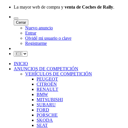
La mayor web de compra y
venta de Coches de Rally
.
Cerrar
Nuevo anuncio
Entrar
Olvidé mi usuario o clave
Registrarme
INICIO
ANUNCIOS DE COMPETICIÓN
VEHÍCULOS DE COMPETICIÓN
PEUGEOT
CITROËN
RENAULT
BMW
MITSUBISHI
SUBARU
FORD
PORSCHE
SKODA
SEAT