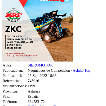
Autor:
SIEROMOTOR
Publicado en:
Neumáticos de Competición /
Asfalto 16p
Publicado el:
25-Sep-2022 16:38
Referencia:
745916
Visualizaciones:
1199
Provincia:
Asturias
Pais:
España
Teléfono:
634583172
Tag:
T-Shirt
,
Women
,
Top
Se venden parejas de pirelli cinturato :
-Pareja de cinturato al 80% usadas en el tren trasero pocos km,
precio 250e/u.
-Parejas al 65% , precio 200e/u.
Todas las ruedas son compradas estos días y usadas en condiciones
de muchísima agua .
Precio no negociable, interesados contactar en horario laboral .
0 CONSULTAS RECIBIDAS.