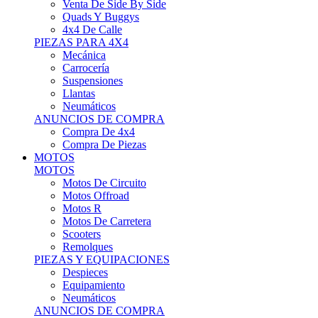
Motos Offroad
Motos R
Motos De Carretera
Scooters
Remolques
PIEZAS Y EQUIPACIONES
Despieces
Equipamiento
Neumáticos
ANUNCIOS DE COMPRA
Compra Motos
Compra Piezas
ASISTENCIA Y TALLER
ASISTENCIA Y TALLER
Camiones
Autobuses
Furgonetas
Venta De Remolques
Alquiler De Remolques O Furgones
Carpas
Herramientas
ANUNCIOS DE COMPRA
Compra De Vehículos
Compra De Herramientas