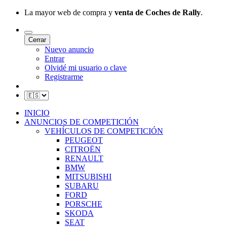
La mayor web de compra y
venta de Coches de Rally
.
Cerrar
Nuevo anuncio
Entrar
Olvidé mi usuario o clave
Registrarme
INICIO
ANUNCIOS DE COMPETICIÓN
VEHÍCULOS DE COMPETICIÓN
PEUGEOT
CITROËN
RENAULT
BMW
MITSUBISHI
SUBARU
FORD
PORSCHE
SKODA
SEAT