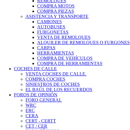
REMOLQUES
COMPRA MOTOS
COMPRA PIEZAS
ASISTENCIA Y TRANSPORTE
CAMIONES
AUTOBUSES
FURGONETAS
VENTA DE REMOLQUES
ALQUILER DE REMOLQUES O FURGONES
CARPAS
HERRAMIENTAS
COMPRA DE VEHÍCULOS
COMPRA DE HERRAMIENTAS
COCHES DE CALLE
VENTA COCHES DE CALLE.
COMPRA COCHES
SINIESTROS DE COCHES
EL BAÚL DE LOS RECUERDOS
FOROS DE OPINIÓN
FORO GENERAL
WRC
ERC
CERA
CERT - CERTT
CET / CER