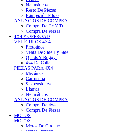
Neumáticos
Resto De Piezas
Equipación Piloto
ANUNCIOS DE COMPRA
Compra De Cc Y Tt
Compra De Piezas
4X4 Y OFFROAD
VEHÍCULOS 4X4
Prototipos
Venta De Side By Side
Quads Y Buggys
4x4 De Calle
PIEZAS PARA 4X4
Mecánica
Carrocería
Suspensiones
Llantas
Neumáticos
ANUNCIOS DE COMPRA
Compra De 4x4
Compra De Piezas
MOTOS
MOTOS
Motos De Circuito