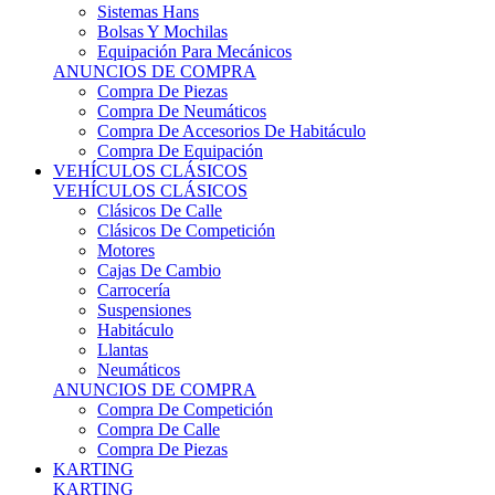
Sistemas Hans
Bolsas Y Mochilas
Equipación Para Mecánicos
ANUNCIOS DE COMPRA
Compra De Piezas
Compra De Neumáticos
Compra De Accesorios De Habitáculo
Compra De Equipación
VEHÍCULOS CLÁSICOS
VEHÍCULOS CLÁSICOS
Clásicos De Calle
Clásicos De Competición
Motores
Cajas De Cambio
Carrocería
Suspensiones
Habitáculo
Llantas
Neumáticos
ANUNCIOS DE COMPRA
Compra De Competición
Compra De Calle
Compra De Piezas
KARTING
KARTING