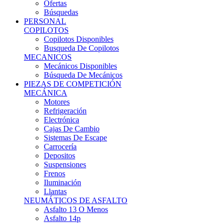
Ofertas
Búsquedas
PERSONAL
COPILOTOS
Copilotos Disponibles
Busqueda De Copilotos
MECANICOS
Mecánicos Disponibles
Búsqueda De Mecánicos
PIEZAS DE COMPETICIÓN
MECÁNICA
Motores
Refrigeración
Electrónica
Cajas De Cambio
Sistemas De Escape
Carrocería
Depositos
Suspensiones
Frenos
Iluminación
Llantas
NEUMÁTICOS DE ASFALTO
Asfalto 13 O Menos
Asfalto 14p