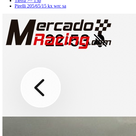
Tierra >= 15p
Pirelli 205/65/15 kx wrc sa