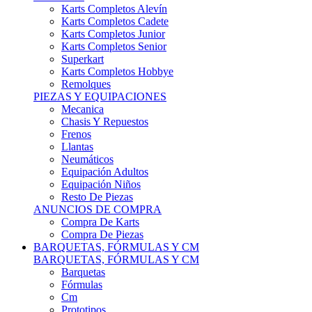
Karts Completos Alevín
Karts Completos Cadete
Karts Completos Junior
Karts Completos Senior
Superkart
Karts Completos Hobbye
Remolques
PIEZAS Y EQUIPACIONES
Mecanica
Chasis Y Repuestos
Frenos
Llantas
Neumáticos
Equipación Adultos
Equipación Niños
Resto De Piezas
ANUNCIOS DE COMPRA
Compra De Karts
Compra De Piezas
BARQUETAS, FÓRMULAS Y CM
BARQUETAS, FÓRMULAS Y CM
Barquetas
Fórmulas
Cm
Prototipos