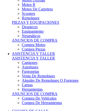
Motos Offroad
Motos R
Motos De Carretera
Scooters
Remolques
PIEZAS Y EQUIPACIONES
Despieces
Equipamiento
Neumáticos
ANUNCIOS DE COMPRA
Compra Motos
Compra Piezas
ASISTENCIA Y TALLER
ASISTENCIA Y TALLER
Camiones
Autobuses
Furgonetas
Venta De Remolques
Alquiler De Remolques O Furgones
Carpas
Herramientas
ANUNCIOS DE COMPRA
Compra De Vehículos
Compra De Herramientas