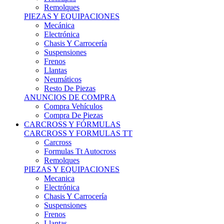
Remolques
PIEZAS Y EQUIPACIONES
Mecánica
Electrónica
Chasis Y Carrocería
Suspensiones
Frenos
Llantas
Neumáticos
Resto De Piezas
ANUNCIOS DE COMPRA
Compra Vehículos
Compra De Piezas
CARCROSS Y FÓRMULAS
CARCROSS Y FORMULAS TT
Carcross
Formulas Tt Autocross
Remolques
PIEZAS Y EQUIPACIONES
Mecanica
Electrónica
Chasis Y Carrocería
Suspensiones
Frenos
Llantas