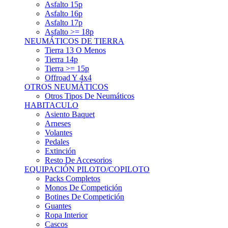
Asfalto 15p
Asfalto 16p
Asfalto 17p
Asfalto >= 18p
NEUMÁTICOS DE TIERRA
Tierra 13 O Menos
Tierra 14p
Tierra >= 15p
Offroad Y 4x4
OTROS NEUMÁTICOS
Otros Tipos De Neumáticos
HABITACULO
Asiento Baquet
Arneses
Volantes
Pedales
Extinción
Resto De Accesorios
EQUIPACIÓN PILOTO/COPILOTO
Packs Completos
Monos De Competición
Botines De Competición
Guantes
Ropa Interior
Cascos