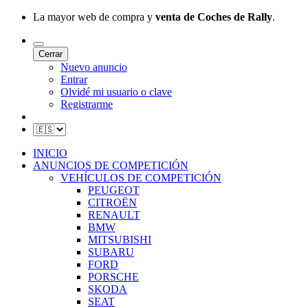
La mayor web de compra y
venta de Coches de Rally
.
Cerrar
Nuevo anuncio
Entrar
Olvidé mi usuario o clave
Registrarme
INICIO
ANUNCIOS DE COMPETICIÓN
VEHÍCULOS DE COMPETICIÓN
PEUGEOT
CITROËN
RENAULT
BMW
MITSUBISHI
SUBARU
FORD
PORSCHE
SKODA
SEAT