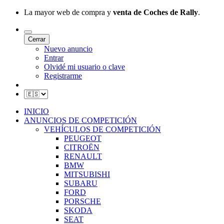
La mayor web de compra y
venta de Coches de Rally
.
Cerrar
Nuevo anuncio
Entrar
Olvidé mi usuario o clave
Registrarme
INICIO
ANUNCIOS DE COMPETICIÓN
VEHÍCULOS DE COMPETICIÓN
PEUGEOT
CITROËN
RENAULT
BMW
MITSUBISHI
SUBARU
FORD
PORSCHE
SKODA
SEAT