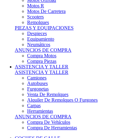
Motos Offroad
Motos R
Motos De Carretera
Scooters
Remolques
PIEZAS Y EQUIPACIONES
Despieces
Equipamiento
Neumáticos
ANUNCIOS DE COMPRA
Compra Motos
Compra Piezas
ASISTENCIA Y TALLER
ASISTENCIA Y TALLER
Camiones
Autobuses
Furgonetas
Venta De Remolques
Alquiler De Remolques O Furgones
Carpas
Herramientas
ANUNCIOS DE COMPRA
Compra De Vehículos
Compra De Herramientas