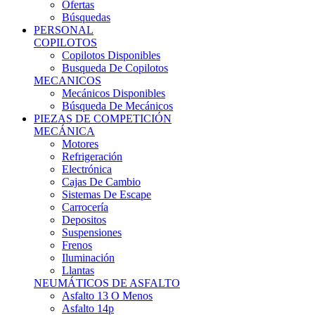
Ofertas
Búsquedas
PERSONAL
COPILOTOS
Copilotos Disponibles
Busqueda De Copilotos
MECANICOS
Mecánicos Disponibles
Búsqueda De Mecánicos
PIEZAS DE COMPETICIÓN
MECÁNICA
Motores
Refrigeración
Electrónica
Cajas De Cambio
Sistemas De Escape
Carrocería
Depositos
Suspensiones
Frenos
Iluminación
Llantas
NEUMÁTICOS DE ASFALTO
Asfalto 13 O Menos
Asfalto 14p