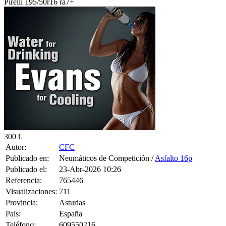
Pirelli 195/50r16 ra7+
300 €
Autor:
CFC
Publicado en:
Neumáticos de Competición /
Asfalto 16p
Publicado el:
23-Abr-2026 10:26
Referencia:
765446
Visualizaciones:
711
Provincia:
Asturias
Pais:
España
Teléfono:
609550216