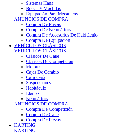
Sistemas Hans
Bolsas Y Mochilas
Equipación Para Mecánicos
ANUNCIOS DE COMPRA
Compra De Piezas
Compra De Neumáticos
Compra De Accesorios De Habitáculo
Compra De Equipación
VEHÍCULOS CLÁSICOS
VEHÍCULOS CLÁSICOS
Clásicos De Calle
Clásicos De Competición
Motores
Cajas De Cambio
Carrocería
Suspensiones
Habitáculo
Llantas
Neumáticos
ANUNCIOS DE COMPRA
Compra De Competición
Compra De Calle
Compra De Piezas
KARTING
KARTING