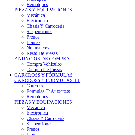
Remolques
PIEZAS Y EQUIPACIONES
Mecánica
Electrónica
Chasis Y Carrocería
Suspensiones
Frenos
Llantas
Neumáticos
Resto De Piezas
ANUNCIOS DE COMPRA
Compra Vehículos
Compra De Piezas
CARCROSS Y FÓRMULAS
CARCROSS Y FORMULAS TT
Carcross
Formulas Tt Autocross
Remolques
PIEZAS Y EQUIPACIONES
Mecanica
Electrónica
Chasis Y Carrocería
Suspensiones
Frenos
Llantas