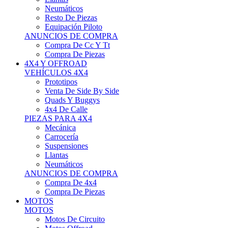
Neumáticos
Resto De Piezas
Equipación Piloto
ANUNCIOS DE COMPRA
Compra De Cc Y Tt
Compra De Piezas
4X4 Y OFFROAD
VEHÍCULOS 4X4
Prototipos
Venta De Side By Side
Quads Y Buggys
4x4 De Calle
PIEZAS PARA 4X4
Mecánica
Carrocería
Suspensiones
Llantas
Neumáticos
ANUNCIOS DE COMPRA
Compra De 4x4
Compra De Piezas
MOTOS
MOTOS
Motos De Circuito