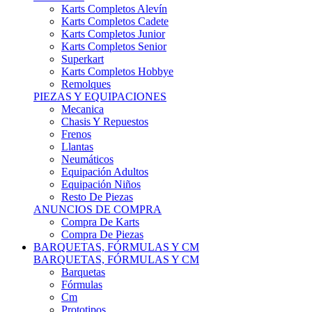
Karts Completos Alevín
Karts Completos Cadete
Karts Completos Junior
Karts Completos Senior
Superkart
Karts Completos Hobbye
Remolques
PIEZAS Y EQUIPACIONES
Mecanica
Chasis Y Repuestos
Frenos
Llantas
Neumáticos
Equipación Adultos
Equipación Niños
Resto De Piezas
ANUNCIOS DE COMPRA
Compra De Karts
Compra De Piezas
BARQUETAS, FÓRMULAS Y CM
BARQUETAS, FÓRMULAS Y CM
Barquetas
Fórmulas
Cm
Prototipos