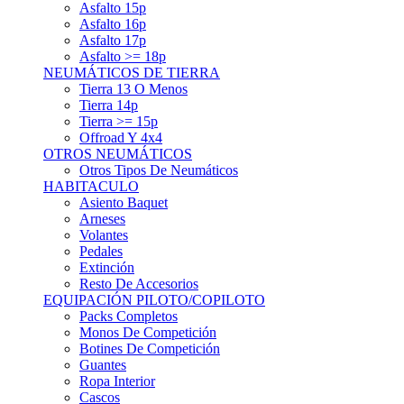
Asfalto 15p
Asfalto 16p
Asfalto 17p
Asfalto >= 18p
NEUMÁTICOS DE TIERRA
Tierra 13 O Menos
Tierra 14p
Tierra >= 15p
Offroad Y 4x4
OTROS NEUMÁTICOS
Otros Tipos De Neumáticos
HABITACULO
Asiento Baquet
Arneses
Volantes
Pedales
Extinción
Resto De Accesorios
EQUIPACIÓN PILOTO/COPILOTO
Packs Completos
Monos De Competición
Botines De Competición
Guantes
Ropa Interior
Cascos