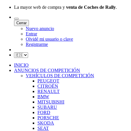
La mayor web de compra y
venta de Coches de Rally
.
Cerrar
Nuevo anuncio
Entrar
Olvidé mi usuario o clave
Registrarme
INICIO
ANUNCIOS DE COMPETICIÓN
VEHÍCULOS DE COMPETICIÓN
PEUGEOT
CITROËN
RENAULT
BMW
MITSUBISHI
SUBARU
FORD
PORSCHE
SKODA
SEAT