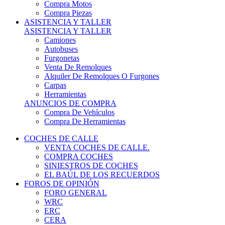
COCHES DE CALLE
VENTA COCHES DE CALLE.
COMPRA COCHES
SINIESTROS DE COCHES
EL BAÚL DE LOS RECUERDOS
FOROS DE OPINIÓN
FORO GENERAL
WRC
ERC
CERA
CERT - CERTT
CET / CER
FORO TÉCNICO
PRUEBAS DE VEHÍCULOS DE CALLE.
VIDEOS DE RALLY.
A CONTRATRAMO
TIENDA ONLINE
NUEVO ANUNCIO
Inicio
Piezas de Competición