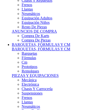
Remolques
PIEZAS Y EQUIPACIONES
Mecánica
Electrónica
Chasis Y Carrocería
Suspensiones
Frenos
Llantas
Neumáticos
Resto De Piezas
ANUNCIOS DE COMPRA
Compra Vehículos
Compra De Piezas
CARCROSS Y FÓRMULAS
CARCROSS Y FORMULAS TT
Carcross
Formulas Tt Autocross
Remolques
PIEZAS Y EQUIPACIONES
Mecanica
Electrónica
Chasis Y Carrocería
Suspensiones
Frenos
Llantas