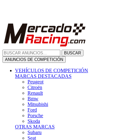
Citroën
Renault
Bmw
Mitsubishi
Ford
Porsche
Skoda
OTRAS MARCAS
Subaru
Seat
Opel
Volkswagen
Hyundai
Fiat, Alfa Romeo, Lancia, Jeep
Toyota
Suzuki
Honda
Mini
Dacia
Audi
Otras Marcas
ANUNCIOS DE COMPRA
Compra De Coches
ALQUILER VEHÍCULOS
ALQUILER VEHÍCULOS