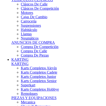
Karts Completos Alevín
Karts Completos Cadete
Karts Completos Junior
Karts Completos Senior
Superkart
Karts Completos Hobbye
Remolques
PIEZAS Y EQUIPACIONES
Mecanica
Chasis Y Repuestos
Frenos
Llantas
Neumáticos
Equipación Adultos
Equipación Niños
Resto De Piezas
ANUNCIOS DE COMPRA
Compra De Karts
Compra De Piezas
BARQUETAS, FÓRMULAS Y CM
BARQUETAS, FÓRMULAS Y CM
Barquetas
Fórmulas
Cm
Prototipos