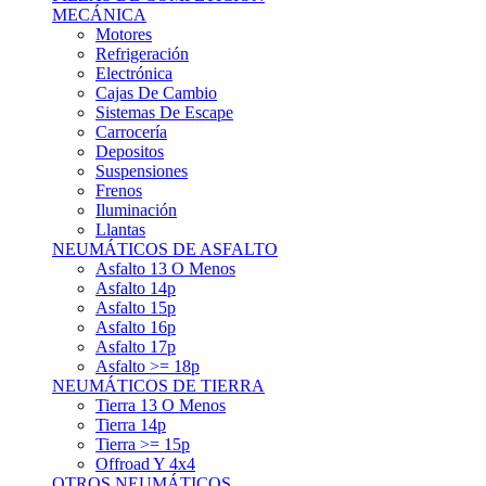
Asfalto 15p
Asfalto 16p
Asfalto 17p
Asfalto >= 18p
NEUMÁTICOS DE TIERRA
Tierra 13 O Menos
Tierra 14p
Tierra >= 15p
Offroad Y 4x4
OTROS NEUMÁTICOS
Otros Tipos De Neumáticos
HABITACULO
Asiento Baquet
Arneses
Volantes
Pedales
Extinción
Resto De Accesorios
EQUIPACIÓN PILOTO/COPILOTO
Packs Completos
Monos De Competición
Botines De Competición
Guantes
Ropa Interior
Cascos