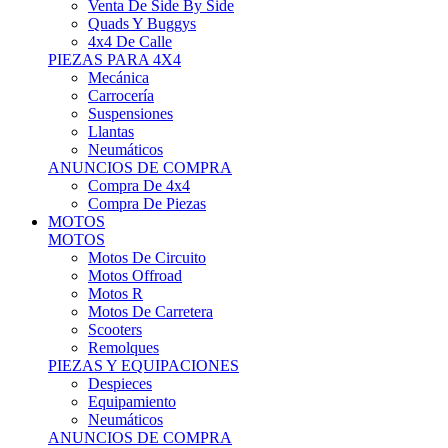
Motos Offroad
Motos R
Motos De Carretera
Scooters
Remolques
PIEZAS Y EQUIPACIONES
Despieces
Equipamiento
Neumáticos
ANUNCIOS DE COMPRA
Compra Motos
Compra Piezas
ASISTENCIA Y TALLER
ASISTENCIA Y TALLER
Camiones
Autobuses
Furgonetas
Venta De Remolques
Alquiler De Remolques O Furgones
Carpas
Herramientas
ANUNCIOS DE COMPRA
Compra De Vehículos
Compra De Herramientas