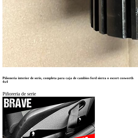
Piñoreria de serie
550 €
Autor:
CRISTOBAL PALACIOS
Publicado en:
Piezas de Competición /
Cajas de Cambio
Publicado el:
11-Dic-2025 10:20
Referencia:
763849