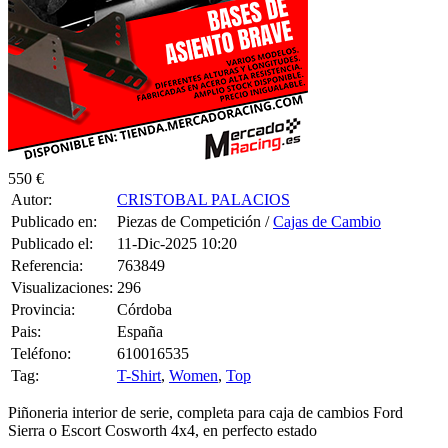
Visualizaciones:
296
Provincia:
Córdoba
Pais:
España
Teléfono:
610016535
Tag:
T-Shirt
,
Women
,
Top
Piñoneria interior de serie, completa para caja de cambios Ford
Sierra o Escort Cosworth 4x4, en perfecto estado
550 €
0 CONSULTAS RECIBIDAS.
HACER UNA PREGUNTA
HAZLE UNA PREGUNTA A CRISTOBAL PALACIOS SOBRE
“Piñoneria interior de serie, completa para caja de cambios ford
sierra o escort cosworth 4x4”
Debes estar logueado para poder realizar la consulta