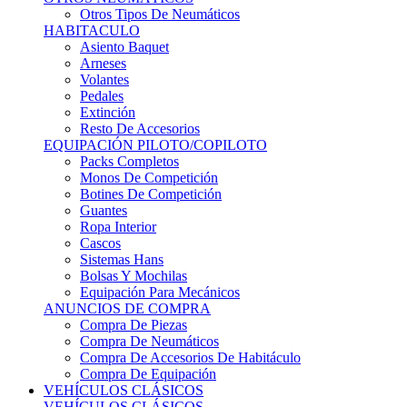
Sistemas Hans
Bolsas Y Mochilas
Equipación Para Mecánicos
ANUNCIOS DE COMPRA
Compra De Piezas
Compra De Neumáticos
Compra De Accesorios De Habitáculo
Compra De Equipación
VEHÍCULOS CLÁSICOS
VEHÍCULOS CLÁSICOS
Clásicos De Calle
Clásicos De Competición
Motores
Cajas De Cambio
Carrocería
Suspensiones
Habitáculo
Llantas
Neumáticos
ANUNCIOS DE COMPRA
Compra De Competición
Compra De Calle
Compra De Piezas
KARTING
KARTING