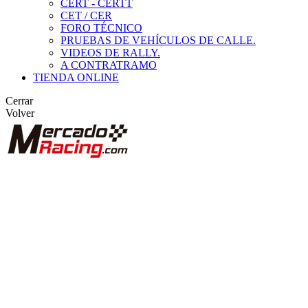
CERT - CERTT
CET / CER
FORO TÉCNICO
PRUEBAS DE VEHÍCULOS DE CALLE.
VIDEOS DE RALLY.
A CONTRATRAMO
TIENDA ONLINE
Cerrar
Volver
BUSCAR
ANUNCIOS DE COMPETICIÓN
VEHÍCULOS DE COMPETICIÓN
MARCAS DESTACADAS
Peugeot