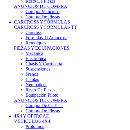
Neumáticos
Resto De Piezas
Equipación Piloto
ANUNCIOS DE COMPRA
Compra De Cc Y Tt
Compra De Piezas
4X4 Y OFFROAD
VEHÍCULOS 4X4
Prototipos
Venta De Side By Side
Quads Y Buggys
4x4 De Calle
PIEZAS PARA 4X4
Mecánica
Carrocería
Suspensiones
Llantas
Neumáticos
ANUNCIOS DE COMPRA
Compra De 4x4
Compra De Piezas
MOTOS
MOTOS
Motos De Circuito