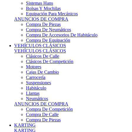
Sistemas Hans
Bolsas Y Mochilas
Equipación Para Mecánicos
ANUNCIOS DE COMPRA
Compra De Piezas
Compra De Neumáticos
Compra De Accesorios De Habitáculo
Compra De Equipación
VEHÍCULOS CLÁSICOS
VEHÍCULOS CLÁSICOS
Clásicos De Calle
Clásicos De Competición
Motores
Cajas De Cambio
Carrocería
Suspensiones
Habitáculo
Llantas
Neumáticos
ANUNCIOS DE COMPRA
Compra De Competición
Compra De Calle
Compra De Piezas
KARTING
KARTING