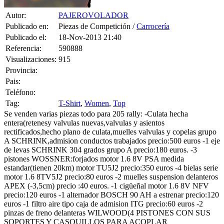
Autor:
PAJEROVOLADOR
Publicado en:
Piezas de Competición /
Carrocería
Publicado el:
18-Nov-2013 21:40
Referencia:
590888
Visualizaciones:
915
Provincia:
Pais:
Teléfono:
Tag:
T-Shirt
,
Women
,
Top
Se venden varias piezas todo para 205 rally: -Culata hecha
entera(retenesy valvulas nuevas,valvulas y asientos
rectificados,hecho plano de culata,muelles valvulas y copelas grupo
A SCHRINK,admision conductos trabajados precio:500 euros -1 eje
de levas SCHRINK 304 grados grupo A precio:180 euros. -3
pistones WOSSNER:forjados motor 1.6 8V PSA medida
estandar(tienen 20km) motor TU5J2 precio:350 euros -4 bielas serie
motor 1.6 8TV5J2 precio:80 euros -2 muelles suspension delanteros
APEX (-3,5cm) precio :40 euros. -1 cigüeñal motor 1.6 8V NFV
precio:120 euros -1 alternador BOSCH 90 AH a estrenar precio:120
euros -1 filtro aire tipo caja de admision ITG precio:60 euros -2
pinzas de freno delanteras WILWOOD(4 PISTONES CON SUS
SOPORTES Y CASQUILLOS PARA ACOPLAR