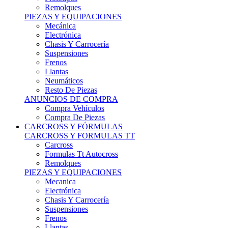
Remolques
PIEZAS Y EQUIPACIONES
Mecánica
Electrónica
Chasis Y Carrocería
Suspensiones
Frenos
Llantas
Neumáticos
Resto De Piezas
ANUNCIOS DE COMPRA
Compra Vehículos
Compra De Piezas
CARCROSS Y FÓRMULAS
CARCROSS Y FORMULAS TT
Carcross
Formulas Tt Autocross
Remolques
PIEZAS Y EQUIPACIONES
Mecanica
Electrónica
Chasis Y Carrocería
Suspensiones
Frenos
Llantas