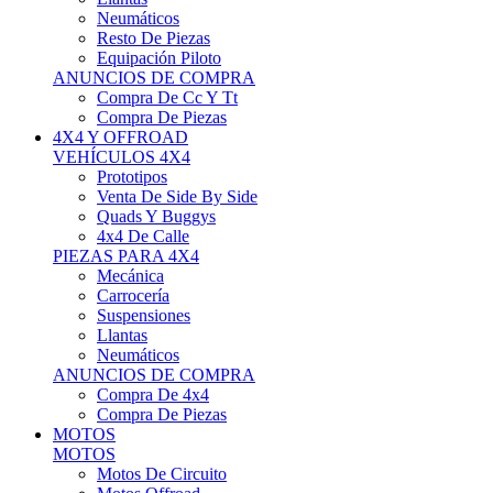
Neumáticos
Resto De Piezas
Equipación Piloto
ANUNCIOS DE COMPRA
Compra De Cc Y Tt
Compra De Piezas
4X4 Y OFFROAD
VEHÍCULOS 4X4
Prototipos
Venta De Side By Side
Quads Y Buggys
4x4 De Calle
PIEZAS PARA 4X4
Mecánica
Carrocería
Suspensiones
Llantas
Neumáticos
ANUNCIOS DE COMPRA
Compra De 4x4
Compra De Piezas
MOTOS
MOTOS
Motos De Circuito