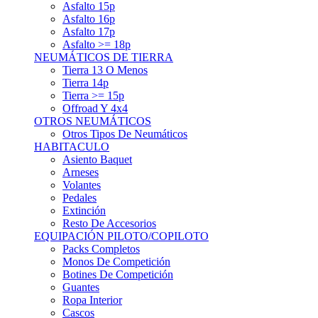
Asfalto 15p
Asfalto 16p
Asfalto 17p
Asfalto >= 18p
NEUMÁTICOS DE TIERRA
Tierra 13 O Menos
Tierra 14p
Tierra >= 15p
Offroad Y 4x4
OTROS NEUMÁTICOS
Otros Tipos De Neumáticos
HABITACULO
Asiento Baquet
Arneses
Volantes
Pedales
Extinción
Resto De Accesorios
EQUIPACIÓN PILOTO/COPILOTO
Packs Completos
Monos De Competición
Botines De Competición
Guantes
Ropa Interior
Cascos