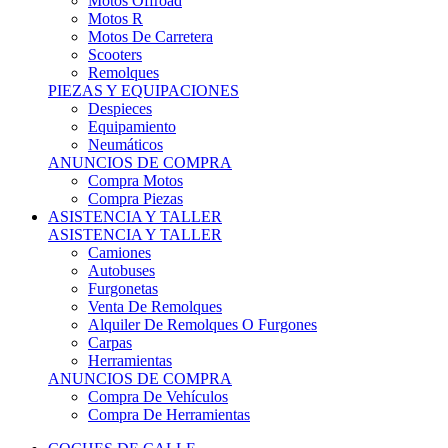
Motos Offroad
Motos R
Motos De Carretera
Scooters
Remolques
PIEZAS Y EQUIPACIONES
Despieces
Equipamiento
Neumáticos
ANUNCIOS DE COMPRA
Compra Motos
Compra Piezas
ASISTENCIA Y TALLER
ASISTENCIA Y TALLER
Camiones
Autobuses
Furgonetas
Venta De Remolques
Alquiler De Remolques O Furgones
Carpas
Herramientas
ANUNCIOS DE COMPRA
Compra De Vehículos
Compra De Herramientas