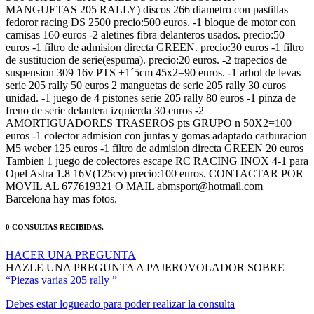
MANGUETAS 205 RALLY) discos 266 diametro con pastillas
fedoror racing DS 2500 precio:500 euros. -1 bloque de motor con
camisas 160 euros -2 aletines fibra delanteros usados. precio:50
euros -1 filtro de admision directa GREEN. precio:30 euros -1 filtro
de sustitucion de serie(espuma). precio:20 euros. -2 trapecios de
suspension 309 16v PTS +1´5cm 45x2=90 euros. -1 arbol de levas
serie 205 rally 50 euros 2 manguetas de serie 205 rally 30 euros
unidad. -1 juego de 4 pistones serie 205 rally 80 euros -1 pinza de
freno de serie delantera izquierda 30 euros -2
AMORTIGUADORES TRASEROS pts GRUPO n 50X2=100
euros -1 colector admision con juntas y gomas adaptado carburacion
M5 weber 125 euros -1 filtro de admision directa GREEN 20 euros
Tambien 1 juego de colectores escape RC RACING INOX 4-1 para
Opel Astra 1.8 16V(125cv) precio:100 euros. CONTACTAR POR
MOVIL AL 677619321 O MAIL abmsport@hotmail.com
Barcelona hay mas fotos.
0 CONSULTAS RECIBIDAS.
HACER UNA PREGUNTA
HAZLE UNA PREGUNTA A PAJEROVOLADOR SOBRE
“Piezas varias 205 rally ”
Debes estar logueado para poder realizar la consulta