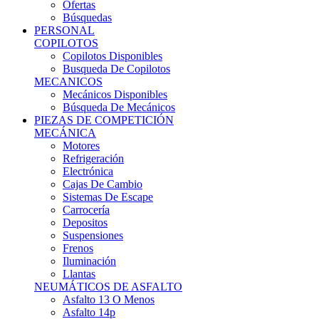
Ofertas
Búsquedas
PERSONAL
COPILOTOS
Copilotos Disponibles
Busqueda De Copilotos
MECANICOS
Mecánicos Disponibles
Búsqueda De Mecánicos
PIEZAS DE COMPETICIÓN
MECÁNICA
Motores
Refrigeración
Electrónica
Cajas De Cambio
Sistemas De Escape
Carrocería
Depositos
Suspensiones
Frenos
Iluminación
Llantas
NEUMÁTICOS DE ASFALTO
Asfalto 13 O Menos
Asfalto 14p