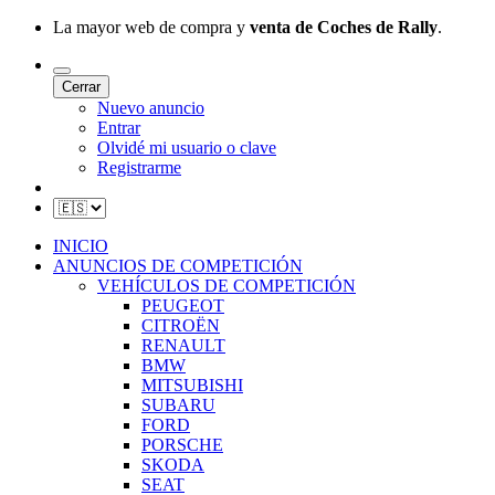
La mayor web de compra y
venta de Coches de Rally
.
Cerrar
Nuevo anuncio
Entrar
Olvidé mi usuario o clave
Registrarme
INICIO
ANUNCIOS DE COMPETICIÓN
VEHÍCULOS DE COMPETICIÓN
PEUGEOT
CITROËN
RENAULT
BMW
MITSUBISHI
SUBARU
FORD
PORSCHE
SKODA
SEAT