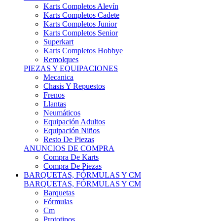
Karts Completos Alevín
Karts Completos Cadete
Karts Completos Junior
Karts Completos Senior
Superkart
Karts Completos Hobbye
Remolques
PIEZAS Y EQUIPACIONES
Mecanica
Chasis Y Repuestos
Frenos
Llantas
Neumáticos
Equipación Adultos
Equipación Niños
Resto De Piezas
ANUNCIOS DE COMPRA
Compra De Karts
Compra De Piezas
BARQUETAS, FÓRMULAS Y CM
BARQUETAS, FÓRMULAS Y CM
Barquetas
Fórmulas
Cm
Prototipos