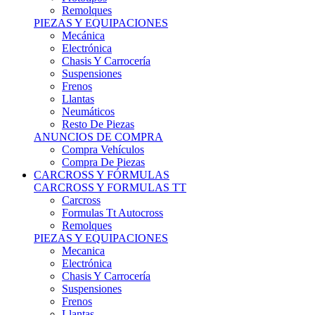
Remolques
PIEZAS Y EQUIPACIONES
Mecánica
Electrónica
Chasis Y Carrocería
Suspensiones
Frenos
Llantas
Neumáticos
Resto De Piezas
ANUNCIOS DE COMPRA
Compra Vehículos
Compra De Piezas
CARCROSS Y FÓRMULAS
CARCROSS Y FORMULAS TT
Carcross
Formulas Tt Autocross
Remolques
PIEZAS Y EQUIPACIONES
Mecanica
Electrónica
Chasis Y Carrocería
Suspensiones
Frenos
Llantas