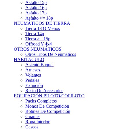
Asfalto 15p
Asfalto 16p
Asfalto 17p
Asfalto >= 18p
NEUMÁTICOS DE TIERRA
Tierra 13 O Menos
Tierra 14p
Tierra >= 15p
Offroad Y 4x4
OTROS NEUMÁTICOS
Otros Tipos De Neumáticos
HABITACULO
Asiento Baquet
Arneses
Volantes
Pedales
Extinción
Resto De Accesorios
EQUIPACIÓN PILOTO/COPILOTO
Packs Completos
Monos De Competición
Botines De Competición
Guantes
Ropa Interior
Cascos