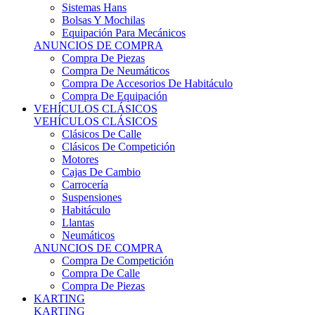
Sistemas Hans
Bolsas Y Mochilas
Equipación Para Mecánicos
ANUNCIOS DE COMPRA
Compra De Piezas
Compra De Neumáticos
Compra De Accesorios De Habitáculo
Compra De Equipación
VEHÍCULOS CLÁSICOS
VEHÍCULOS CLÁSICOS
Clásicos De Calle
Clásicos De Competición
Motores
Cajas De Cambio
Carrocería
Suspensiones
Habitáculo
Llantas
Neumáticos
ANUNCIOS DE COMPRA
Compra De Competición
Compra De Calle
Compra De Piezas
KARTING
KARTING