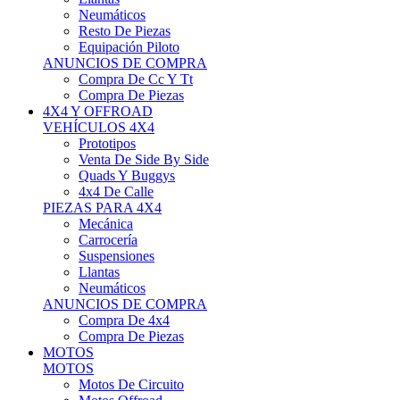
Neumáticos
Resto De Piezas
Equipación Piloto
ANUNCIOS DE COMPRA
Compra De Cc Y Tt
Compra De Piezas
4X4 Y OFFROAD
VEHÍCULOS 4X4
Prototipos
Venta De Side By Side
Quads Y Buggys
4x4 De Calle
PIEZAS PARA 4X4
Mecánica
Carrocería
Suspensiones
Llantas
Neumáticos
ANUNCIOS DE COMPRA
Compra De 4x4
Compra De Piezas
MOTOS
MOTOS
Motos De Circuito