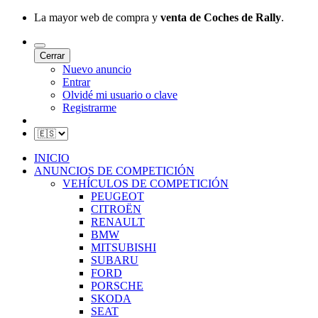
La mayor web de compra y
venta de Coches de Rally
.
Cerrar
Nuevo anuncio
Entrar
Olvidé mi usuario o clave
Registrarme
INICIO
ANUNCIOS DE COMPETICIÓN
VEHÍCULOS DE COMPETICIÓN
PEUGEOT
CITROËN
RENAULT
BMW
MITSUBISHI
SUBARU
FORD
PORSCHE
SKODA
SEAT