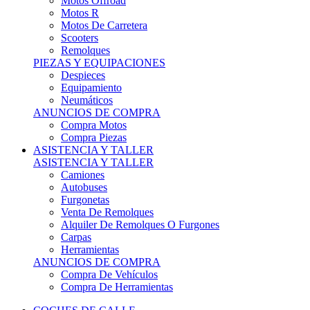
Motos Offroad
Motos R
Motos De Carretera
Scooters
Remolques
PIEZAS Y EQUIPACIONES
Despieces
Equipamiento
Neumáticos
ANUNCIOS DE COMPRA
Compra Motos
Compra Piezas
ASISTENCIA Y TALLER
ASISTENCIA Y TALLER
Camiones
Autobuses
Furgonetas
Venta De Remolques
Alquiler De Remolques O Furgones
Carpas
Herramientas
ANUNCIOS DE COMPRA
Compra De Vehículos
Compra De Herramientas