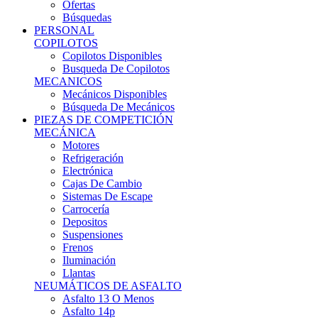
Ofertas
Búsquedas
PERSONAL
COPILOTOS
Copilotos Disponibles
Busqueda De Copilotos
MECANICOS
Mecánicos Disponibles
Búsqueda De Mecánicos
PIEZAS DE COMPETICIÓN
MECÁNICA
Motores
Refrigeración
Electrónica
Cajas De Cambio
Sistemas De Escape
Carrocería
Depositos
Suspensiones
Frenos
Iluminación
Llantas
NEUMÁTICOS DE ASFALTO
Asfalto 13 O Menos
Asfalto 14p