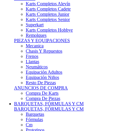
Karts Completos Alevín
Karts Completos Cadete
Karts Completos Junior
Karts Completos Senior
Superkart
Karts Completos Hobbye
Remolques
PIEZAS Y EQUIPACIONES
Mecanica
Chasis Y Repuestos
Frenos
Llantas
Neumáticos
Equipación Adultos
Equipación Niños
Resto De Piezas
ANUNCIOS DE COMPRA
Compra De Karts
Compra De Piezas
BARQUETAS, FÓRMULAS Y CM
BARQUETAS, FÓRMULAS Y CM
Barquetas
Fórmulas
Cm
Prototipos