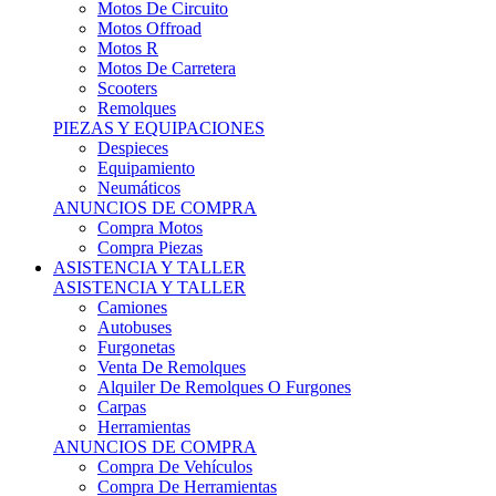
Motos Offroad
Motos R
Motos De Carretera
Scooters
Remolques
PIEZAS Y EQUIPACIONES
Despieces
Equipamiento
Neumáticos
ANUNCIOS DE COMPRA
Compra Motos
Compra Piezas
ASISTENCIA Y TALLER
ASISTENCIA Y TALLER
Camiones
Autobuses
Furgonetas
Venta De Remolques
Alquiler De Remolques O Furgones
Carpas
Herramientas
ANUNCIOS DE COMPRA
Compra De Vehículos
Compra De Herramientas