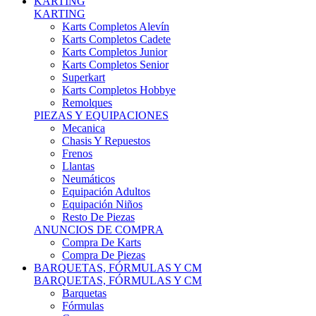
Karts Completos Alevín
Karts Completos Cadete
Karts Completos Junior
Karts Completos Senior
Superkart
Karts Completos Hobbye
Remolques
PIEZAS Y EQUIPACIONES
Mecanica
Chasis Y Repuestos
Frenos
Llantas
Neumáticos
Equipación Adultos
Equipación Niños
Resto De Piezas
ANUNCIOS DE COMPRA
Compra De Karts
Compra De Piezas
BARQUETAS, FÓRMULAS Y CM
BARQUETAS, FÓRMULAS Y CM
Barquetas
Fórmulas
Cm
Prototipos