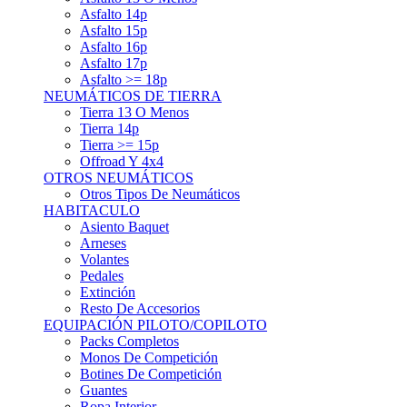
Asfalto 15p
Asfalto 16p
Asfalto 17p
Asfalto >= 18p
NEUMÁTICOS DE TIERRA
Tierra 13 O Menos
Tierra 14p
Tierra >= 15p
Offroad Y 4x4
OTROS NEUMÁTICOS
Otros Tipos De Neumáticos
HABITACULO
Asiento Baquet
Arneses
Volantes
Pedales
Extinción
Resto De Accesorios
EQUIPACIÓN PILOTO/COPILOTO
Packs Completos
Monos De Competición
Botines De Competición
Guantes
Ropa Interior
Cascos