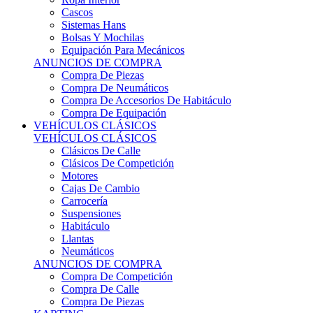
Sistemas Hans
Bolsas Y Mochilas
Equipación Para Mecánicos
ANUNCIOS DE COMPRA
Compra De Piezas
Compra De Neumáticos
Compra De Accesorios De Habitáculo
Compra De Equipación
VEHÍCULOS CLÁSICOS
VEHÍCULOS CLÁSICOS
Clásicos De Calle
Clásicos De Competición
Motores
Cajas De Cambio
Carrocería
Suspensiones
Habitáculo
Llantas
Neumáticos
ANUNCIOS DE COMPRA
Compra De Competición
Compra De Calle
Compra De Piezas
KARTING
KARTING