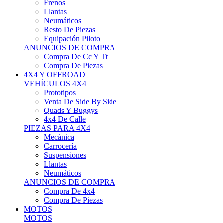
Neumáticos
Resto De Piezas
Equipación Piloto
ANUNCIOS DE COMPRA
Compra De Cc Y Tt
Compra De Piezas
4X4 Y OFFROAD
VEHÍCULOS 4X4
Prototipos
Venta De Side By Side
Quads Y Buggys
4x4 De Calle
PIEZAS PARA 4X4
Mecánica
Carrocería
Suspensiones
Llantas
Neumáticos
ANUNCIOS DE COMPRA
Compra De 4x4
Compra De Piezas
MOTOS
MOTOS
Motos De Circuito