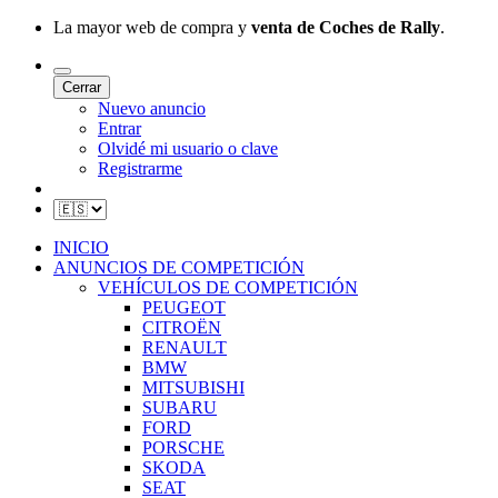
La mayor web de compra y
venta de Coches de Rally
.
Cerrar
Nuevo anuncio
Entrar
Olvidé mi usuario o clave
Registrarme
INICIO
ANUNCIOS DE COMPETICIÓN
VEHÍCULOS DE COMPETICIÓN
PEUGEOT
CITROËN
RENAULT
BMW
MITSUBISHI
SUBARU
FORD
PORSCHE
SKODA
SEAT