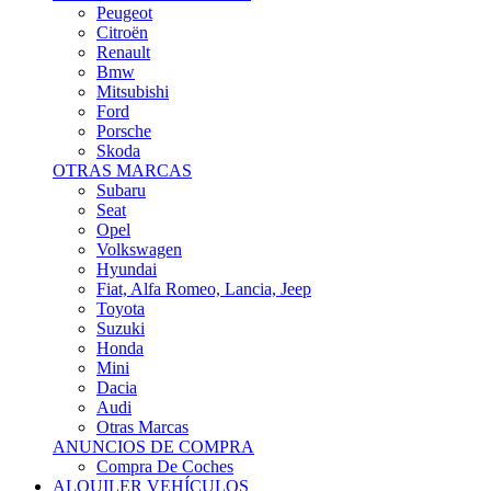
Citroën
Renault
Bmw
Mitsubishi
Ford
Porsche
Skoda
OTRAS MARCAS
Subaru
Seat
Opel
Volkswagen
Hyundai
Fiat, Alfa Romeo, Lancia, Jeep
Toyota
Suzuki
Honda
Mini
Dacia
Audi
Otras Marcas
ANUNCIOS DE COMPRA
Compra De Coches
ALQUILER VEHÍCULOS
ALQUILER VEHÍCULOS