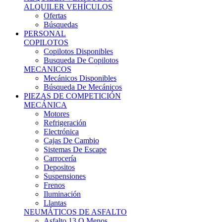
Ofertas
Búsquedas
PERSONAL
COPILOTOS
Copilotos Disponibles
Busqueda De Copilotos
MECANICOS
Mecánicos Disponibles
Búsqueda De Mecánicos
PIEZAS DE COMPETICIÓN
MECÁNICA
Motores
Refrigeración
Electrónica
Cajas De Cambio
Sistemas De Escape
Carrocería
Depositos
Suspensiones
Frenos
Iluminación
Llantas
NEUMÁTICOS DE ASFALTO
Asfalto 13 O Menos
Asfalto 14p