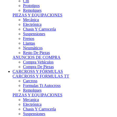
Remolques
PIEZAS Y EQUIPACIONES
Mecánica
Electrónica
Chasis Y Carrocería
Suspensiones
Frenos
Llantas
Neumáticos
Resto De Piezas
ANUNCIOS DE COMPRA
Compra Vehículos
Compra De Piezas
CARCROSS Y FÓRMULAS
CARCROSS Y FORMULAS TT
Carcross
Formulas Tt Autocross
Remolques
PIEZAS Y EQUIPACIONES
Mecanica
Electrónica
Chasis Y Carrocería
Suspensiones
Frenos
Llantas