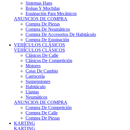
Sistemas Hans
Bolsas Y Mochilas
Equipación Para Mecánicos
ANUNCIOS DE COMPRA
Compra De Piezas
Compra De Neumáticos
Compra De Accesorios De Habitáculo
Compra De Equipación
VEHÍCULOS CLÁSICOS
VEHÍCULOS CLÁSICOS
Clásicos De Calle
Clásicos De Competición
Motores
Cajas De Cambio
Carrocería
Suspensiones
Habitáculo
Llantas
Neumáticos
ANUNCIOS DE COMPRA
Compra De Competición
Compra De Calle
Compra De Piezas
KARTING
KARTING