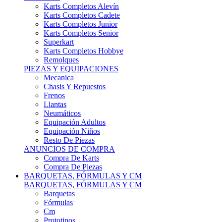
Karts Completos Alevín
Karts Completos Cadete
Karts Completos Junior
Karts Completos Senior
Superkart
Karts Completos Hobbye
Remolques
PIEZAS Y EQUIPACIONES
Mecanica
Chasis Y Repuestos
Frenos
Llantas
Neumáticos
Equipación Adultos
Equipación Niños
Resto De Piezas
ANUNCIOS DE COMPRA
Compra De Karts
Compra De Piezas
BARQUETAS, FÓRMULAS Y CM
BARQUETAS, FÓRMULAS Y CM
Barquetas
Fórmulas
Cm
Prototipos