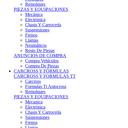
Remolques
PIEZAS Y EQUIPACIONES
Mecánica
Electrónica
Chasis Y Carrocería
Suspensiones
Frenos
Llantas
Neumáticos
Resto De Piezas
ANUNCIOS DE COMPRA
Compra Vehículos
Compra De Piezas
CARCROSS Y FÓRMULAS
CARCROSS Y FORMULAS TT
Carcross
Formulas Tt Autocross
Remolques
PIEZAS Y EQUIPACIONES
Mecanica
Electrónica
Chasis Y Carrocería
Suspensiones
Frenos
Llantas