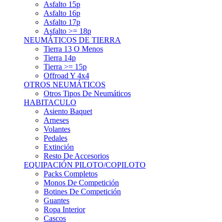
Asfalto 15p
Asfalto 16p
Asfalto 17p
Asfalto >= 18p
NEUMÁTICOS DE TIERRA
Tierra 13 O Menos
Tierra 14p
Tierra >= 15p
Offroad Y 4x4
OTROS NEUMÁTICOS
Otros Tipos De Neumáticos
HABITACULO
Asiento Baquet
Arneses
Volantes
Pedales
Extinción
Resto De Accesorios
EQUIPACIÓN PILOTO/COPILOTO
Packs Completos
Monos De Competición
Botines De Competición
Guantes
Ropa Interior
Cascos