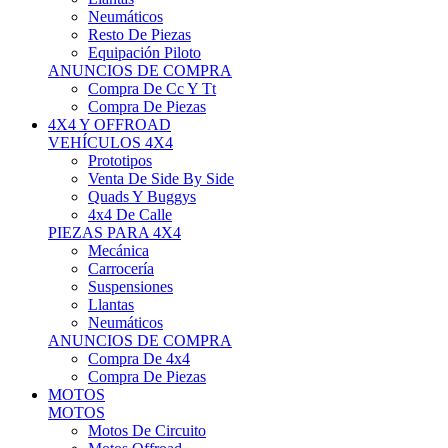
Neumáticos
Resto De Piezas
Equipación Piloto
ANUNCIOS DE COMPRA
Compra De Cc Y Tt
Compra De Piezas
4X4 Y OFFROAD
VEHÍCULOS 4X4
Prototipos
Venta De Side By Side
Quads Y Buggys
4x4 De Calle
PIEZAS PARA 4X4
Mecánica
Carrocería
Suspensiones
Llantas
Neumáticos
ANUNCIOS DE COMPRA
Compra De 4x4
Compra De Piezas
MOTOS
MOTOS
Motos De Circuito