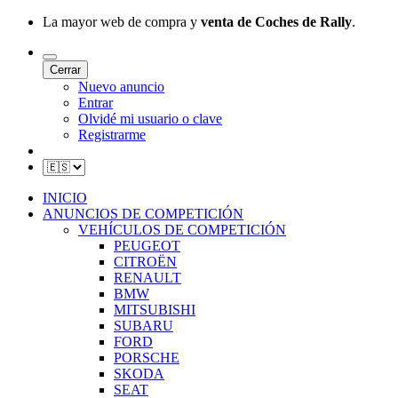
La mayor web de compra y
venta de Coches de Rally
.
Cerrar
Nuevo anuncio
Entrar
Olvidé mi usuario o clave
Registrarme
INICIO
ANUNCIOS DE COMPETICIÓN
VEHÍCULOS DE COMPETICIÓN
PEUGEOT
CITROËN
RENAULT
BMW
MITSUBISHI
SUBARU
FORD
PORSCHE
SKODA
SEAT