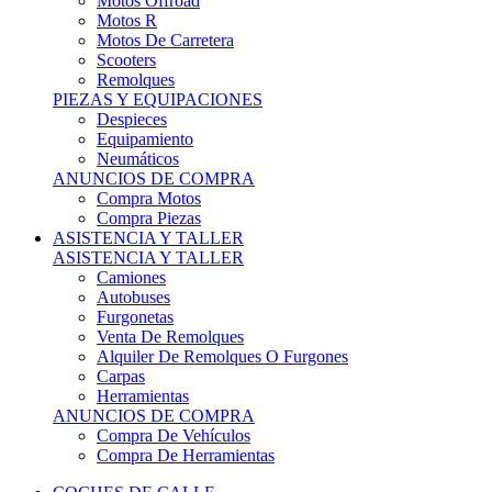
Motos Offroad
Motos R
Motos De Carretera
Scooters
Remolques
PIEZAS Y EQUIPACIONES
Despieces
Equipamiento
Neumáticos
ANUNCIOS DE COMPRA
Compra Motos
Compra Piezas
ASISTENCIA Y TALLER
ASISTENCIA Y TALLER
Camiones
Autobuses
Furgonetas
Venta De Remolques
Alquiler De Remolques O Furgones
Carpas
Herramientas
ANUNCIOS DE COMPRA
Compra De Vehículos
Compra De Herramientas