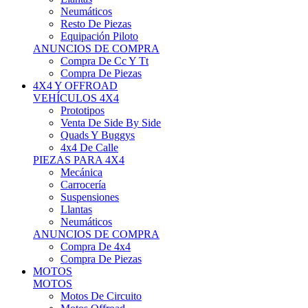
Neumáticos
Resto De Piezas
Equipación Piloto
ANUNCIOS DE COMPRA
Compra De Cc Y Tt
Compra De Piezas
4X4 Y OFFROAD
VEHÍCULOS 4X4
Prototipos
Venta De Side By Side
Quads Y Buggys
4x4 De Calle
PIEZAS PARA 4X4
Mecánica
Carrocería
Suspensiones
Llantas
Neumáticos
ANUNCIOS DE COMPRA
Compra De 4x4
Compra De Piezas
MOTOS
MOTOS
Motos De Circuito