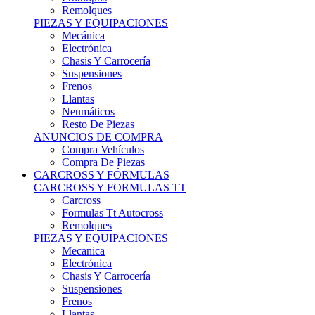
Remolques
PIEZAS Y EQUIPACIONES
Mecánica
Electrónica
Chasis Y Carrocería
Suspensiones
Frenos
Llantas
Neumáticos
Resto De Piezas
ANUNCIOS DE COMPRA
Compra Vehículos
Compra De Piezas
CARCROSS Y FÓRMULAS
CARCROSS Y FORMULAS TT
Carcross
Formulas Tt Autocross
Remolques
PIEZAS Y EQUIPACIONES
Mecanica
Electrónica
Chasis Y Carrocería
Suspensiones
Frenos
Llantas