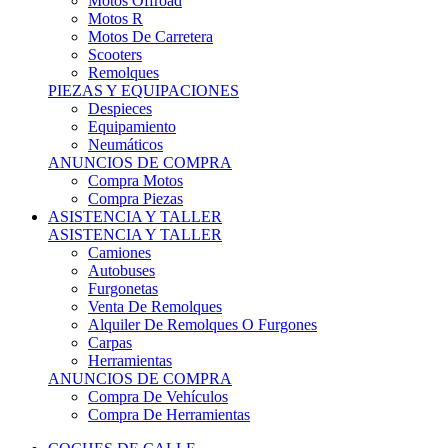
Motos Offroad
Motos R
Motos De Carretera
Scooters
Remolques
PIEZAS Y EQUIPACIONES
Despieces
Equipamiento
Neumáticos
ANUNCIOS DE COMPRA
Compra Motos
Compra Piezas
ASISTENCIA Y TALLER
ASISTENCIA Y TALLER
Camiones
Autobuses
Furgonetas
Venta De Remolques
Alquiler De Remolques O Furgones
Carpas
Herramientas
ANUNCIOS DE COMPRA
Compra De Vehículos
Compra De Herramientas