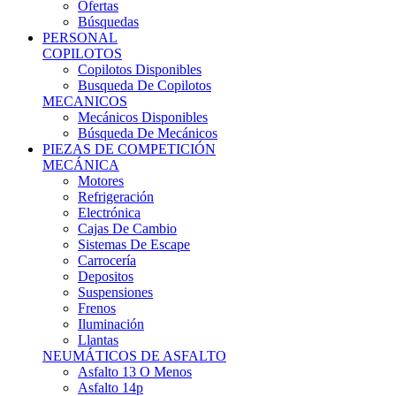
Ofertas
Búsquedas
PERSONAL
COPILOTOS
Copilotos Disponibles
Busqueda De Copilotos
MECANICOS
Mecánicos Disponibles
Búsqueda De Mecánicos
PIEZAS DE COMPETICIÓN
MECÁNICA
Motores
Refrigeración
Electrónica
Cajas De Cambio
Sistemas De Escape
Carrocería
Depositos
Suspensiones
Frenos
Iluminación
Llantas
NEUMÁTICOS DE ASFALTO
Asfalto 13 O Menos
Asfalto 14p