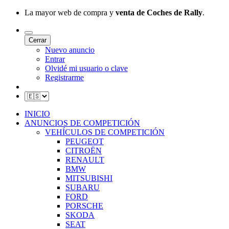
La mayor web de compra y
venta de Coches de Rally
.
Cerrar
Nuevo anuncio
Entrar
Olvidé mi usuario o clave
Registrarme
INICIO
ANUNCIOS DE COMPETICIÓN
VEHÍCULOS DE COMPETICIÓN
PEUGEOT
CITROËN
RENAULT
BMW
MITSUBISHI
SUBARU
FORD
PORSCHE
SKODA
SEAT