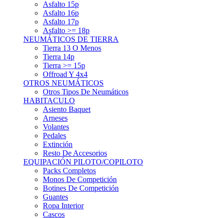
Asfalto 15p
Asfalto 16p
Asfalto 17p
Asfalto >= 18p
NEUMÁTICOS DE TIERRA
Tierra 13 O Menos
Tierra 14p
Tierra >= 15p
Offroad Y 4x4
OTROS NEUMÁTICOS
Otros Tipos De Neumáticos
HABITACULO
Asiento Baquet
Arneses
Volantes
Pedales
Extinción
Resto De Accesorios
EQUIPACIÓN PILOTO/COPILOTO
Packs Completos
Monos De Competición
Botines De Competición
Guantes
Ropa Interior
Cascos