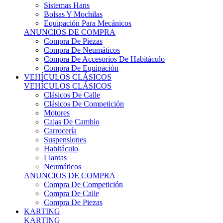
Sistemas Hans
Bolsas Y Mochilas
Equipación Para Mecánicos
ANUNCIOS DE COMPRA
Compra De Piezas
Compra De Neumáticos
Compra De Accesorios De Habitáculo
Compra De Equipación
VEHÍCULOS CLÁSICOS
VEHÍCULOS CLÁSICOS
Clásicos De Calle
Clásicos De Competición
Motores
Cajas De Cambio
Carrocería
Suspensiones
Habitáculo
Llantas
Neumáticos
ANUNCIOS DE COMPRA
Compra De Competición
Compra De Calle
Compra De Piezas
KARTING
KARTING