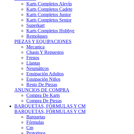
Karts Completos Alevín
Karts Completos Cadete
Karts Completos Junior
Karts Completos Senior
Superkart
Karts Completos Hobbye
Remolques
PIEZAS Y EQUIPACIONES
Mecanica
Chasis Y Repuestos
Frenos
Llantas
Neumáticos
Equipación Adultos
Equipación Niños
Resto De Piezas
ANUNCIOS DE COMPRA
Compra De Karts
Compra De Piezas
BARQUETAS, FÓRMULAS Y CM
BARQUETAS, FÓRMULAS Y CM
Barquetas
Fórmulas
Cm
Prototipos