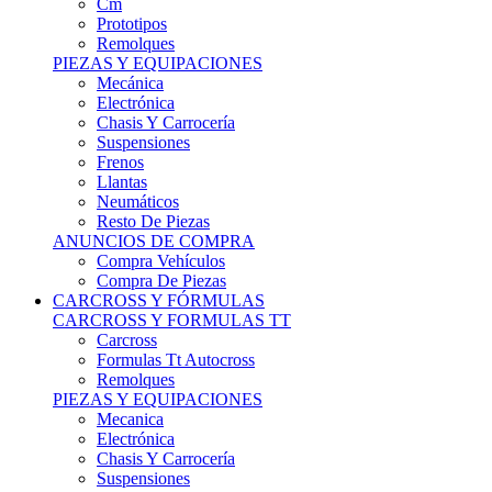
Remolques
PIEZAS Y EQUIPACIONES
Mecánica
Electrónica
Chasis Y Carrocería
Suspensiones
Frenos
Llantas
Neumáticos
Resto De Piezas
ANUNCIOS DE COMPRA
Compra Vehículos
Compra De Piezas
CARCROSS Y FÓRMULAS
CARCROSS Y FORMULAS TT
Carcross
Formulas Tt Autocross
Remolques
PIEZAS Y EQUIPACIONES
Mecanica
Electrónica
Chasis Y Carrocería
Suspensiones
Frenos
Llantas