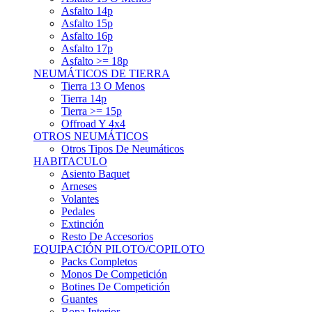
Asfalto 15p
Asfalto 16p
Asfalto 17p
Asfalto >= 18p
NEUMÁTICOS DE TIERRA
Tierra 13 O Menos
Tierra 14p
Tierra >= 15p
Offroad Y 4x4
OTROS NEUMÁTICOS
Otros Tipos De Neumáticos
HABITACULO
Asiento Baquet
Arneses
Volantes
Pedales
Extinción
Resto De Accesorios
EQUIPACIÓN PILOTO/COPILOTO
Packs Completos
Monos De Competición
Botines De Competición
Guantes
Ropa Interior
Cascos