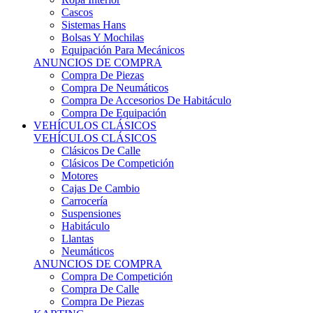
Sistemas Hans
Bolsas Y Mochilas
Equipación Para Mecánicos
ANUNCIOS DE COMPRA
Compra De Piezas
Compra De Neumáticos
Compra De Accesorios De Habitáculo
Compra De Equipación
VEHÍCULOS CLÁSICOS
VEHÍCULOS CLÁSICOS
Clásicos De Calle
Clásicos De Competición
Motores
Cajas De Cambio
Carrocería
Suspensiones
Habitáculo
Llantas
Neumáticos
ANUNCIOS DE COMPRA
Compra De Competición
Compra De Calle
Compra De Piezas
KARTING
KARTING