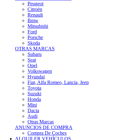
Citroën
Renault
Bmw
Mitsubishi
Ford
Porsche
Skoda
OTRAS MARCAS
Subaru
Seat
Opel
Volkswagen
Hyundai
Fiat, Alfa Romeo, Lancia, Jeep
Toyota
Suzuki
Honda
Mini
Dacia
Audi
Otras Marcas
ANUNCIOS DE COMPRA
Compra De Coches
ALQUILER VEHÍCULOS
ALQUILER VEHÍCULOS