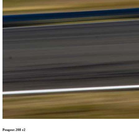
Peugeot 208 r2
En venta peugeot 208 r2 subcampeon bk r2 2019 ganador rc4 rally