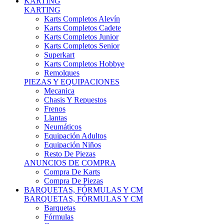
Karts Completos Alevín
Karts Completos Cadete
Karts Completos Junior
Karts Completos Senior
Superkart
Karts Completos Hobbye
Remolques
PIEZAS Y EQUIPACIONES
Mecanica
Chasis Y Repuestos
Frenos
Llantas
Neumáticos
Equipación Adultos
Equipación Niños
Resto De Piezas
ANUNCIOS DE COMPRA
Compra De Karts
Compra De Piezas
BARQUETAS, FÓRMULAS Y CM
BARQUETAS, FÓRMULAS Y CM
Barquetas
Fórmulas
Cm
Prototipos