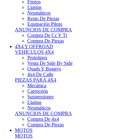
Neumáticos
Resto De Piezas
Equipación Piloto
ANUNCIOS DE COMPRA
Compra De Cc Y Tt
Compra De Piezas
4X4 Y OFFROAD
VEHÍCULOS 4X4
Prototipos
Venta De Side By Side
Quads Y Buggys
4x4 De Calle
PIEZAS PARA 4X4
Mecánica
Carrocería
Suspensiones
Llantas
Neumáticos
ANUNCIOS DE COMPRA
Compra De 4x4
Compra De Piezas
MOTOS
MOTOS
Motos De Circuito