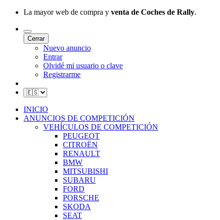
La mayor web de compra y
venta de Coches de Rally
.
Cerrar
Nuevo anuncio
Entrar
Olvidé mi usuario o clave
Registrarme
INICIO
ANUNCIOS DE COMPETICIÓN
VEHÍCULOS DE COMPETICIÓN
PEUGEOT
CITROËN
RENAULT
BMW
MITSUBISHI
SUBARU
FORD
PORSCHE
SKODA
SEAT