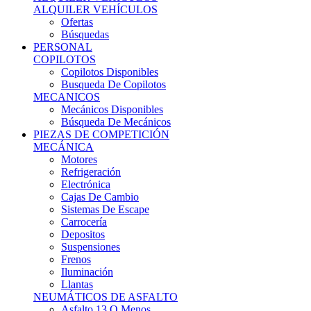
Ofertas
Búsquedas
PERSONAL
COPILOTOS
Copilotos Disponibles
Busqueda De Copilotos
MECANICOS
Mecánicos Disponibles
Búsqueda De Mecánicos
PIEZAS DE COMPETICIÓN
MECÁNICA
Motores
Refrigeración
Electrónica
Cajas De Cambio
Sistemas De Escape
Carrocería
Depositos
Suspensiones
Frenos
Iluminación
Llantas
NEUMÁTICOS DE ASFALTO
Asfalto 13 O Menos
Asfalto 14p