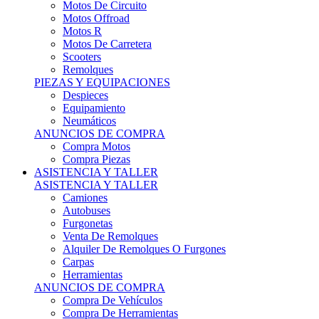
Motos Offroad
Motos R
Motos De Carretera
Scooters
Remolques
PIEZAS Y EQUIPACIONES
Despieces
Equipamiento
Neumáticos
ANUNCIOS DE COMPRA
Compra Motos
Compra Piezas
ASISTENCIA Y TALLER
ASISTENCIA Y TALLER
Camiones
Autobuses
Furgonetas
Venta De Remolques
Alquiler De Remolques O Furgones
Carpas
Herramientas
ANUNCIOS DE COMPRA
Compra De Vehículos
Compra De Herramientas