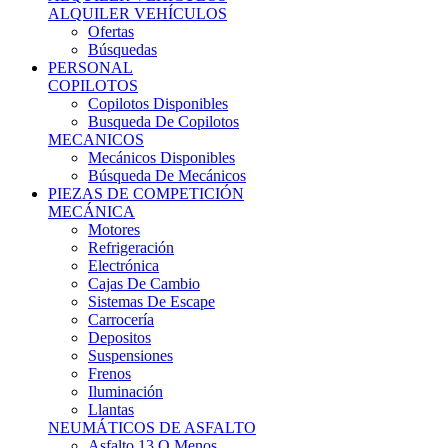
Ofertas
Búsquedas
PERSONAL
COPILOTOS
Copilotos Disponibles
Busqueda De Copilotos
MECANICOS
Mecánicos Disponibles
Búsqueda De Mecánicos
PIEZAS DE COMPETICIÓN
MECÁNICA
Motores
Refrigeración
Electrónica
Cajas De Cambio
Sistemas De Escape
Carrocería
Depositos
Suspensiones
Frenos
Iluminación
Llantas
NEUMÁTICOS DE ASFALTO
Asfalto 13 O Menos
Asfalto 14p