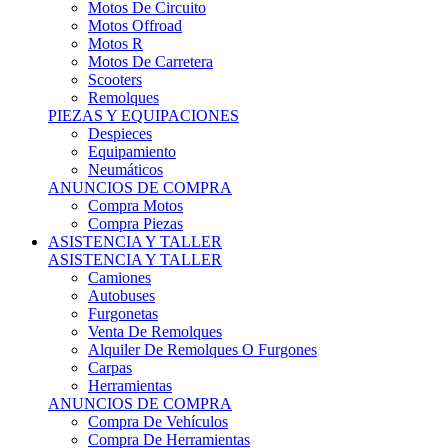
Motos Offroad
Motos R
Motos De Carretera
Scooters
Remolques
PIEZAS Y EQUIPACIONES
Despieces
Equipamiento
Neumáticos
ANUNCIOS DE COMPRA
Compra Motos
Compra Piezas
ASISTENCIA Y TALLER
ASISTENCIA Y TALLER
Camiones
Autobuses
Furgonetas
Venta De Remolques
Alquiler De Remolques O Furgones
Carpas
Herramientas
ANUNCIOS DE COMPRA
Compra De Vehículos
Compra De Herramientas