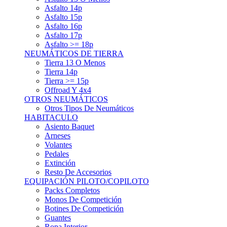
Asfalto 15p
Asfalto 16p
Asfalto 17p
Asfalto >= 18p
NEUMÁTICOS DE TIERRA
Tierra 13 O Menos
Tierra 14p
Tierra >= 15p
Offroad Y 4x4
OTROS NEUMÁTICOS
Otros Tipos De Neumáticos
HABITACULO
Asiento Baquet
Arneses
Volantes
Pedales
Extinción
Resto De Accesorios
EQUIPACIÓN PILOTO/COPILOTO
Packs Completos
Monos De Competición
Botines De Competición
Guantes
Ropa Interior
Cascos