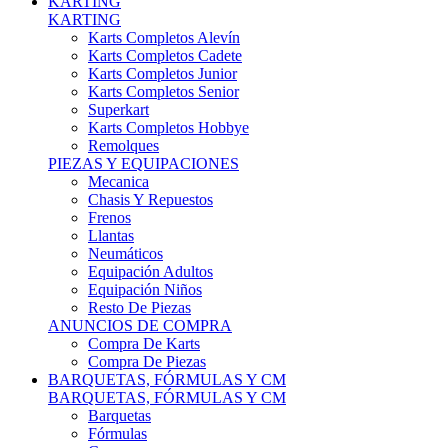
Karts Completos Alevín
Karts Completos Cadete
Karts Completos Junior
Karts Completos Senior
Superkart
Karts Completos Hobbye
Remolques
PIEZAS Y EQUIPACIONES
Mecanica
Chasis Y Repuestos
Frenos
Llantas
Neumáticos
Equipación Adultos
Equipación Niños
Resto De Piezas
ANUNCIOS DE COMPRA
Compra De Karts
Compra De Piezas
BARQUETAS, FÓRMULAS Y CM
BARQUETAS, FÓRMULAS Y CM
Barquetas
Fórmulas
Cm
Prototipos