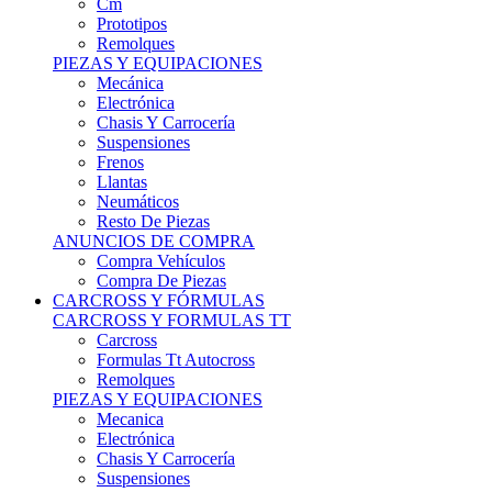
Remolques
PIEZAS Y EQUIPACIONES
Mecánica
Electrónica
Chasis Y Carrocería
Suspensiones
Frenos
Llantas
Neumáticos
Resto De Piezas
ANUNCIOS DE COMPRA
Compra Vehículos
Compra De Piezas
CARCROSS Y FÓRMULAS
CARCROSS Y FORMULAS TT
Carcross
Formulas Tt Autocross
Remolques
PIEZAS Y EQUIPACIONES
Mecanica
Electrónica
Chasis Y Carrocería
Suspensiones
Frenos
Llantas