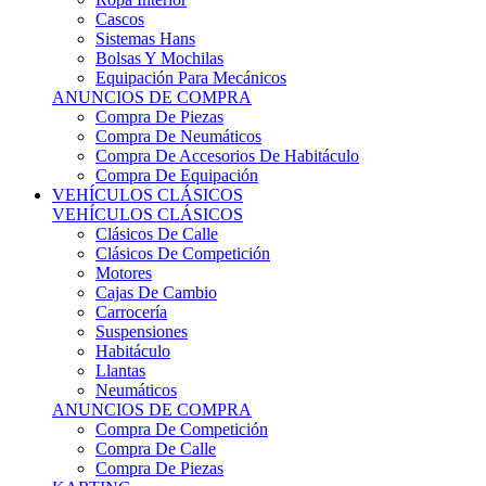
Sistemas Hans
Bolsas Y Mochilas
Equipación Para Mecánicos
ANUNCIOS DE COMPRA
Compra De Piezas
Compra De Neumáticos
Compra De Accesorios De Habitáculo
Compra De Equipación
VEHÍCULOS CLÁSICOS
VEHÍCULOS CLÁSICOS
Clásicos De Calle
Clásicos De Competición
Motores
Cajas De Cambio
Carrocería
Suspensiones
Habitáculo
Llantas
Neumáticos
ANUNCIOS DE COMPRA
Compra De Competición
Compra De Calle
Compra De Piezas
KARTING
KARTING