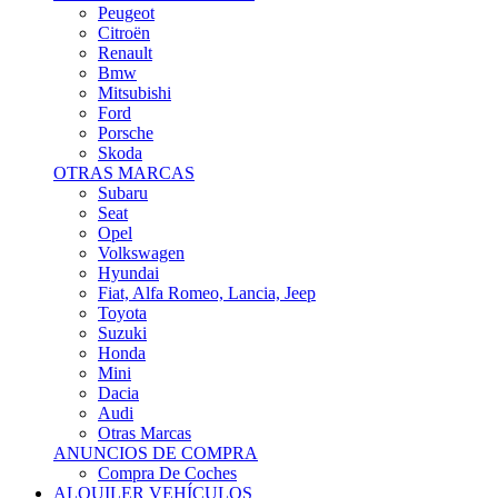
Citroën
Renault
Bmw
Mitsubishi
Ford
Porsche
Skoda
OTRAS MARCAS
Subaru
Seat
Opel
Volkswagen
Hyundai
Fiat, Alfa Romeo, Lancia, Jeep
Toyota
Suzuki
Honda
Mini
Dacia
Audi
Otras Marcas
ANUNCIOS DE COMPRA
Compra De Coches
ALQUILER VEHÍCULOS
ALQUILER VEHÍCULOS