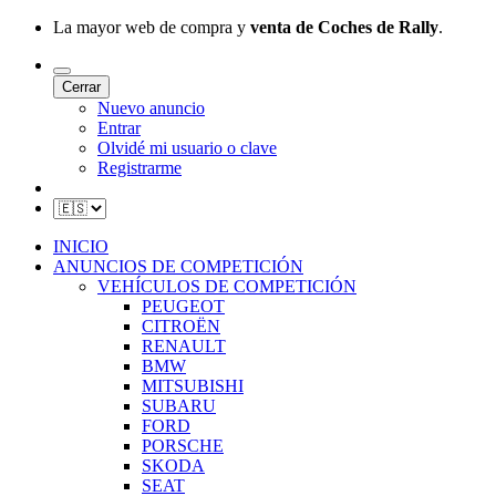
La mayor web de compra y
venta de Coches de Rally
.
Cerrar
Nuevo anuncio
Entrar
Olvidé mi usuario o clave
Registrarme
INICIO
ANUNCIOS DE COMPETICIÓN
VEHÍCULOS DE COMPETICIÓN
PEUGEOT
CITROËN
RENAULT
BMW
MITSUBISHI
SUBARU
FORD
PORSCHE
SKODA
SEAT