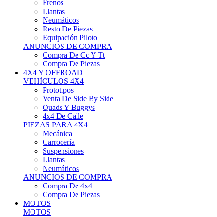
Neumáticos
Resto De Piezas
Equipación Piloto
ANUNCIOS DE COMPRA
Compra De Cc Y Tt
Compra De Piezas
4X4 Y OFFROAD
VEHÍCULOS 4X4
Prototipos
Venta De Side By Side
Quads Y Buggys
4x4 De Calle
PIEZAS PARA 4X4
Mecánica
Carrocería
Suspensiones
Llantas
Neumáticos
ANUNCIOS DE COMPRA
Compra De 4x4
Compra De Piezas
MOTOS
MOTOS
Motos De Circuito