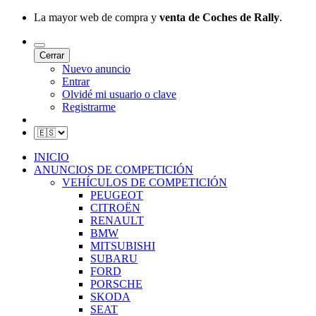
La mayor web de compra y
venta de Coches de Rally
.
Cerrar
Nuevo anuncio
Entrar
Olvidé mi usuario o clave
Registrarme
INICIO
ANUNCIOS DE COMPETICIÓN
VEHÍCULOS DE COMPETICIÓN
PEUGEOT
CITROËN
RENAULT
BMW
MITSUBISHI
SUBARU
FORD
PORSCHE
SKODA
SEAT