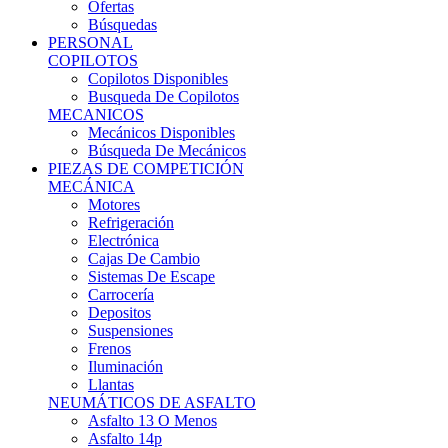
Ofertas
Búsquedas
PERSONAL
COPILOTOS
Copilotos Disponibles
Busqueda De Copilotos
MECANICOS
Mecánicos Disponibles
Búsqueda De Mecánicos
PIEZAS DE COMPETICIÓN
MECÁNICA
Motores
Refrigeración
Electrónica
Cajas De Cambio
Sistemas De Escape
Carrocería
Depositos
Suspensiones
Frenos
Iluminación
Llantas
NEUMÁTICOS DE ASFALTO
Asfalto 13 O Menos
Asfalto 14p