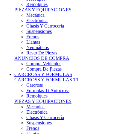
Remolques
PIEZAS Y EQUIPACIONES
Mecánica
Electrónica
Chasis Y Carrocería
Suspensiones
Frenos
Llantas
Neumáticos
Resto De Piezas
ANUNCIOS DE COMPRA
Compra Vehículos
Compra De Piezas
CARCROSS Y FÓRMULAS
CARCROSS Y FORMULAS TT
Carcross
Formulas Tt Autocross
Remolques
PIEZAS Y EQUIPACIONES
Mecanica
Electrónica
Chasis Y Carrocería
Suspensiones
Frenos
Llantas