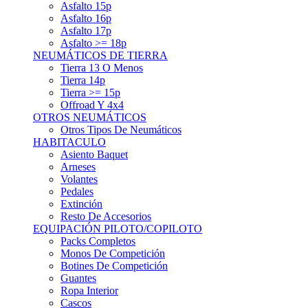
Asfalto 15p
Asfalto 16p
Asfalto 17p
Asfalto >= 18p
NEUMÁTICOS DE TIERRA
Tierra 13 O Menos
Tierra 14p
Tierra >= 15p
Offroad Y 4x4
OTROS NEUMÁTICOS
Otros Tipos De Neumáticos
HABITACULO
Asiento Baquet
Arneses
Volantes
Pedales
Extinción
Resto De Accesorios
EQUIPACIÓN PILOTO/COPILOTO
Packs Completos
Monos De Competición
Botines De Competición
Guantes
Ropa Interior
Cascos