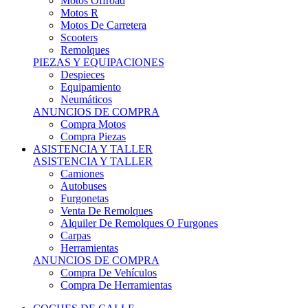
Motos Offroad
Motos R
Motos De Carretera
Scooters
Remolques
PIEZAS Y EQUIPACIONES
Despieces
Equipamiento
Neumáticos
ANUNCIOS DE COMPRA
Compra Motos
Compra Piezas
ASISTENCIA Y TALLER
ASISTENCIA Y TALLER
Camiones
Autobuses
Furgonetas
Venta De Remolques
Alquiler De Remolques O Furgones
Carpas
Herramientas
ANUNCIOS DE COMPRA
Compra De Vehículos
Compra De Herramientas