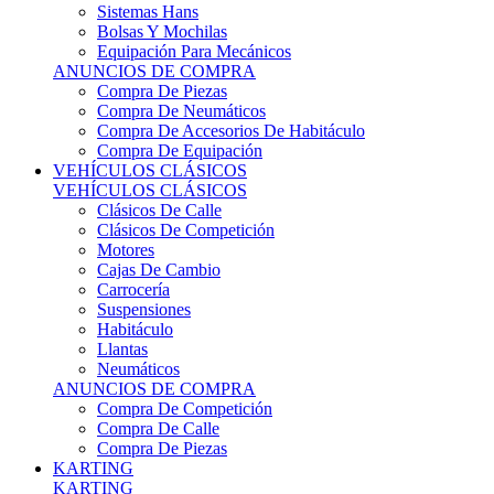
Sistemas Hans
Bolsas Y Mochilas
Equipación Para Mecánicos
ANUNCIOS DE COMPRA
Compra De Piezas
Compra De Neumáticos
Compra De Accesorios De Habitáculo
Compra De Equipación
VEHÍCULOS CLÁSICOS
VEHÍCULOS CLÁSICOS
Clásicos De Calle
Clásicos De Competición
Motores
Cajas De Cambio
Carrocería
Suspensiones
Habitáculo
Llantas
Neumáticos
ANUNCIOS DE COMPRA
Compra De Competición
Compra De Calle
Compra De Piezas
KARTING
KARTING