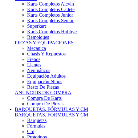
Karts Completos Alevín
Karts Completos Cadete
Karts Completos Junior
Karts Completos Senior
Superkart
Karts Completos Hobbye
Remolques
PIEZAS Y EQUIPACIONES
Mecanica
Chasis Y Repuestos
Frenos
Llantas
Neumáticos
Equipación Adultos
Equipación Niños
Resto De Piezas
ANUNCIOS DE COMPRA
Compra De Karts
Compra De Piezas
BARQUETAS, FÓRMULAS Y CM
BARQUETAS, FÓRMULAS Y CM
Barquetas
Fórmulas
Cm
Prototipos