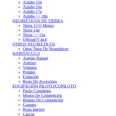
Asfalto 15p
Asfalto 16p
Asfalto 17p
Asfalto >= 18p
NEUMÁTICOS DE TIERRA
Tierra 13 O Menos
Tierra 14p
Tierra >= 15p
Offroad Y 4x4
OTROS NEUMÁTICOS
Otros Tipos De Neumáticos
HABITACULO
Asiento Baquet
Arneses
Volantes
Pedales
Extinción
Resto De Accesorios
EQUIPACIÓN PILOTO/COPILOTO
Packs Completos
Monos De Competición
Botines De Competición
Guantes
Ropa Interior
Cascos