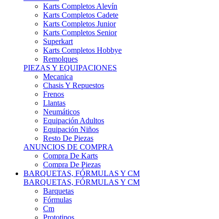
Karts Completos Alevín
Karts Completos Cadete
Karts Completos Junior
Karts Completos Senior
Superkart
Karts Completos Hobbye
Remolques
PIEZAS Y EQUIPACIONES
Mecanica
Chasis Y Repuestos
Frenos
Llantas
Neumáticos
Equipación Adultos
Equipación Niños
Resto De Piezas
ANUNCIOS DE COMPRA
Compra De Karts
Compra De Piezas
BARQUETAS, FÓRMULAS Y CM
BARQUETAS, FÓRMULAS Y CM
Barquetas
Fórmulas
Cm
Prototipos