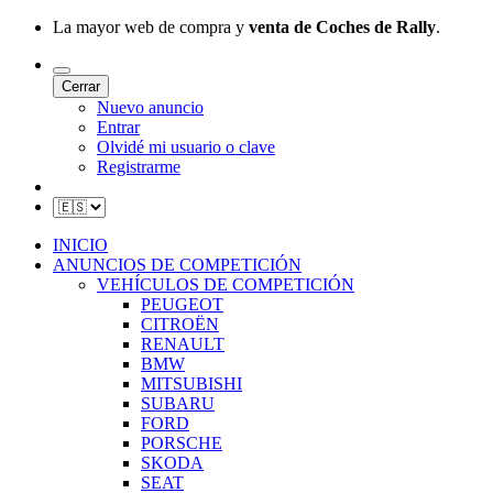
La mayor web de compra y
venta de Coches de Rally
.
Cerrar
Nuevo anuncio
Entrar
Olvidé mi usuario o clave
Registrarme
INICIO
ANUNCIOS DE COMPETICIÓN
VEHÍCULOS DE COMPETICIÓN
PEUGEOT
CITROËN
RENAULT
BMW
MITSUBISHI
SUBARU
FORD
PORSCHE
SKODA
SEAT