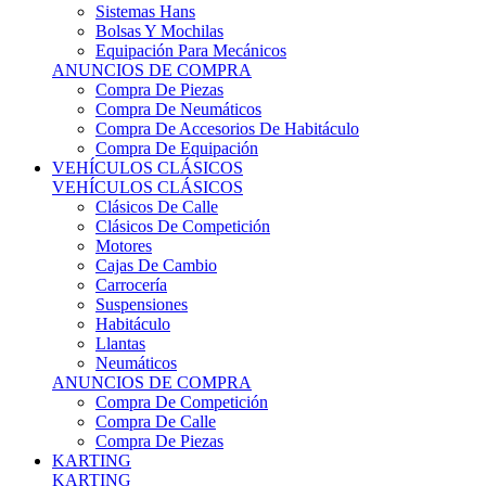
Sistemas Hans
Bolsas Y Mochilas
Equipación Para Mecánicos
ANUNCIOS DE COMPRA
Compra De Piezas
Compra De Neumáticos
Compra De Accesorios De Habitáculo
Compra De Equipación
VEHÍCULOS CLÁSICOS
VEHÍCULOS CLÁSICOS
Clásicos De Calle
Clásicos De Competición
Motores
Cajas De Cambio
Carrocería
Suspensiones
Habitáculo
Llantas
Neumáticos
ANUNCIOS DE COMPRA
Compra De Competición
Compra De Calle
Compra De Piezas
KARTING
KARTING