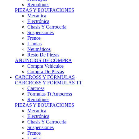
Remolques
PIEZAS Y EQUIPACIONES
Mecánica
Electrónica
Chasis Y Carrocería
Suspensiones
Frenos
Llantas
Neumáticos
Resto De Piezas
ANUNCIOS DE COMPRA
Compra Vehículos
Compra De Piezas
CARCROSS Y FÓRMULAS
CARCROSS Y FORMULAS TT
Carcross
Formulas Tt Autocross
Remolques
PIEZAS Y EQUIPACIONES
Mecanica
Electrónica
Chasis Y Carrocería
Suspensiones
Frenos
Llantas