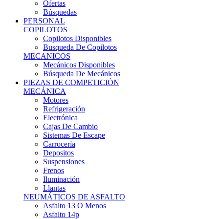
Ofertas
Búsquedas
PERSONAL
COPILOTOS
Copilotos Disponibles
Busqueda De Copilotos
MECANICOS
Mecánicos Disponibles
Búsqueda De Mecánicos
PIEZAS DE COMPETICIÓN
MECÁNICA
Motores
Refrigeración
Electrónica
Cajas De Cambio
Sistemas De Escape
Carrocería
Depositos
Suspensiones
Frenos
Iluminación
Llantas
NEUMÁTICOS DE ASFALTO
Asfalto 13 O Menos
Asfalto 14p