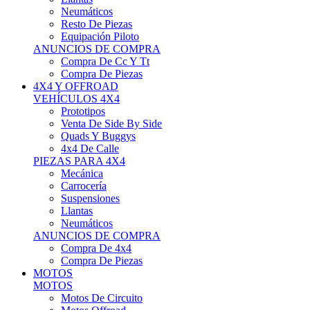
Neumáticos
Resto De Piezas
Equipación Piloto
ANUNCIOS DE COMPRA
Compra De Cc Y Tt
Compra De Piezas
4X4 Y OFFROAD
VEHÍCULOS 4X4
Prototipos
Venta De Side By Side
Quads Y Buggys
4x4 De Calle
PIEZAS PARA 4X4
Mecánica
Carrocería
Suspensiones
Llantas
Neumáticos
ANUNCIOS DE COMPRA
Compra De 4x4
Compra De Piezas
MOTOS
MOTOS
Motos De Circuito