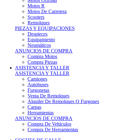
Motos Offroad
Motos R
Motos De Carretera
Scooters
Remolques
PIEZAS Y EQUIPACIONES
Despieces
Equipamiento
Neumáticos
ANUNCIOS DE COMPRA
Compra Motos
Compra Piezas
ASISTENCIA Y TALLER
ASISTENCIA Y TALLER
Camiones
Autobuses
Furgonetas
Venta De Remolques
Alquiler De Remolques O Furgones
Carpas
Herramientas
ANUNCIOS DE COMPRA
Compra De Vehículos
Compra De Herramientas