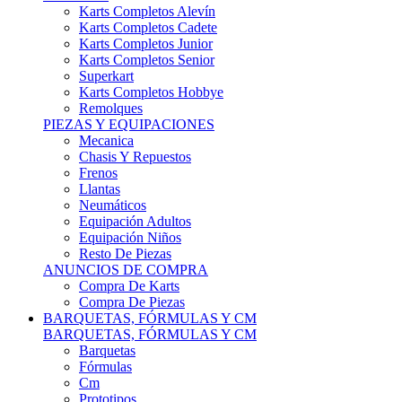
Karts Completos Alevín
Karts Completos Cadete
Karts Completos Junior
Karts Completos Senior
Superkart
Karts Completos Hobbye
Remolques
PIEZAS Y EQUIPACIONES
Mecanica
Chasis Y Repuestos
Frenos
Llantas
Neumáticos
Equipación Adultos
Equipación Niños
Resto De Piezas
ANUNCIOS DE COMPRA
Compra De Karts
Compra De Piezas
BARQUETAS, FÓRMULAS Y CM
BARQUETAS, FÓRMULAS Y CM
Barquetas
Fórmulas
Cm
Prototipos