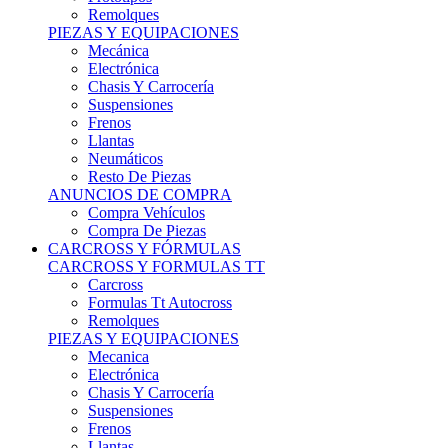
Remolques
PIEZAS Y EQUIPACIONES
Mecánica
Electrónica
Chasis Y Carrocería
Suspensiones
Frenos
Llantas
Neumáticos
Resto De Piezas
ANUNCIOS DE COMPRA
Compra Vehículos
Compra De Piezas
CARCROSS Y FÓRMULAS
CARCROSS Y FORMULAS TT
Carcross
Formulas Tt Autocross
Remolques
PIEZAS Y EQUIPACIONES
Mecanica
Electrónica
Chasis Y Carrocería
Suspensiones
Frenos
Llantas