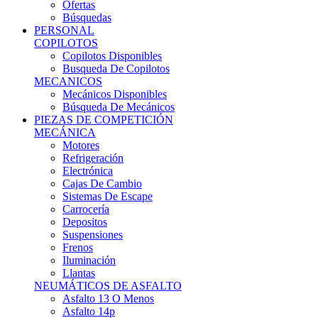
Ofertas
Búsquedas
PERSONAL
COPILOTOS
Copilotos Disponibles
Busqueda De Copilotos
MECANICOS
Mecánicos Disponibles
Búsqueda De Mecánicos
PIEZAS DE COMPETICIÓN
MECÁNICA
Motores
Refrigeración
Electrónica
Cajas De Cambio
Sistemas De Escape
Carrocería
Depositos
Suspensiones
Frenos
Iluminación
Llantas
NEUMÁTICOS DE ASFALTO
Asfalto 13 O Menos
Asfalto 14p