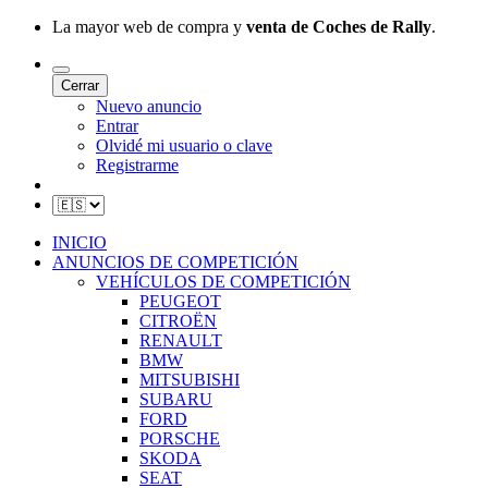
La mayor web de compra y
venta de Coches de Rally
.
Cerrar
Nuevo anuncio
Entrar
Olvidé mi usuario o clave
Registrarme
INICIO
ANUNCIOS DE COMPETICIÓN
VEHÍCULOS DE COMPETICIÓN
PEUGEOT
CITROËN
RENAULT
BMW
MITSUBISHI
SUBARU
FORD
PORSCHE
SKODA
SEAT