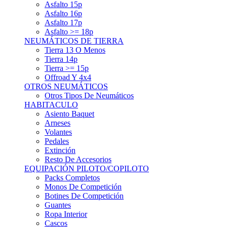
Asfalto 15p
Asfalto 16p
Asfalto 17p
Asfalto >= 18p
NEUMÁTICOS DE TIERRA
Tierra 13 O Menos
Tierra 14p
Tierra >= 15p
Offroad Y 4x4
OTROS NEUMÁTICOS
Otros Tipos De Neumáticos
HABITACULO
Asiento Baquet
Arneses
Volantes
Pedales
Extinción
Resto De Accesorios
EQUIPACIÓN PILOTO/COPILOTO
Packs Completos
Monos De Competición
Botines De Competición
Guantes
Ropa Interior
Cascos