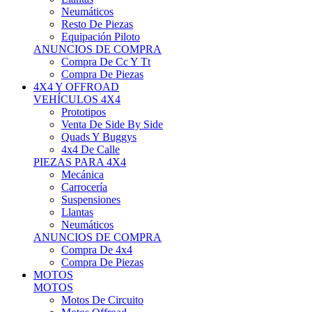
Neumáticos
Resto De Piezas
Equipación Piloto
ANUNCIOS DE COMPRA
Compra De Cc Y Tt
Compra De Piezas
4X4 Y OFFROAD
VEHÍCULOS 4X4
Prototipos
Venta De Side By Side
Quads Y Buggys
4x4 De Calle
PIEZAS PARA 4X4
Mecánica
Carrocería
Suspensiones
Llantas
Neumáticos
ANUNCIOS DE COMPRA
Compra De 4x4
Compra De Piezas
MOTOS
MOTOS
Motos De Circuito