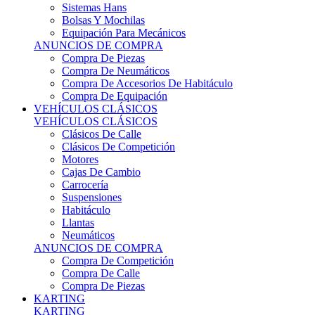
Sistemas Hans
Bolsas Y Mochilas
Equipación Para Mecánicos
ANUNCIOS DE COMPRA
Compra De Piezas
Compra De Neumáticos
Compra De Accesorios De Habitáculo
Compra De Equipación
VEHÍCULOS CLÁSICOS
VEHÍCULOS CLÁSICOS
Clásicos De Calle
Clásicos De Competición
Motores
Cajas De Cambio
Carrocería
Suspensiones
Habitáculo
Llantas
Neumáticos
ANUNCIOS DE COMPRA
Compra De Competición
Compra De Calle
Compra De Piezas
KARTING
KARTING