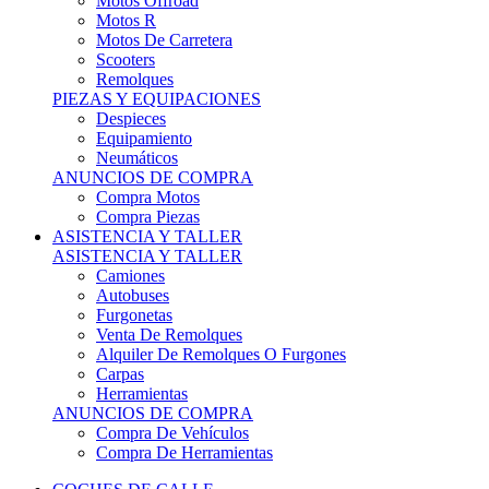
Motos Offroad
Motos R
Motos De Carretera
Scooters
Remolques
PIEZAS Y EQUIPACIONES
Despieces
Equipamiento
Neumáticos
ANUNCIOS DE COMPRA
Compra Motos
Compra Piezas
ASISTENCIA Y TALLER
ASISTENCIA Y TALLER
Camiones
Autobuses
Furgonetas
Venta De Remolques
Alquiler De Remolques O Furgones
Carpas
Herramientas
ANUNCIOS DE COMPRA
Compra De Vehículos
Compra De Herramientas