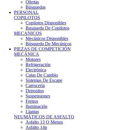
Ofertas
Búsquedas
PERSONAL
COPILOTOS
Copilotos Disponibles
Busqueda De Copilotos
MECANICOS
Mecánicos Disponibles
Búsqueda De Mecánicos
PIEZAS DE COMPETICIÓN
MECÁNICA
Motores
Refrigeración
Electrónica
Cajas De Cambio
Sistemas De Escape
Carrocería
Depositos
Suspensiones
Frenos
Iluminación
Llantas
NEUMÁTICOS DE ASFALTO
Asfalto 13 O Menos
Asfalto 14p