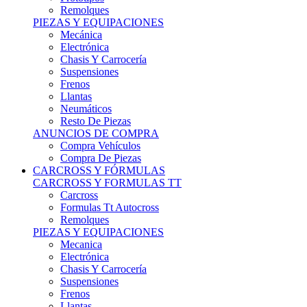
Remolques
PIEZAS Y EQUIPACIONES
Mecánica
Electrónica
Chasis Y Carrocería
Suspensiones
Frenos
Llantas
Neumáticos
Resto De Piezas
ANUNCIOS DE COMPRA
Compra Vehículos
Compra De Piezas
CARCROSS Y FÓRMULAS
CARCROSS Y FORMULAS TT
Carcross
Formulas Tt Autocross
Remolques
PIEZAS Y EQUIPACIONES
Mecanica
Electrónica
Chasis Y Carrocería
Suspensiones
Frenos
Llantas