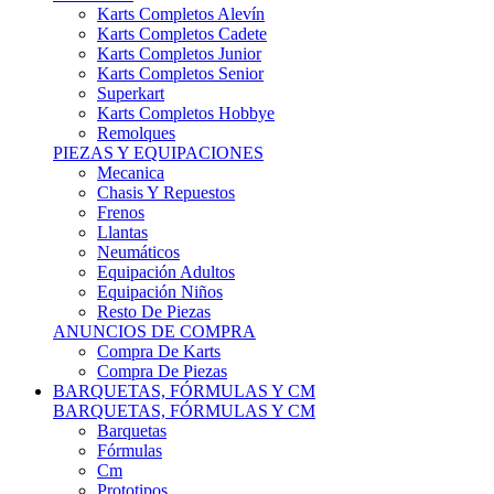
Karts Completos Alevín
Karts Completos Cadete
Karts Completos Junior
Karts Completos Senior
Superkart
Karts Completos Hobbye
Remolques
PIEZAS Y EQUIPACIONES
Mecanica
Chasis Y Repuestos
Frenos
Llantas
Neumáticos
Equipación Adultos
Equipación Niños
Resto De Piezas
ANUNCIOS DE COMPRA
Compra De Karts
Compra De Piezas
BARQUETAS, FÓRMULAS Y CM
BARQUETAS, FÓRMULAS Y CM
Barquetas
Fórmulas
Cm
Prototipos