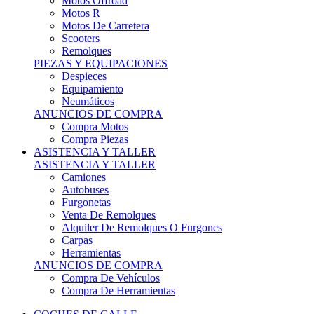
Motos Offroad
Motos R
Motos De Carretera
Scooters
Remolques
PIEZAS Y EQUIPACIONES
Despieces
Equipamiento
Neumáticos
ANUNCIOS DE COMPRA
Compra Motos
Compra Piezas
ASISTENCIA Y TALLER
ASISTENCIA Y TALLER
Camiones
Autobuses
Furgonetas
Venta De Remolques
Alquiler De Remolques O Furgones
Carpas
Herramientas
ANUNCIOS DE COMPRA
Compra De Vehículos
Compra De Herramientas