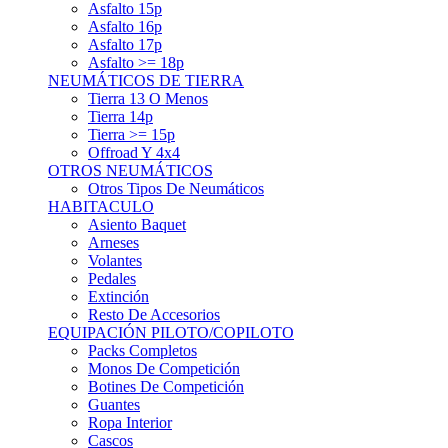
Asfalto 15p
Asfalto 16p
Asfalto 17p
Asfalto >= 18p
NEUMÁTICOS DE TIERRA
Tierra 13 O Menos
Tierra 14p
Tierra >= 15p
Offroad Y 4x4
OTROS NEUMÁTICOS
Otros Tipos De Neumáticos
HABITACULO
Asiento Baquet
Arneses
Volantes
Pedales
Extinción
Resto De Accesorios
EQUIPACIÓN PILOTO/COPILOTO
Packs Completos
Monos De Competición
Botines De Competición
Guantes
Ropa Interior
Cascos