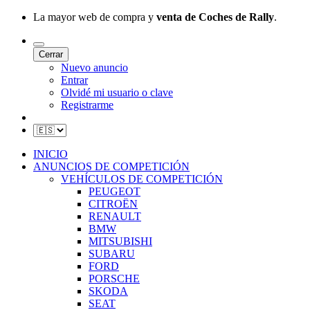
La mayor web de compra y
venta de Coches de Rally
.
Cerrar
Nuevo anuncio
Entrar
Olvidé mi usuario o clave
Registrarme
INICIO
ANUNCIOS DE COMPETICIÓN
VEHÍCULOS DE COMPETICIÓN
PEUGEOT
CITROËN
RENAULT
BMW
MITSUBISHI
SUBARU
FORD
PORSCHE
SKODA
SEAT