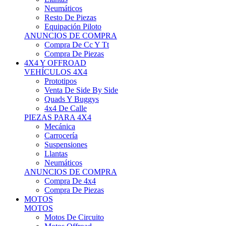
Neumáticos
Resto De Piezas
Equipación Piloto
ANUNCIOS DE COMPRA
Compra De Cc Y Tt
Compra De Piezas
4X4 Y OFFROAD
VEHÍCULOS 4X4
Prototipos
Venta De Side By Side
Quads Y Buggys
4x4 De Calle
PIEZAS PARA 4X4
Mecánica
Carrocería
Suspensiones
Llantas
Neumáticos
ANUNCIOS DE COMPRA
Compra De 4x4
Compra De Piezas
MOTOS
MOTOS
Motos De Circuito