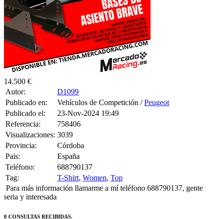
14.500 €
Autor:
D1099
Publicado en:
Vehículos de Competición /
Peugeot
Publicado el:
23-Nov-2024 19:49
Referencia:
758406
Visualizaciones:
3039
Provincia:
Córdoba
Pais:
España
Teléfono:
688790137
Tag:
T-Shirt
,
Women
,
Top
Para más información llamarme a mí teléfono 688790137, gente
seria y interesada
0 CONSULTAS RECIBIDAS.