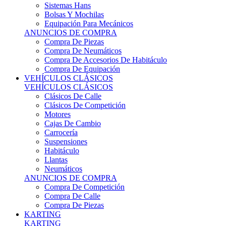
Sistemas Hans
Bolsas Y Mochilas
Equipación Para Mecánicos
ANUNCIOS DE COMPRA
Compra De Piezas
Compra De Neumáticos
Compra De Accesorios De Habitáculo
Compra De Equipación
VEHÍCULOS CLÁSICOS
VEHÍCULOS CLÁSICOS
Clásicos De Calle
Clásicos De Competición
Motores
Cajas De Cambio
Carrocería
Suspensiones
Habitáculo
Llantas
Neumáticos
ANUNCIOS DE COMPRA
Compra De Competición
Compra De Calle
Compra De Piezas
KARTING
KARTING