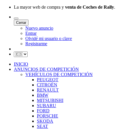
La mayor web de compra y
venta de Coches de Rally
.
Cerrar
Nuevo anuncio
Entrar
Olvidé mi usuario o clave
Registrarme
INICIO
ANUNCIOS DE COMPETICIÓN
VEHÍCULOS DE COMPETICIÓN
PEUGEOT
CITROËN
RENAULT
BMW
MITSUBISHI
SUBARU
FORD
PORSCHE
SKODA
SEAT