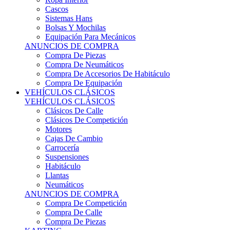
Sistemas Hans
Bolsas Y Mochilas
Equipación Para Mecánicos
ANUNCIOS DE COMPRA
Compra De Piezas
Compra De Neumáticos
Compra De Accesorios De Habitáculo
Compra De Equipación
VEHÍCULOS CLÁSICOS
VEHÍCULOS CLÁSICOS
Clásicos De Calle
Clásicos De Competición
Motores
Cajas De Cambio
Carrocería
Suspensiones
Habitáculo
Llantas
Neumáticos
ANUNCIOS DE COMPRA
Compra De Competición
Compra De Calle
Compra De Piezas
KARTING
KARTING