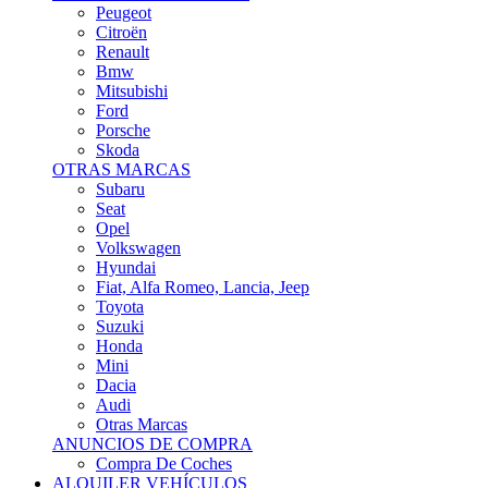
Citroën
Renault
Bmw
Mitsubishi
Ford
Porsche
Skoda
OTRAS MARCAS
Subaru
Seat
Opel
Volkswagen
Hyundai
Fiat, Alfa Romeo, Lancia, Jeep
Toyota
Suzuki
Honda
Mini
Dacia
Audi
Otras Marcas
ANUNCIOS DE COMPRA
Compra De Coches
ALQUILER VEHÍCULOS
ALQUILER VEHÍCULOS