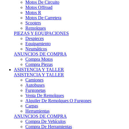
Motos Offroad
Motos R
Motos De Carretera
Scooters
Remolques
PIEZAS Y EQUIPACIONES
Despieces
Equipamiento
Neumáticos
ANUNCIOS DE COMPRA
Compra Motos
Compra Piezas
ASISTENCIA Y TALLER
ASISTENCIA Y TALLER
Camiones
Autobuses
Furgonetas
Venta De Remolques
Alquiler De Remolques O Furgones
Carpas
Herramientas
ANUNCIOS DE COMPRA
Compra De Vehículos
Compra De Herramientas