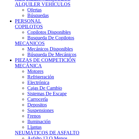
Ofertas
Búsquedas
PERSONAL
COPILOTOS
Copilotos Disponibles
Busqueda De Copilotos
MECANICOS
Mecánicos Disponibles
Búsqueda De Mecánicos
PIEZAS DE COMPETICIÓN
MECÁNICA
Motores
Refrigeración
Electrónica
Cajas De Cambio
Sistemas De Escape
Carrocería
Depositos
Suspensiones
Frenos
Iluminación
Llantas
NEUMÁTICOS DE ASFALTO
Asfalto 13 O Menos
Asfalto 14p