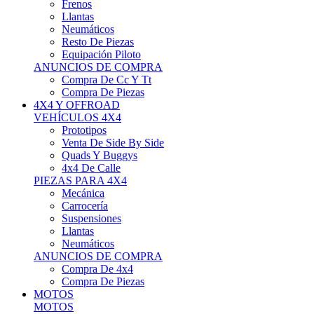
Neumáticos
Resto De Piezas
Equipación Piloto
ANUNCIOS DE COMPRA
Compra De Cc Y Tt
Compra De Piezas
4X4 Y OFFROAD
VEHÍCULOS 4X4
Prototipos
Venta De Side By Side
Quads Y Buggys
4x4 De Calle
PIEZAS PARA 4X4
Mecánica
Carrocería
Suspensiones
Llantas
Neumáticos
ANUNCIOS DE COMPRA
Compra De 4x4
Compra De Piezas
MOTOS
MOTOS
Motos De Circuito