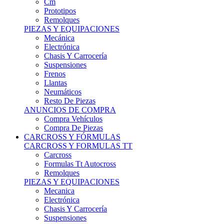
Remolques
PIEZAS Y EQUIPACIONES
Mecánica
Electrónica
Chasis Y Carrocería
Suspensiones
Frenos
Llantas
Neumáticos
Resto De Piezas
ANUNCIOS DE COMPRA
Compra Vehículos
Compra De Piezas
CARCROSS Y FÓRMULAS
CARCROSS Y FORMULAS TT
Carcross
Formulas Tt Autocross
Remolques
PIEZAS Y EQUIPACIONES
Mecanica
Electrónica
Chasis Y Carrocería
Suspensiones
Frenos
Llantas