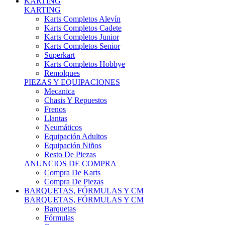
Karts Completos Alevín
Karts Completos Cadete
Karts Completos Junior
Karts Completos Senior
Superkart
Karts Completos Hobbye
Remolques
PIEZAS Y EQUIPACIONES
Mecanica
Chasis Y Repuestos
Frenos
Llantas
Neumáticos
Equipación Adultos
Equipación Niños
Resto De Piezas
ANUNCIOS DE COMPRA
Compra De Karts
Compra De Piezas
BARQUETAS, FÓRMULAS Y CM
BARQUETAS, FÓRMULAS Y CM
Barquetas
Fórmulas
Cm
Prototipos