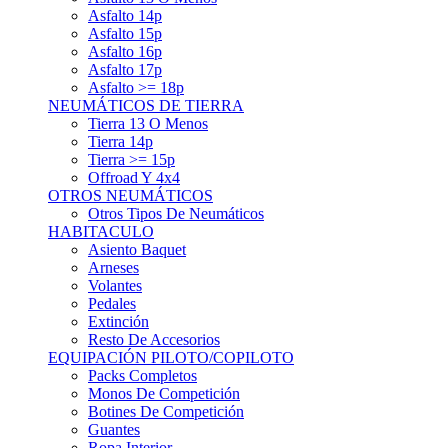
Asfalto 15p
Asfalto 16p
Asfalto 17p
Asfalto >= 18p
NEUMÁTICOS DE TIERRA
Tierra 13 O Menos
Tierra 14p
Tierra >= 15p
Offroad Y 4x4
OTROS NEUMÁTICOS
Otros Tipos De Neumáticos
HABITACULO
Asiento Baquet
Arneses
Volantes
Pedales
Extinción
Resto De Accesorios
EQUIPACIÓN PILOTO/COPILOTO
Packs Completos
Monos De Competición
Botines De Competición
Guantes
Ropa Interior
Cascos