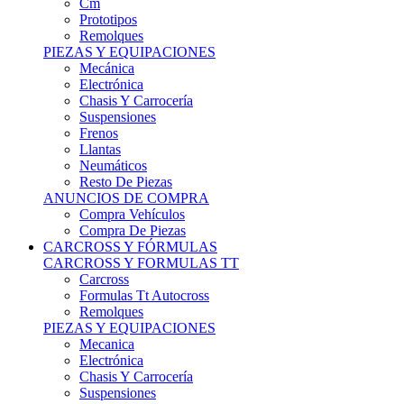
Remolques
PIEZAS Y EQUIPACIONES
Mecánica
Electrónica
Chasis Y Carrocería
Suspensiones
Frenos
Llantas
Neumáticos
Resto De Piezas
ANUNCIOS DE COMPRA
Compra Vehículos
Compra De Piezas
CARCROSS Y FÓRMULAS
CARCROSS Y FORMULAS TT
Carcross
Formulas Tt Autocross
Remolques
PIEZAS Y EQUIPACIONES
Mecanica
Electrónica
Chasis Y Carrocería
Suspensiones
Frenos
Llantas