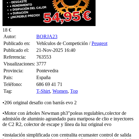
18 €
Autor:
BORJA23
Publicado en:
Vehículos de Competición /
Peugeot
Publicado el:
21-Nov-2025 16:40
Referencia:
763553
Visualizaciones:
3777
Provincia:
Pontevedra
Pais:
España
Teléfono:
686 69 41 71
Tag:
T-Shirt
,
Women
,
Top
•206 original desafio con barrás evo 2
•Motor con árboles Newman ph3"poleas regulables,colector de
admisión de aluminio agrandado para mariposa de clio e inyectores
de C2 R2, colector de escape y línea da luz original evo
•instalación simplificada con centralita ecumaster control de salida
luz de cambio y control de tracción con 8 posiciones hecho en kaba