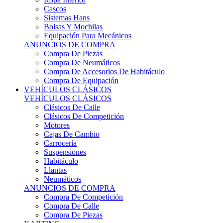
Sistemas Hans
Bolsas Y Mochilas
Equipación Para Mecánicos
ANUNCIOS DE COMPRA
Compra De Piezas
Compra De Neumáticos
Compra De Accesorios De Habitáculo
Compra De Equipación
VEHÍCULOS CLÁSICOS
VEHÍCULOS CLÁSICOS
Clásicos De Calle
Clásicos De Competición
Motores
Cajas De Cambio
Carrocería
Suspensiones
Habitáculo
Llantas
Neumáticos
ANUNCIOS DE COMPRA
Compra De Competición
Compra De Calle
Compra De Piezas
KARTING
KARTING