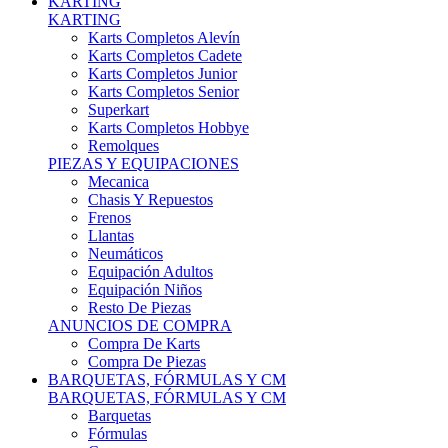
Karts Completos Alevín
Karts Completos Cadete
Karts Completos Junior
Karts Completos Senior
Superkart
Karts Completos Hobbye
Remolques
PIEZAS Y EQUIPACIONES
Mecanica
Chasis Y Repuestos
Frenos
Llantas
Neumáticos
Equipación Adultos
Equipación Niños
Resto De Piezas
ANUNCIOS DE COMPRA
Compra De Karts
Compra De Piezas
BARQUETAS, FÓRMULAS Y CM
BARQUETAS, FÓRMULAS Y CM
Barquetas
Fórmulas
Cm
Prototipos