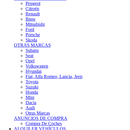
Citroën
Renault
Bmw
Mitsubishi
Ford
Porsche
Skoda
OTRAS MARCAS
Subaru
Seat
Opel
Volkswagen
Hyundai
Fiat, Alfa Romeo, Lancia, Jeep
Toyota
Suzuki
Honda
Mini
Dacia
Audi
Otras Marcas
ANUNCIOS DE COMPRA
Compra De Coches
ALQUILER VEHÍCULOS
ALQUILER VEHÍCULOS