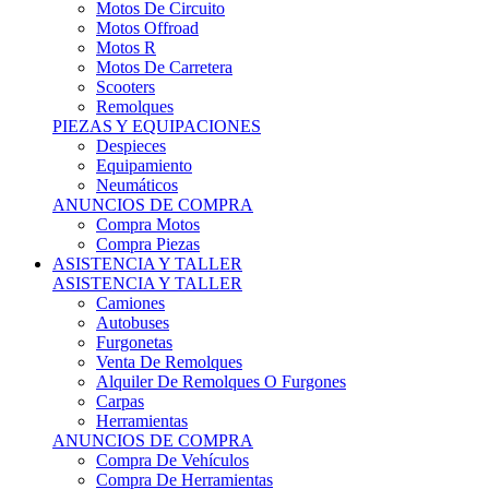
Motos Offroad
Motos R
Motos De Carretera
Scooters
Remolques
PIEZAS Y EQUIPACIONES
Despieces
Equipamiento
Neumáticos
ANUNCIOS DE COMPRA
Compra Motos
Compra Piezas
ASISTENCIA Y TALLER
ASISTENCIA Y TALLER
Camiones
Autobuses
Furgonetas
Venta De Remolques
Alquiler De Remolques O Furgones
Carpas
Herramientas
ANUNCIOS DE COMPRA
Compra De Vehículos
Compra De Herramientas