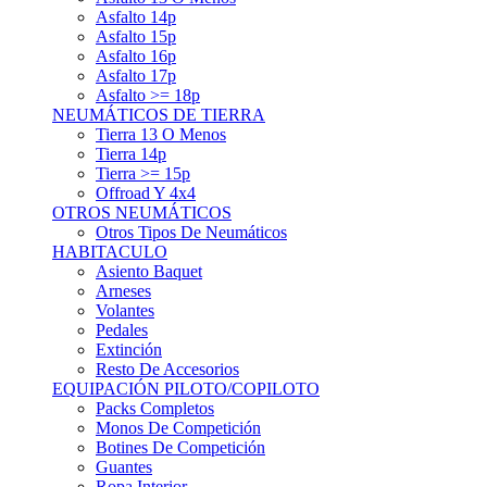
Asfalto 15p
Asfalto 16p
Asfalto 17p
Asfalto >= 18p
NEUMÁTICOS DE TIERRA
Tierra 13 O Menos
Tierra 14p
Tierra >= 15p
Offroad Y 4x4
OTROS NEUMÁTICOS
Otros Tipos De Neumáticos
HABITACULO
Asiento Baquet
Arneses
Volantes
Pedales
Extinción
Resto De Accesorios
EQUIPACIÓN PILOTO/COPILOTO
Packs Completos
Monos De Competición
Botines De Competición
Guantes
Ropa Interior
Cascos