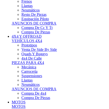
Neumáticos
Resto De Piezas
Equipación Piloto
ANUNCIOS DE COMPRA
Compra De Cc Y Tt
Compra De Piezas
4X4 Y OFFROAD
VEHÍCULOS 4X4
Prototipos
Venta De Side By Side
Quads Y Buggys
4x4 De Calle
PIEZAS PARA 4X4
Mecánica
Carrocería
Suspensiones
Llantas
Neumáticos
ANUNCIOS DE COMPRA
Compra De 4x4
Compra De Piezas
MOTOS
MOTOS
Motos De Circuito