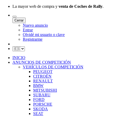
La mayor web de compra y
venta de Coches de Rally
.
Cerrar
Nuevo anuncio
Entrar
Olvidé mi usuario o clave
Registrarme
INICIO
ANUNCIOS DE COMPETICIÓN
VEHÍCULOS DE COMPETICIÓN
PEUGEOT
CITROËN
RENAULT
BMW
MITSUBISHI
SUBARU
FORD
PORSCHE
SKODA
SEAT