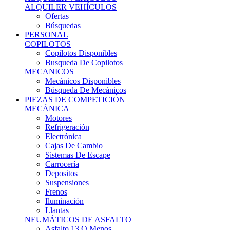
Ofertas
Búsquedas
PERSONAL
COPILOTOS
Copilotos Disponibles
Busqueda De Copilotos
MECANICOS
Mecánicos Disponibles
Búsqueda De Mecánicos
PIEZAS DE COMPETICIÓN
MECÁNICA
Motores
Refrigeración
Electrónica
Cajas De Cambio
Sistemas De Escape
Carrocería
Depositos
Suspensiones
Frenos
Iluminación
Llantas
NEUMÁTICOS DE ASFALTO
Asfalto 13 O Menos
Asfalto 14p