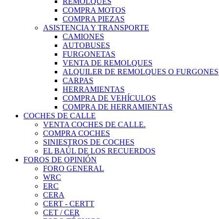
REMOLQUES
COMPRA MOTOS
COMPRA PIEZAS
ASISTENCIA Y TRANSPORTE
CAMIONES
AUTOBUSES
FURGONETAS
VENTA DE REMOLQUES
ALQUILER DE REMOLQUES O FURGONES
CARPAS
HERRAMIENTAS
COMPRA DE VEHÍCULOS
COMPRA DE HERRAMIENTAS
COCHES DE CALLE
VENTA COCHES DE CALLE.
COMPRA COCHES
SINIESTROS DE COCHES
EL BAÚL DE LOS RECUERDOS
FOROS DE OPINIÓN
FORO GENERAL
WRC
ERC
CERA
CERT - CERTT
CET / CER