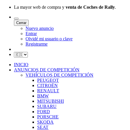
La mayor web de compra y
venta de Coches de Rally
.
Cerrar
Nuevo anuncio
Entrar
Olvidé mi usuario o clave
Registrarme
INICIO
ANUNCIOS DE COMPETICIÓN
VEHÍCULOS DE COMPETICIÓN
PEUGEOT
CITROËN
RENAULT
BMW
MITSUBISHI
SUBARU
FORD
PORSCHE
SKODA
SEAT