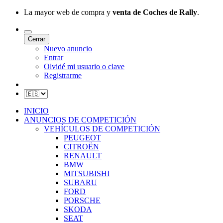
La mayor web de compra y
venta de Coches de Rally
.
Cerrar
Nuevo anuncio
Entrar
Olvidé mi usuario o clave
Registrarme
INICIO
ANUNCIOS DE COMPETICIÓN
VEHÍCULOS DE COMPETICIÓN
PEUGEOT
CITROËN
RENAULT
BMW
MITSUBISHI
SUBARU
FORD
PORSCHE
SKODA
SEAT